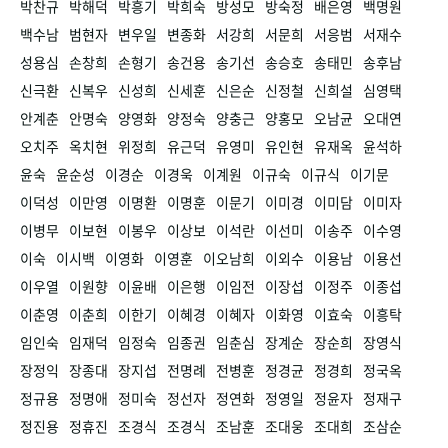
박찬규
박해덕
박흥기
박희숙
방성모
방숙정
배은영
백명원
백수남
범현자
변우일
변종화
서강희
서문희
서응범
서재수
성용심
손창희
손형기
송건용
송기선
송승호
송태민
송후남
신극환
신복우
신성희
신세훈
신은순
신정철
신희설
심영택
안계춘
안명숙
양영화
양정숙
양충근
양홍모
오남균
오대연
오치주
옥치현
위정희
유근덕
유영미
유인현
유재옥
윤석하
윤숙
윤순성
이경순
이경욱
이계원
이규숙
이규식
이기문
이덕성
이만영
이명환
이명훈
이문기
이미경
이미담
이미자
이병무
이보현
이봉우
이상보
이석란
이선미
이송주
이수영
이숙
이시백
이영화
이영훈
이오남희
이외수
이용남
이용선
이우열
이원향
이윤배
이은행
이임전
이장섭
이정주
이종섭
이춘영
이춘희
이한기
이혜경
이혜자
이화영
이효숙
이흥탁
임인숙
임재덕
임정숙
임종권
임춘심
장계순
장순희
장영식
장정익
장종대
장지섭
전명례
전병훈
정경균
정경희
정국옥
정규용
정명애
정미숙
정선자
정연화
정영일
정윤자
정재구
정진용
정휴진
조경식
조경식
조남훈
조대웅
조대희
조삼순