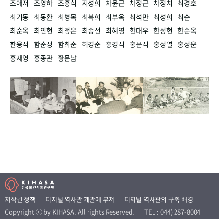
조애저
조영하
조홍식
지성희
차윤근
차정근
차정치
최경호
최기동
최동환
최병목
최복희
최부옥
최석만
최성희
최순
최순옥
최인현
최정은
최종선
최혜영
한대우
한성현
한순옥
한용석
함순성
함희순
허경순
홍경식
홍문식
홍성열
홍성운
홍재영
홍종관
황문남
저작권 정책
디지털 역사관 개관에 부쳐
디지털 역사관의 구축 배경
Copyright ⓒ by KIHASA. All rights Reserved.
TEL : 044) 287-8004