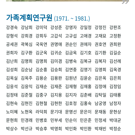
+1
성과 50선
숫자로 보는 50년
50
주년 광장
세계와 함께 한 KIHASA
가족계획연구원
(1971. ~ 1981.)
강경숙
강남희
강미덕
강성준
강영자
강일정
강정진
강판조
VR 역사관
강형석
강희경
강희두
고갑석
고규섭
고애경
고재묘
고정환
공세권
곽복심
국옥연
권명애
권순인
권애자
권호연
권희완
권희자
김구환
김군옥
김귀순
김금옥
김기호
김기환
김길순
김난희
김명희
김명희
김미겸
김병숙
김복규
김복자
김선례
김성희
김순남
김순흥
김승희
김연중
김영기
김영희
김옥경
김옥실
김옥주
김용순
김용완
김원년
김윤순
김은옥
김은희
김응석
김응익
김재순
김재준
김재형
김재홍
김정애
김정임
김정태
김준철
김중구
김지용
김지자
김춘배
김탁일
김태룡
김현숙
김현진
김현철
김현한
김호정
김홍숙
남궁영
남정자
노미혜
노현옥
라덕희
문기대
문명선
문은이
문재동
문현상
문현희
민경래
민병호
민부세
민순이
민은준
민정세
박대균
박상수
박선규
박승후
박영희
박인화
박인환
박재빈
박정순