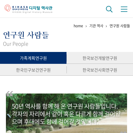
home
기관 역사
연구원 사람들
기관 역사
연구원 사람들
걸어온 길
기관 변천사
역대 기관장
연구원 사람들
Our People
연구 역사
가족계획연구원
한국보건개발연구원
정책과 연구
키워드로 보는 연구 역사
연구자들
한국인구보건연구원
한국보건사회연구원
간행물 변천사
기록물 아카이브
50년 역사를 함께 해 온 연구원 사람들입니다.
사진 아카이브
문서 기록물
행정박물
영상 기록물
각자의 자리에서 같이 혹은 다르게 함께 걸어왔
으며 후대에도 함께 걸어갈 것입니다.
+1
50
주년 기념