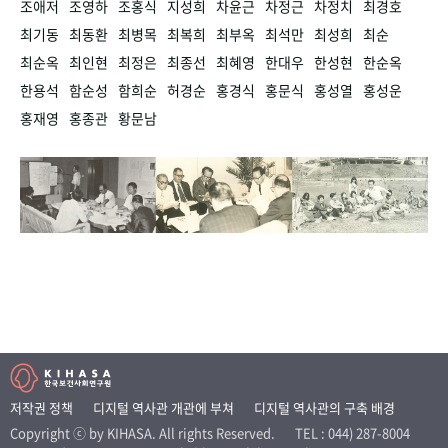
조애저
조영하
조홍식
지성희
차윤근
차정근
차정치
최경호
최기동
최동환
최병목
최복희
최부옥
최석만
최성희
최순
최순옥
최인현
최정은
최종선
최혜영
한대우
한성현
한순옥
한용석
함순성
함희순
허경순
홍경식
홍문식
홍성열
홍성운
홍재영
홍종관
황문남
저작권 정책
디지털 역사관 개관에 부쳐
디지털 역사관의 구축 배경
Copyright ⓒ by KIHASA. All rights Reserved.
TEL : 044) 287-8004