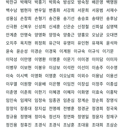
박찬규
박해덕
박흥기
박희숙
방성모
방숙정
배은영
백명원
백수남
범현자
변우일
변종화
서강희
서문희
서응범
서재수
성용심
손창희
손형기
송건용
송기선
송승호
송태민
송후남
신극환
신복우
신성희
신세훈
신은순
신정철
신희설
심영택
안계춘
안명숙
양영화
양정숙
양충근
양홍모
오남균
오대연
오치주
옥치현
위정희
유근덕
유영미
유인현
유재옥
윤석하
윤숙
윤순성
이경순
이경욱
이계원
이규숙
이규식
이기문
이덕성
이만영
이명환
이명훈
이문기
이미경
이미담
이미자
이병무
이보현
이봉우
이상보
이석란
이선미
이송주
이수영
이숙
이시백
이영화
이영훈
이오남희
이외수
이용남
이용선
이우열
이원향
이윤배
이은행
이임전
이장섭
이정주
이종섭
이춘영
이춘희
이한기
이혜경
이혜자
이화영
이효숙
이흥탁
임인숙
임재덕
임정숙
임종권
임춘심
장계순
장순희
장영식
장정익
장종대
장지섭
전명례
전병훈
정경균
정경희
정국옥
정규용
정명애
정미숙
정선자
정연화
정영일
정윤자
정재구
정진용
정휴진
조경식
조경식
조남훈
조대웅
조대희
조삼순