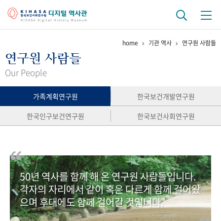
home
기관 역사
연구원 사람들
기관 역사
연구원 사람들
걸어온 길
기관 변천사
역대 기관장
연구원 사람들
Our People
연구 역사
가족계획연구원
한국보건개발연구원
정책과 연구
키워드로 보는 연구 역사
연구자들
한국인구보건연구원
한국보건사회연구원
간행물 변천사
기록물 아카이브
50년 역사를 함께 해 온 연구원 사람들입니다.
사진 아카이브
문서 기록물
행정박물
영상 기록물
각자의 자리에서 같이 혹은 다르게 함께 걸어왔
으며 후대에도 함께 걸어갈 것입니다.
+1
50
주년 기념