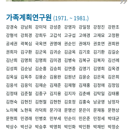
+1
성과 50선
숫자로 보는 50년
50
주년 광장
세계와 함께 한 KIHASA
가족계획연구원
(1971. ~ 1981.)
강경숙
강남희
강미덕
강성준
강영자
강일정
강정진
강판조
VR 역사관
강형석
강희경
강희두
고갑석
고규섭
고애경
고재묘
고정환
공세권
곽복심
국옥연
권명애
권순인
권애자
권호연
권희완
권희자
김구환
김군옥
김귀순
김금옥
김기호
김기환
김길순
김난희
김명희
김명희
김미겸
김병숙
김복규
김복자
김선례
김성희
김순남
김순흥
김승희
김연중
김영기
김영희
김옥경
김옥실
김옥주
김용순
김용완
김원년
김윤순
김은옥
김은희
김응석
김응익
김재순
김재준
김재형
김재홍
김정애
김정임
김정태
김준철
김중구
김지용
김지자
김춘배
김탁일
김태룡
김현숙
김현진
김현철
김현한
김호정
김홍숙
남궁영
남정자
노미혜
노현옥
라덕희
문기대
문명선
문은이
문재동
문현상
문현희
민경래
민병호
민부세
민순이
민은준
민정세
박대균
박상수
박선규
박승후
박영희
박인화
박인환
박재빈
박정순