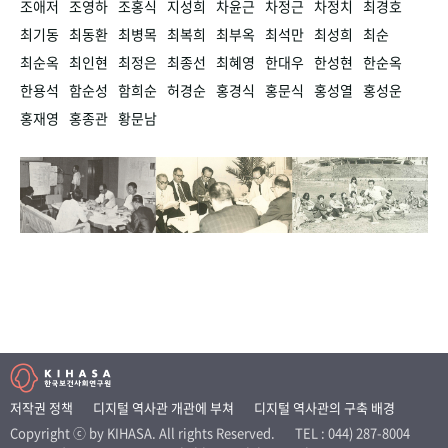
조애저
조영하
조홍식
지성희
차윤근
차정근
차정치
최경호
최기동
최동환
최병목
최복희
최부옥
최석만
최성희
최순
최순옥
최인현
최정은
최종선
최혜영
한대우
한성현
한순옥
한용석
함순성
함희순
허경순
홍경식
홍문식
홍성열
홍성운
홍재영
홍종관
황문남
저작권 정책
디지털 역사관 개관에 부쳐
디지털 역사관의 구축 배경
Copyright ⓒ by KIHASA. All rights Reserved.
TEL : 044) 287-8004