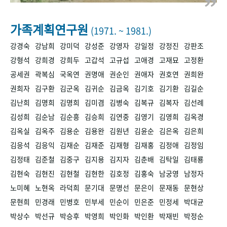
+1
성과 50선
숫자로 보는 50년
50
주년 광장
세계와 함께 한 KIHASA
가족계획연구원
(1971. ~ 1981.)
강경숙
강남희
강미덕
강성준
강영자
강일정
강정진
강판조
VR 역사관
강형석
강희경
강희두
고갑석
고규섭
고애경
고재묘
고정환
공세권
곽복심
국옥연
권명애
권순인
권애자
권호연
권희완
권희자
김구환
김군옥
김귀순
김금옥
김기호
김기환
김길순
김난희
김명희
김명희
김미겸
김병숙
김복규
김복자
김선례
김성희
김순남
김순흥
김승희
김연중
김영기
김영희
김옥경
김옥실
김옥주
김용순
김용완
김원년
김윤순
김은옥
김은희
김응석
김응익
김재순
김재준
김재형
김재홍
김정애
김정임
김정태
김준철
김중구
김지용
김지자
김춘배
김탁일
김태룡
김현숙
김현진
김현철
김현한
김호정
김홍숙
남궁영
남정자
노미혜
노현옥
라덕희
문기대
문명선
문은이
문재동
문현상
문현희
민경래
민병호
민부세
민순이
민은준
민정세
박대균
박상수
박선규
박승후
박영희
박인화
박인환
박재빈
박정순