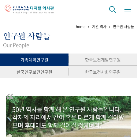
home
기관 역사
연구원 사람들
기관 역사
연구원 사람들
걸어온 길
기관 변천사
역대 기관장
연구원 사람들
Our People
연구 역사
가족계획연구원
한국보건개발연구원
정책과 연구
키워드로 보는 연구 역사
연구자들
한국인구보건연구원
한국보건사회연구원
간행물 변천사
기록물 아카이브
50년 역사를 함께 해 온 연구원 사람들입니다.
사진 아카이브
문서 기록물
행정박물
영상 기록물
각자의 자리에서 같이 혹은 다르게 함께 걸어왔
으며 후대에도 함께 걸어갈 것입니다.
+1
50
주년 기념