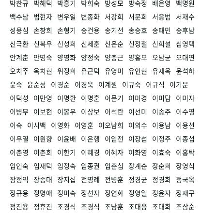
박찬규
박해덕
박흥기
박희숙
방성모
방숙정
배은영
백명원
백수남
범현자
변우일
변종화
서강희
서문희
서응범
서재수
성용심
손창희
손형기
송건용
송기선
송승호
송태민
송후남
신극환
신복우
신성희
신세훈
신은순
신정철
신희설
심영택
안계춘
안명숙
양영화
양정숙
양충근
양홍모
오남균
오대연
오치주
옥치현
위정희
유근덕
유영미
유인현
유재옥
윤석하
윤숙
윤순성
이경순
이경욱
이계원
이규숙
이규식
이기문
이덕성
이만영
이명환
이명훈
이문기
이미경
이미담
이미자
이병무
이보현
이봉우
이상보
이석란
이선미
이송주
이수영
이숙
이시백
이영화
이영훈
이오남희
이외수
이용남
이용선
이우열
이원향
이윤배
이은행
이임전
이장섭
이정주
이종섭
이춘영
이춘희
이한기
이혜경
이혜자
이화영
이효숙
이흥탁
임인숙
임재덕
임정숙
임종권
임춘심
장계순
장순희
장영식
장정익
장종대
장지섭
전명례
전병훈
정경균
정경희
정국옥
정규용
정명애
정미숙
정선자
정연화
정영일
정윤자
정재구
정진용
정휴진
조경식
조경식
조남훈
조대웅
조대희
조삼순