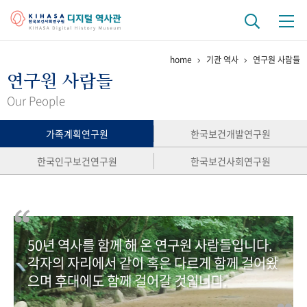
home
기관 역사
연구원 사람들
기관 역사
연구원 사람들
걸어온 길
기관 변천사
역대 기관장
연구원 사람들
Our People
연구 역사
가족계획연구원
한국보건개발연구원
정책과 연구
키워드로 보는 연구 역사
연구자들
한국인구보건연구원
한국보건사회연구원
간행물 변천사
기록물 아카이브
50년 역사를 함께 해 온 연구원 사람들입니다.
사진 아카이브
문서 기록물
행정박물
영상 기록물
각자의 자리에서 같이 혹은 다르게 함께 걸어왔
으며 후대에도 함께 걸어갈 것입니다.
+1
50
주년 기념