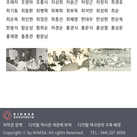
조애저
조영하
조홍식
지성희
차윤근
차정근
차정치
최경호
최기동
최동환
최병목
최복희
최부옥
최석만
최성희
최순
최순옥
최인현
최정은
최종선
최혜영
한대우
한성현
한순옥
한용석
함순성
함희순
허경순
홍경식
홍문식
홍성열
홍성운
홍재영
홍종관
황문남
저작권 정책
디지털 역사관 개관에 부쳐
디지털 역사관의 구축 배경
Copyright ⓒ by KIHASA. All rights Reserved.
TEL : 044) 287-8004