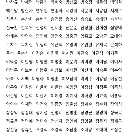
박찬규
박해덕
박흥기
박희숙
방성모
방숙정
배은영
백명원
백수남
범현자
변우일
변종화
서강희
서문희
서응범
서재수
성용심
손창희
손형기
송건용
송기선
송승호
송태민
송후남
신극환
신복우
신성희
신세훈
신은순
신정철
신희설
심영택
안계춘
안명숙
양영화
양정숙
양충근
양홍모
오남균
오대연
오치주
옥치현
위정희
유근덕
유영미
유인현
유재옥
윤석하
윤숙
윤순성
이경순
이경욱
이계원
이규숙
이규식
이기문
이덕성
이만영
이명환
이명훈
이문기
이미경
이미담
이미자
이병무
이보현
이봉우
이상보
이석란
이선미
이송주
이수영
이숙
이시백
이영화
이영훈
이오남희
이외수
이용남
이용선
이우열
이원향
이윤배
이은행
이임전
이장섭
이정주
이종섭
이춘영
이춘희
이한기
이혜경
이혜자
이화영
이효숙
이흥탁
임인숙
임재덕
임정숙
임종권
임춘심
장계순
장순희
장영식
장정익
장종대
장지섭
전명례
전병훈
정경균
정경희
정국옥
정규용
정명애
정미숙
정선자
정연화
정영일
정윤자
정재구
정진용
정휴진
조경식
조경식
조남훈
조대웅
조대희
조삼순