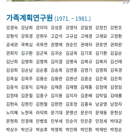
+1
성과 50선
숫자로 보는 50년
50
주년 광장
세계와 함께 한 KIHASA
가족계획연구원
(1971. ~ 1981.)
강경숙
강남희
강미덕
강성준
강영자
강일정
강정진
강판조
VR 역사관
강형석
강희경
강희두
고갑석
고규섭
고애경
고재묘
고정환
공세권
곽복심
국옥연
권명애
권순인
권애자
권호연
권희완
권희자
김구환
김군옥
김귀순
김금옥
김기호
김기환
김길순
김난희
김명희
김명희
김미겸
김병숙
김복규
김복자
김선례
김성희
김순남
김순흥
김승희
김연중
김영기
김영희
김옥경
김옥실
김옥주
김용순
김용완
김원년
김윤순
김은옥
김은희
김응석
김응익
김재순
김재준
김재형
김재홍
김정애
김정임
김정태
김준철
김중구
김지용
김지자
김춘배
김탁일
김태룡
김현숙
김현진
김현철
김현한
김호정
김홍숙
남궁영
남정자
노미혜
노현옥
라덕희
문기대
문명선
문은이
문재동
문현상
문현희
민경래
민병호
민부세
민순이
민은준
민정세
박대균
박상수
박선규
박승후
박영희
박인화
박인환
박재빈
박정순