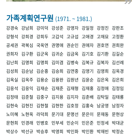
+1
성과 50선
숫자로 보는 50년
50
주년 광장
세계와 함께 한 KIHASA
가족계획연구원
(1971. ~ 1981.)
강경숙
강남희
강미덕
강성준
강영자
강일정
강정진
강판조
VR 역사관
강형석
강희경
강희두
고갑석
고규섭
고애경
고재묘
고정환
공세권
곽복심
국옥연
권명애
권순인
권애자
권호연
권희완
권희자
김구환
김군옥
김귀순
김금옥
김기호
김기환
김길순
김난희
김명희
김명희
김미겸
김병숙
김복규
김복자
김선례
김성희
김순남
김순흥
김승희
김연중
김영기
김영희
김옥경
김옥실
김옥주
김용순
김용완
김원년
김윤순
김은옥
김은희
김응석
김응익
김재순
김재준
김재형
김재홍
김정애
김정임
김정태
김준철
김중구
김지용
김지자
김춘배
김탁일
김태룡
김현숙
김현진
김현철
김현한
김호정
김홍숙
남궁영
남정자
노미혜
노현옥
라덕희
문기대
문명선
문은이
문재동
문현상
문현희
민경래
민병호
민부세
민순이
민은준
민정세
박대균
박상수
박선규
박승후
박영희
박인화
박인환
박재빈
박정순