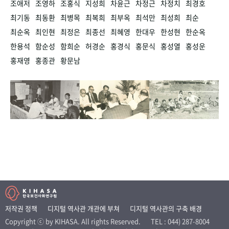
조애저
조영하
조홍식
지성희
차윤근
차정근
차정치
최경호
최기동
최동환
최병목
최복희
최부옥
최석만
최성희
최순
최순옥
최인현
최정은
최종선
최혜영
한대우
한성현
한순옥
한용석
함순성
함희순
허경순
홍경식
홍문식
홍성열
홍성운
홍재영
홍종관
황문남
저작권 정책
디지털 역사관 개관에 부쳐
디지털 역사관의 구축 배경
Copyright ⓒ by KIHASA. All rights Reserved.
TEL : 044) 287-8004