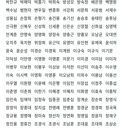
박찬규
박해덕
박흥기
박희숙
방성모
방숙정
배은영
백명원
백수남
범현자
변우일
변종화
서강희
서문희
서응범
서재수
성용심
손창희
손형기
송건용
송기선
송승호
송태민
송후남
신극환
신복우
신성희
신세훈
신은순
신정철
신희설
심영택
안계춘
안명숙
양영화
양정숙
양충근
양홍모
오남균
오대연
오치주
옥치현
위정희
유근덕
유영미
유인현
유재옥
윤석하
윤숙
윤순성
이경순
이경욱
이계원
이규숙
이규식
이기문
이덕성
이만영
이명환
이명훈
이문기
이미경
이미담
이미자
이병무
이보현
이봉우
이상보
이석란
이선미
이송주
이수영
이숙
이시백
이영화
이영훈
이오남희
이외수
이용남
이용선
이우열
이원향
이윤배
이은행
이임전
이장섭
이정주
이종섭
이춘영
이춘희
이한기
이혜경
이혜자
이화영
이효숙
이흥탁
임인숙
임재덕
임정숙
임종권
임춘심
장계순
장순희
장영식
장정익
장종대
장지섭
전명례
전병훈
정경균
정경희
정국옥
정규용
정명애
정미숙
정선자
정연화
정영일
정윤자
정재구
정진용
정휴진
조경식
조경식
조남훈
조대웅
조대희
조삼순