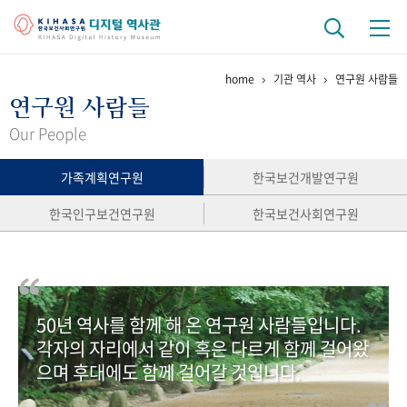
home
기관 역사
연구원 사람들
기관 역사
연구원 사람들
걸어온 길
기관 변천사
역대 기관장
연구원 사람들
Our People
연구 역사
가족계획연구원
한국보건개발연구원
정책과 연구
키워드로 보는 연구 역사
연구자들
한국인구보건연구원
한국보건사회연구원
간행물 변천사
기록물 아카이브
50년 역사를 함께 해 온 연구원 사람들입니다.
사진 아카이브
문서 기록물
행정박물
영상 기록물
각자의 자리에서 같이 혹은 다르게 함께 걸어왔
으며 후대에도 함께 걸어갈 것입니다.
+1
50
주년 기념