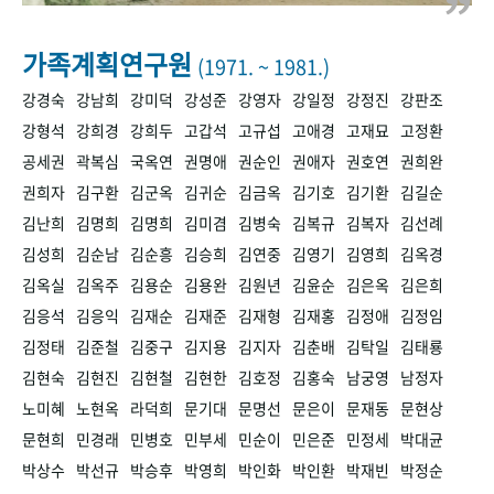
+1
성과 50선
숫자로 보는 50년
50
주년 광장
세계와 함께 한 KIHASA
가족계획연구원
(1971. ~ 1981.)
강경숙
강남희
강미덕
강성준
강영자
강일정
강정진
강판조
VR 역사관
강형석
강희경
강희두
고갑석
고규섭
고애경
고재묘
고정환
공세권
곽복심
국옥연
권명애
권순인
권애자
권호연
권희완
권희자
김구환
김군옥
김귀순
김금옥
김기호
김기환
김길순
김난희
김명희
김명희
김미겸
김병숙
김복규
김복자
김선례
김성희
김순남
김순흥
김승희
김연중
김영기
김영희
김옥경
김옥실
김옥주
김용순
김용완
김원년
김윤순
김은옥
김은희
김응석
김응익
김재순
김재준
김재형
김재홍
김정애
김정임
김정태
김준철
김중구
김지용
김지자
김춘배
김탁일
김태룡
김현숙
김현진
김현철
김현한
김호정
김홍숙
남궁영
남정자
노미혜
노현옥
라덕희
문기대
문명선
문은이
문재동
문현상
문현희
민경래
민병호
민부세
민순이
민은준
민정세
박대균
박상수
박선규
박승후
박영희
박인화
박인환
박재빈
박정순