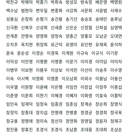
박찬규
박해덕
박흥기
박희숙
방성모
방숙정
배은영
백명원
백수남
범현자
변우일
변종화
서강희
서문희
서응범
서재수
성용심
손창희
손형기
송건용
송기선
송승호
송태민
송후남
신극환
신복우
신성희
신세훈
신은순
신정철
신희설
심영택
안계춘
안명숙
양영화
양정숙
양충근
양홍모
오남균
오대연
오치주
옥치현
위정희
유근덕
유영미
유인현
유재옥
윤석하
윤숙
윤순성
이경순
이경욱
이계원
이규숙
이규식
이기문
이덕성
이만영
이명환
이명훈
이문기
이미경
이미담
이미자
이병무
이보현
이봉우
이상보
이석란
이선미
이송주
이수영
이숙
이시백
이영화
이영훈
이오남희
이외수
이용남
이용선
이우열
이원향
이윤배
이은행
이임전
이장섭
이정주
이종섭
이춘영
이춘희
이한기
이혜경
이혜자
이화영
이효숙
이흥탁
임인숙
임재덕
임정숙
임종권
임춘심
장계순
장순희
장영식
장정익
장종대
장지섭
전명례
전병훈
정경균
정경희
정국옥
정규용
정명애
정미숙
정선자
정연화
정영일
정윤자
정재구
정진용
정휴진
조경식
조경식
조남훈
조대웅
조대희
조삼순