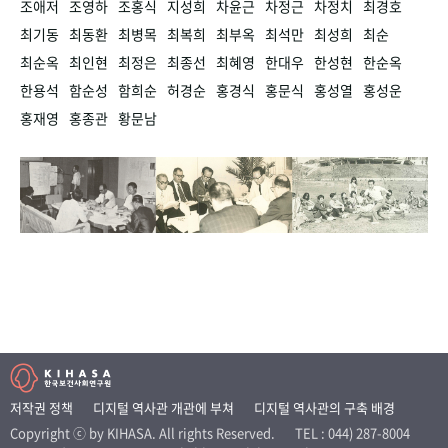
조애저
조영하
조홍식
지성희
차윤근
차정근
차정치
최경호
최기동
최동환
최병목
최복희
최부옥
최석만
최성희
최순
최순옥
최인현
최정은
최종선
최혜영
한대우
한성현
한순옥
한용석
함순성
함희순
허경순
홍경식
홍문식
홍성열
홍성운
홍재영
홍종관
황문남
저작권 정책
디지털 역사관 개관에 부쳐
디지털 역사관의 구축 배경
Copyright ⓒ by KIHASA. All rights Reserved.
TEL : 044) 287-8004