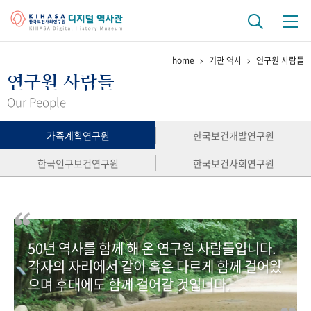
home
기관 역사
연구원 사람들
기관 역사
연구원 사람들
걸어온 길
기관 변천사
역대 기관장
연구원 사람들
Our People
연구 역사
가족계획연구원
한국보건개발연구원
정책과 연구
키워드로 보는 연구 역사
연구자들
한국인구보건연구원
한국보건사회연구원
간행물 변천사
기록물 아카이브
50년 역사를 함께 해 온 연구원 사람들입니다.
사진 아카이브
문서 기록물
행정박물
영상 기록물
각자의 자리에서 같이 혹은 다르게 함께 걸어왔
으며 후대에도 함께 걸어갈 것입니다.
+1
50
주년 기념