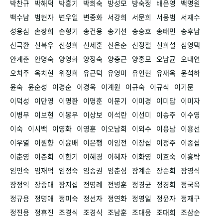
박찬규
박해덕
박흥기
박희숙
방성모
방숙정
배은영
백명원
백수남
범현자
변우일
변종화
서강희
서문희
서응범
서재수
성용심
손창희
손형기
송건용
송기선
송승호
송태민
송후남
신극환
신복우
신성희
신세훈
신은순
신정철
신희설
심영택
안계춘
안명숙
양영화
양정숙
양충근
양홍모
오남균
오대연
오치주
옥치현
위정희
유근덕
유영미
유인현
유재옥
윤석하
윤숙
윤순성
이경순
이경욱
이계원
이규숙
이규식
이기문
이덕성
이만영
이명환
이명훈
이문기
이미경
이미담
이미자
이병무
이보현
이봉우
이상보
이석란
이선미
이송주
이수영
이숙
이시백
이영화
이영훈
이오남희
이외수
이용남
이용선
이우열
이원향
이윤배
이은행
이임전
이장섭
이정주
이종섭
이춘영
이춘희
이한기
이혜경
이혜자
이화영
이효숙
이흥탁
임인숙
임재덕
임정숙
임종권
임춘심
장계순
장순희
장영식
장정익
장종대
장지섭
전명례
전병훈
정경균
정경희
정국옥
정규용
정명애
정미숙
정선자
정연화
정영일
정윤자
정재구
정진용
정휴진
조경식
조경식
조남훈
조대웅
조대희
조삼순