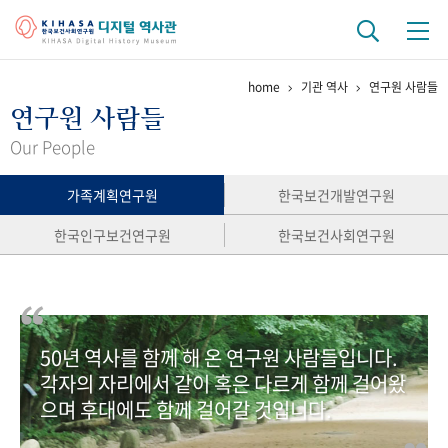
home
기관 역사
연구원 사람들
기관 역사
연구원 사람들
걸어온 길
기관 변천사
역대 기관장
연구원 사람들
Our People
연구 역사
가족계획연구원
한국보건개발연구원
정책과 연구
키워드로 보는 연구 역사
연구자들
한국인구보건연구원
한국보건사회연구원
간행물 변천사
기록물 아카이브
50년 역사를 함께 해 온 연구원 사람들입니다.
사진 아카이브
문서 기록물
행정박물
영상 기록물
각자의 자리에서 같이 혹은 다르게 함께 걸어왔
으며 후대에도 함께 걸어갈 것입니다.
+1
50
주년 기념