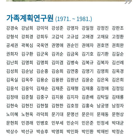
+1
성과 50선
숫자로 보는 50년
50
주년 광장
세계와 함께 한 KIHASA
가족계획연구원
(1971. ~ 1981.)
강경숙
강남희
강미덕
강성준
강영자
강일정
강정진
강판조
VR 역사관
강형석
강희경
강희두
고갑석
고규섭
고애경
고재묘
고정환
공세권
곽복심
국옥연
권명애
권순인
권애자
권호연
권희완
권희자
김구환
김군옥
김귀순
김금옥
김기호
김기환
김길순
김난희
김명희
김명희
김미겸
김병숙
김복규
김복자
김선례
김성희
김순남
김순흥
김승희
김연중
김영기
김영희
김옥경
김옥실
김옥주
김용순
김용완
김원년
김윤순
김은옥
김은희
김응석
김응익
김재순
김재준
김재형
김재홍
김정애
김정임
김정태
김준철
김중구
김지용
김지자
김춘배
김탁일
김태룡
김현숙
김현진
김현철
김현한
김호정
김홍숙
남궁영
남정자
노미혜
노현옥
라덕희
문기대
문명선
문은이
문재동
문현상
문현희
민경래
민병호
민부세
민순이
민은준
민정세
박대균
박상수
박선규
박승후
박영희
박인화
박인환
박재빈
박정순