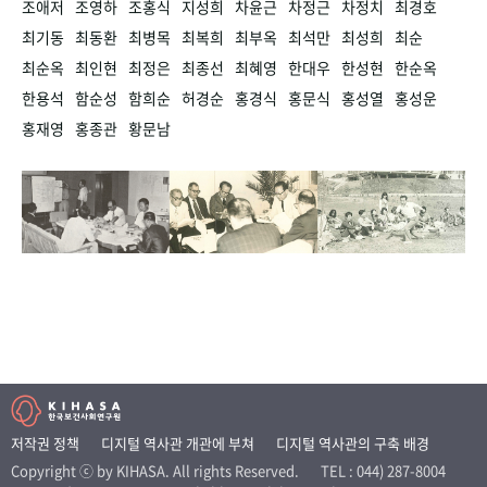
조애저
조영하
조홍식
지성희
차윤근
차정근
차정치
최경호
최기동
최동환
최병목
최복희
최부옥
최석만
최성희
최순
최순옥
최인현
최정은
최종선
최혜영
한대우
한성현
한순옥
한용석
함순성
함희순
허경순
홍경식
홍문식
홍성열
홍성운
홍재영
홍종관
황문남
저작권 정책
디지털 역사관 개관에 부쳐
디지털 역사관의 구축 배경
Copyright ⓒ by KIHASA. All rights Reserved.
TEL : 044) 287-8004