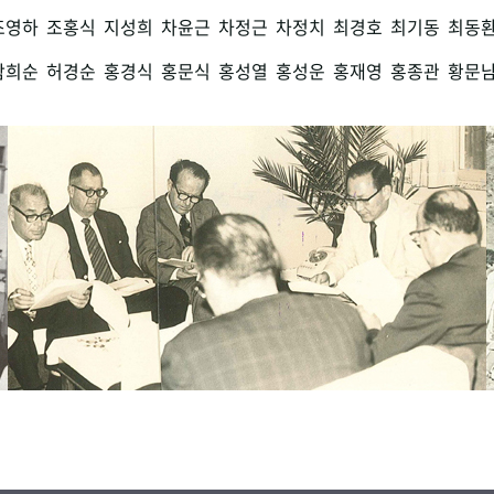
조영하
조홍식
지성희
차윤근
차정근
차정치
최경호
최기동
최동
함희순
허경순
홍경식
홍문식
홍성열
홍성운
홍재영
홍종관
황문