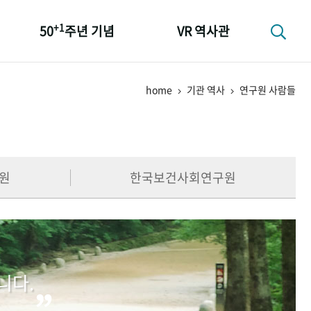
+1
50
주년 기념
VR 역사관
성과 50선
home
기관 역사
연구원 사람들
숫자로 보는 50년
+1
50
주년 광장
세계와 함께 한 KIHASA
원
한국보건사회연구원
니다.