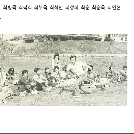
환
최병목
최복희
최부옥
최석만
최성희
최순
최순옥
최인현
남