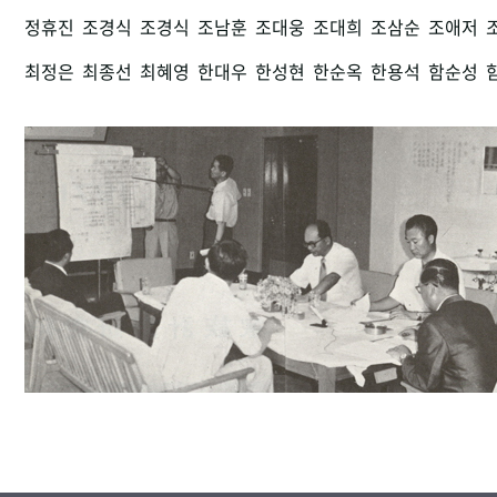
정휴진
조경식
조경식
조남훈
조대웅
조대희
조삼순
조애저
최정은
최종선
최혜영
한대우
한성현
한순옥
한용석
함순성