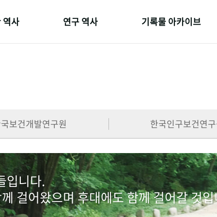
 역사
연구 역사
기록물 아카이브
온 길
정책과 연구
사진 아카이브
 변천사
키워드로 보는 연구 역사
문서 기록물
 기관장
연구자들
행정박물
 사람들
간행물 변천사
영상 기록물
한국보건개발연구원
한국인구보건연구
람들입니다.
함께 걸어왔으며 후대에도 함께 걸어갈 것입