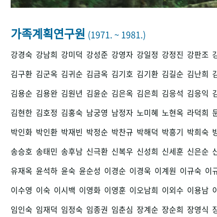
가족계획연구원
(1971. ~ 1981.)
강경숙
강남희
강미덕
강성준
강영자
강일정
강정진
강판조
김구환
김군옥
김귀순
김금옥
김기호
김기환
김길순
김난희
김용순
김용완
김원년
김윤순
김은옥
김은희
김응석
김응익
김현한
김호정
김홍숙
남궁영
남정자
노미혜
노현옥
라덕희
박인화
박인환
박재빈
박정순
박찬규
박해덕
박흥기
박희숙
송승호
송태민
송후남
신극환
신복우
신성희
신세훈
신은순
유재옥
윤석하
윤숙
윤순성
이경순
이경욱
이계원
이규숙
이
이수영
이숙
이시백
이영화
이영훈
이오남희
이외수
이용남
임인숙
임재덕
임정숙
임종권
임춘심
장계순
장순희
장영식