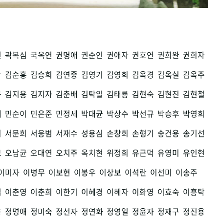
권
곽복심
국옥연
권명애
권순인
권애자
권호연
권희완
권희자
남
김순흥
김승희
김연중
김영기
김영희
김옥경
김옥실
김옥주
구
김지용
김지자
김춘배
김탁일
김태룡
김현숙
김현진
김현철
세
민순이
민은준
민정세
박대균
박상수
박선규
박승후
박영희
희
서문희
서응범
서재수
성용심
손창희
손형기
송건용
송기선
모
오남균
오대연
오치주
옥치현
위정희
유근덕
유영미
유인현
이미자
이병무
이보현
이봉우
이상보
이석란
이선미
이송주
섭
이춘영
이춘희
이한기
이혜경
이혜자
이화영
이효숙
이흥탁
용
정명애
정미숙
정선자
정연화
정영일
정윤자
정재구
정진용