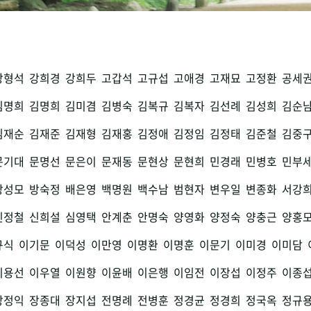
강형석
강희경
강희두
고갑석
고규섭
고애경
고재묘
고정환
공세
김명희
김명희
김미겸
김병숙
김복규
김복자
김선례
김성희
김순
김재순
김재준
김재형
김재홍
김정애
김정임
김정태
김준철
김중
문기대
문명선
문은이
문재동
문현상
문현희
민경래
민병호
민부
방성모
방숙정
배은영
백명원
백수남
범현자
변우일
변종화
서강
신정철
신희설
심영택
안계춘
안명숙
양영화
양정숙
양충근
양홍
규식
이기문
이덕성
이만영
이명환
이명훈
이문기
이미경
이미담
이용선
이우열
이원향
이윤배
이은행
이임전
이장섭
이정주
이종
장정익
장종대
장지섭
전명례
전병훈
정경균
정경희
정국옥
정규