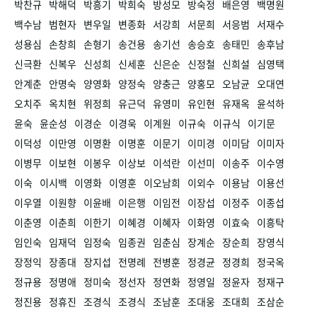
박찬규
박해덕
박흥기
박희숙
방성모
방숙정
배은영
백명원
백수남
범현자
변우일
변종화
서강희
서문희
서응범
서재수
성용심
손창희
손형기
송건용
송기선
송승호
송태민
송후남
신극환
신복우
신성희
신세훈
신은순
신정철
신희설
심영택
안계춘
안명숙
양영화
양정숙
양충근
양홍모
오남균
오대연
오치주
옥치현
위정희
유근덕
유영미
유인현
유재옥
윤석하
윤숙
윤순성
이경순
이경욱
이계원
이규숙
이규식
이기문
이덕성
이만영
이명환
이명훈
이문기
이미경
이미담
이미자
이병무
이보현
이봉우
이상보
이석란
이선미
이송주
이수영
이숙
이시백
이영화
이영훈
이오남희
이외수
이용남
이용선
이우열
이원향
이윤배
이은행
이임전
이장섭
이정주
이종섭
이춘영
이춘희
이한기
이혜경
이혜자
이화영
이효숙
이흥탁
임인숙
임재덕
임정숙
임종권
임춘심
장계순
장순희
장영식
장정익
장종대
장지섭
전명례
전병훈
정경균
정경희
정국옥
정규용
정명애
정미숙
정선자
정연화
정영일
정윤자
정재구
정진용
정휴진
조경식
조경식
조남훈
조대웅
조대희
조삼순