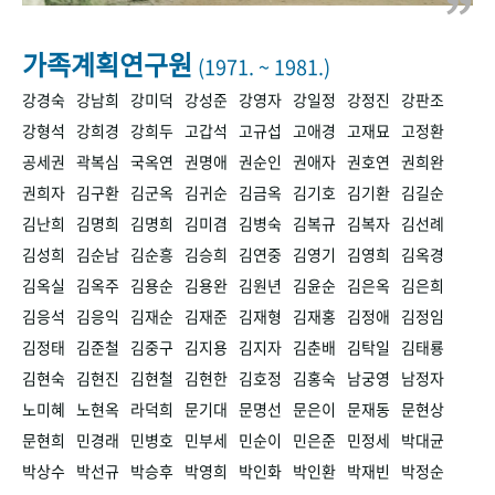
+1
성과 50선
숫자로 보는 50년
50
주년 광장
세계와 함께 한 KIHASA
가족계획연구원
(1971. ~ 1981.)
강경숙
강남희
강미덕
강성준
강영자
강일정
강정진
강판조
VR 역사관
강형석
강희경
강희두
고갑석
고규섭
고애경
고재묘
고정환
공세권
곽복심
국옥연
권명애
권순인
권애자
권호연
권희완
권희자
김구환
김군옥
김귀순
김금옥
김기호
김기환
김길순
김난희
김명희
김명희
김미겸
김병숙
김복규
김복자
김선례
김성희
김순남
김순흥
김승희
김연중
김영기
김영희
김옥경
김옥실
김옥주
김용순
김용완
김원년
김윤순
김은옥
김은희
김응석
김응익
김재순
김재준
김재형
김재홍
김정애
김정임
김정태
김준철
김중구
김지용
김지자
김춘배
김탁일
김태룡
김현숙
김현진
김현철
김현한
김호정
김홍숙
남궁영
남정자
노미혜
노현옥
라덕희
문기대
문명선
문은이
문재동
문현상
문현희
민경래
민병호
민부세
민순이
민은준
민정세
박대균
박상수
박선규
박승후
박영희
박인화
박인환
박재빈
박정순