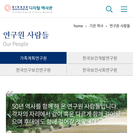
home
기관 역사
연구원 사람들
기관 역사
연구원 사람들
걸어온 길
기관 변천사
역대 기관장
연구원 사람들
Our People
연구 역사
가족계획연구원
한국보건개발연구원
정책과 연구
키워드로 보는 연구 역사
연구자들
한국인구보건연구원
한국보건사회연구원
간행물 변천사
기록물 아카이브
50년 역사를 함께 해 온 연구원 사람들입니다.
사진 아카이브
문서 기록물
행정박물
영상 기록물
각자의 자리에서 같이 혹은 다르게 함께 걸어왔
으며 후대에도 함께 걸어갈 것입니다.
+1
50
주년 기념