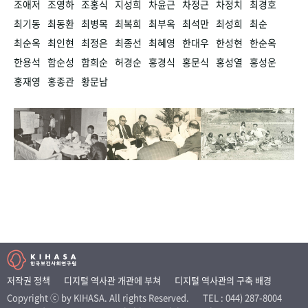
조애저
조영하
조홍식
지성희
차윤근
차정근
차정치
최경호
최기동
최동환
최병목
최복희
최부옥
최석만
최성희
최순
최순옥
최인현
최정은
최종선
최혜영
한대우
한성현
한순옥
한용석
함순성
함희순
허경순
홍경식
홍문식
홍성열
홍성운
홍재영
홍종관
황문남
저작권 정책
디지털 역사관 개관에 부쳐
디지털 역사관의 구축 배경
Copyright ⓒ by KIHASA. All rights Reserved.
TEL : 044) 287-8004