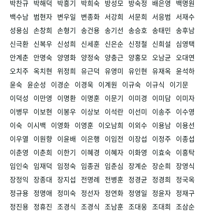
박찬규
박해덕
박흥기
박희숙
방성모
방숙정
배은영
백명원
백수남
범현자
변우일
변종화
서강희
서문희
서응범
서재수
성용심
손창희
손형기
송건용
송기선
송승호
송태민
송후남
신극환
신복우
신성희
신세훈
신은순
신정철
신희설
심영택
안계춘
안명숙
양영화
양정숙
양충근
양홍모
오남균
오대연
오치주
옥치현
위정희
유근덕
유영미
유인현
유재옥
윤석하
윤숙
윤순성
이경순
이경욱
이계원
이규숙
이규식
이기문
이덕성
이만영
이명환
이명훈
이문기
이미경
이미담
이미자
이병무
이보현
이봉우
이상보
이석란
이선미
이송주
이수영
이숙
이시백
이영화
이영훈
이오남희
이외수
이용남
이용선
이우열
이원향
이윤배
이은행
이임전
이장섭
이정주
이종섭
이춘영
이춘희
이한기
이혜경
이혜자
이화영
이효숙
이흥탁
임인숙
임재덕
임정숙
임종권
임춘심
장계순
장순희
장영식
장정익
장종대
장지섭
전명례
전병훈
정경균
정경희
정국옥
정규용
정명애
정미숙
정선자
정연화
정영일
정윤자
정재구
정진용
정휴진
조경식
조경식
조남훈
조대웅
조대희
조삼순