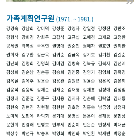
+1
성과 50선
숫자로 보는 50년
50
주년 광장
세계와 함께 한 KIHASA
가족계획연구원
(1971. ~ 1981.)
강경숙
강남희
강미덕
강성준
강영자
강일정
강정진
강판조
VR 역사관
강형석
강희경
강희두
고갑석
고규섭
고애경
고재묘
고정환
공세권
곽복심
국옥연
권명애
권순인
권애자
권호연
권희완
권희자
김구환
김군옥
김귀순
김금옥
김기호
김기환
김길순
김난희
김명희
김명희
김미겸
김병숙
김복규
김복자
김선례
김성희
김순남
김순흥
김승희
김연중
김영기
김영희
김옥경
김옥실
김옥주
김용순
김용완
김원년
김윤순
김은옥
김은희
김응석
김응익
김재순
김재준
김재형
김재홍
김정애
김정임
김정태
김준철
김중구
김지용
김지자
김춘배
김탁일
김태룡
김현숙
김현진
김현철
김현한
김호정
김홍숙
남궁영
남정자
노미혜
노현옥
라덕희
문기대
문명선
문은이
문재동
문현상
문현희
민경래
민병호
민부세
민순이
민은준
민정세
박대균
박상수
박선규
박승후
박영희
박인화
박인환
박재빈
박정순