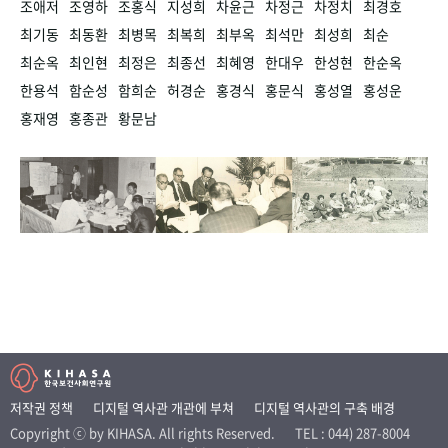
조애저
조영하
조홍식
지성희
차윤근
차정근
차정치
최경호
최기동
최동환
최병목
최복희
최부옥
최석만
최성희
최순
최순옥
최인현
최정은
최종선
최혜영
한대우
한성현
한순옥
한용석
함순성
함희순
허경순
홍경식
홍문식
홍성열
홍성운
홍재영
홍종관
황문남
저작권 정책
디지털 역사관 개관에 부쳐
디지털 역사관의 구축 배경
Copyright ⓒ by KIHASA. All rights Reserved.
TEL : 044) 287-8004