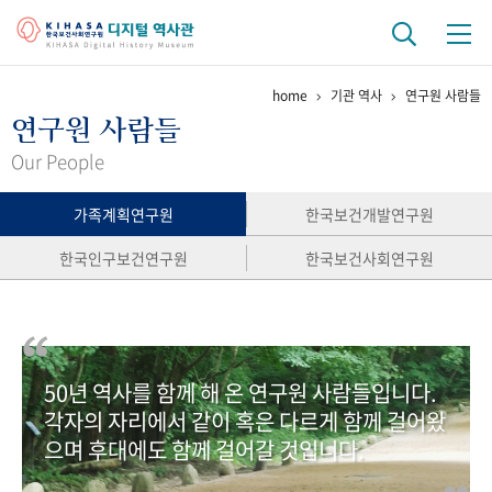
home
기관 역사
연구원 사람들
기관 역사
연구원 사람들
걸어온 길
기관 변천사
역대 기관장
연구원 사람들
Our People
연구 역사
가족계획연구원
한국보건개발연구원
정책과 연구
키워드로 보는 연구 역사
연구자들
한국인구보건연구원
한국보건사회연구원
간행물 변천사
기록물 아카이브
50년 역사를 함께 해 온 연구원 사람들입니다.
사진 아카이브
문서 기록물
행정박물
영상 기록물
각자의 자리에서 같이 혹은 다르게 함께 걸어왔
으며 후대에도 함께 걸어갈 것입니다.
+1
50
주년 기념