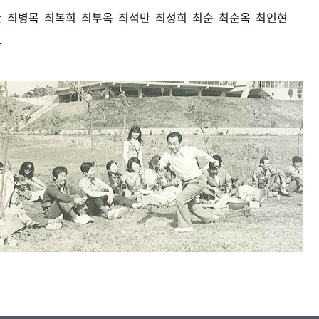
환
최병목
최복희
최부옥
최석만
최성희
최순
최순옥
최인현
남