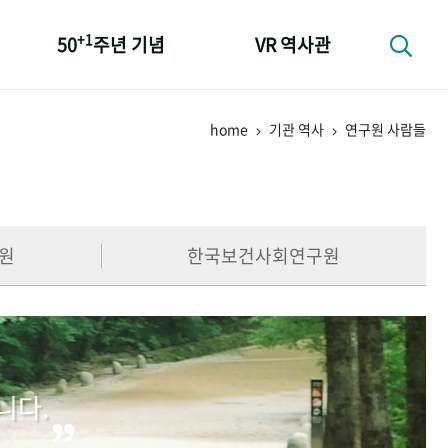
+1
50
주년 기념
VR 역사관
성과 50선
home
기관 역사
연구원 사람들
숫자로 보는 50년
+1
50
주년 광장
세계와 함께 한 KIHASA
원
한국보건사회연구원
니다.