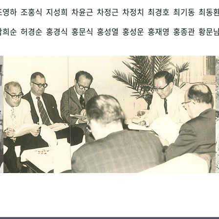
조영하
조홍식
지성희
차윤근
차정근
차정치
최경호
최기동
최동
함희순
허경순
홍경식
홍문식
홍성열
홍성운
홍재영
홍종관
황문