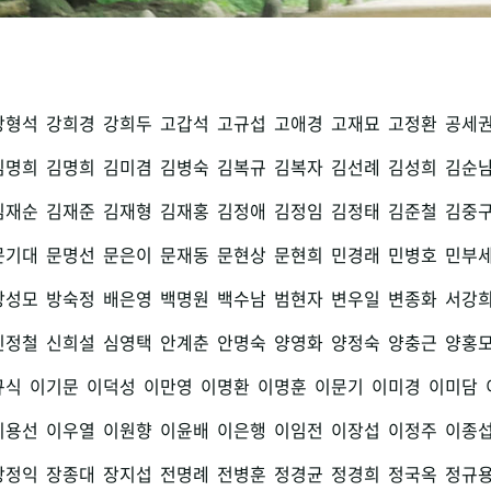
강형석
강희경
강희두
고갑석
고규섭
고애경
고재묘
고정환
공세
김명희
김명희
김미겸
김병숙
김복규
김복자
김선례
김성희
김순
김재순
김재준
김재형
김재홍
김정애
김정임
김정태
김준철
김중
문기대
문명선
문은이
문재동
문현상
문현희
민경래
민병호
민부
방성모
방숙정
배은영
백명원
백수남
범현자
변우일
변종화
서강
신정철
신희설
심영택
안계춘
안명숙
양영화
양정숙
양충근
양홍
규식
이기문
이덕성
이만영
이명환
이명훈
이문기
이미경
이미담
이용선
이우열
이원향
이윤배
이은행
이임전
이장섭
이정주
이종
장정익
장종대
장지섭
전명례
전병훈
정경균
정경희
정국옥
정규