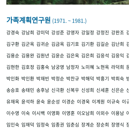
가족계획연구원
(1971. ~ 1981.)
강경숙
강남희
강미덕
강성준
강영자
강일정
강정진
강판조
김구환
김군옥
김귀순
김금옥
김기호
김기환
김길순
김난희
김용순
김용완
김원년
김윤순
김은옥
김은희
김응석
김응익
김현한
김호정
김홍숙
남궁영
남정자
노미혜
노현옥
라덕희
박인화
박인환
박재빈
박정순
박찬규
박해덕
박흥기
박희숙
송승호
송태민
송후남
신극환
신복우
신성희
신세훈
신은순
유재옥
윤석하
윤숙
윤순성
이경순
이경욱
이계원
이규숙
이
이수영
이숙
이시백
이영화
이영훈
이오남희
이외수
이용남
임인숙
임재덕
임정숙
임종권
임춘심
장계순
장순희
장영식