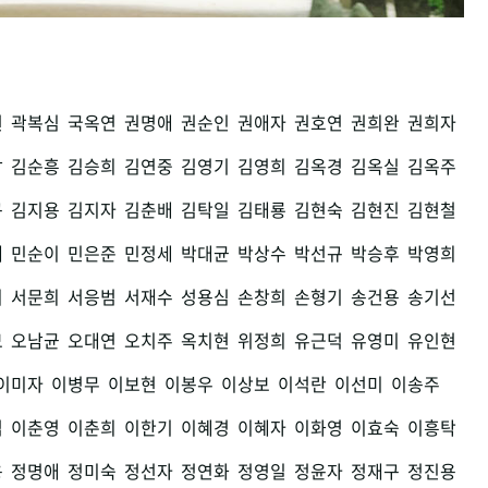
권
곽복심
국옥연
권명애
권순인
권애자
권호연
권희완
권희자
남
김순흥
김승희
김연중
김영기
김영희
김옥경
김옥실
김옥주
구
김지용
김지자
김춘배
김탁일
김태룡
김현숙
김현진
김현철
세
민순이
민은준
민정세
박대균
박상수
박선규
박승후
박영희
희
서문희
서응범
서재수
성용심
손창희
손형기
송건용
송기선
모
오남균
오대연
오치주
옥치현
위정희
유근덕
유영미
유인현
이미자
이병무
이보현
이봉우
이상보
이석란
이선미
이송주
섭
이춘영
이춘희
이한기
이혜경
이혜자
이화영
이효숙
이흥탁
용
정명애
정미숙
정선자
정연화
정영일
정윤자
정재구
정진용