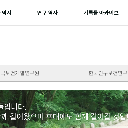
 역사
연구 역사
기록물 아카이브
온 길
정책과 연구
사진 아카이브
 변천사
키워드로 보는 연구 역사
문서 기록물
 기관장
연구자들
행정박물
 사람들
간행물 변천사
영상 기록물
한국보건개발연구원
한국인구보건연구
람들입니다.
함께 걸어왔으며 후대에도 함께 걸어갈 것입