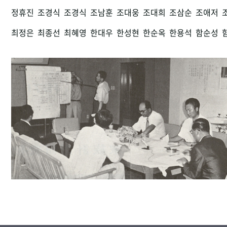
정휴진
조경식
조경식
조남훈
조대웅
조대희
조삼순
조애저
최정은
최종선
최혜영
한대우
한성현
한순옥
한용석
함순성