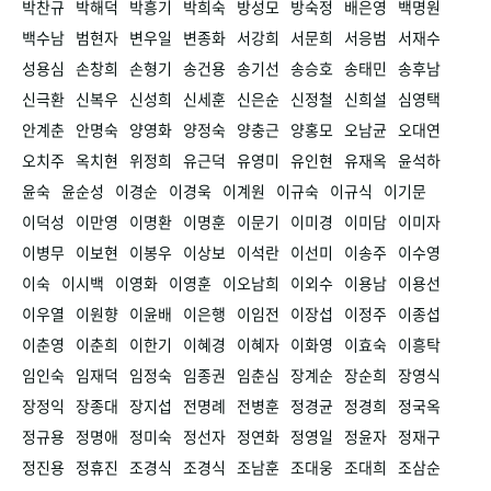
박찬규
박해덕
박흥기
박희숙
방성모
방숙정
배은영
백명원
백수남
범현자
변우일
변종화
서강희
서문희
서응범
서재수
성용심
손창희
손형기
송건용
송기선
송승호
송태민
송후남
신극환
신복우
신성희
신세훈
신은순
신정철
신희설
심영택
안계춘
안명숙
양영화
양정숙
양충근
양홍모
오남균
오대연
오치주
옥치현
위정희
유근덕
유영미
유인현
유재옥
윤석하
윤숙
윤순성
이경순
이경욱
이계원
이규숙
이규식
이기문
이덕성
이만영
이명환
이명훈
이문기
이미경
이미담
이미자
이병무
이보현
이봉우
이상보
이석란
이선미
이송주
이수영
이숙
이시백
이영화
이영훈
이오남희
이외수
이용남
이용선
이우열
이원향
이윤배
이은행
이임전
이장섭
이정주
이종섭
이춘영
이춘희
이한기
이혜경
이혜자
이화영
이효숙
이흥탁
임인숙
임재덕
임정숙
임종권
임춘심
장계순
장순희
장영식
장정익
장종대
장지섭
전명례
전병훈
정경균
정경희
정국옥
정규용
정명애
정미숙
정선자
정연화
정영일
정윤자
정재구
정진용
정휴진
조경식
조경식
조남훈
조대웅
조대희
조삼순