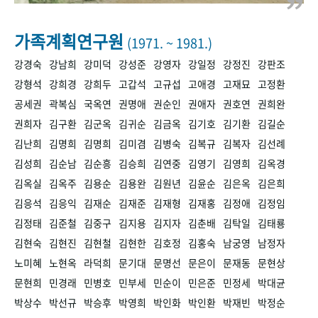
+1
성과 50선
숫자로 보는 50년
50
주년 광장
세계와 함께 한 KIHASA
가족계획연구원
(1971. ~ 1981.)
강경숙
강남희
강미덕
강성준
강영자
강일정
강정진
강판조
VR 역사관
강형석
강희경
강희두
고갑석
고규섭
고애경
고재묘
고정환
공세권
곽복심
국옥연
권명애
권순인
권애자
권호연
권희완
권희자
김구환
김군옥
김귀순
김금옥
김기호
김기환
김길순
김난희
김명희
김명희
김미겸
김병숙
김복규
김복자
김선례
김성희
김순남
김순흥
김승희
김연중
김영기
김영희
김옥경
김옥실
김옥주
김용순
김용완
김원년
김윤순
김은옥
김은희
김응석
김응익
김재순
김재준
김재형
김재홍
김정애
김정임
김정태
김준철
김중구
김지용
김지자
김춘배
김탁일
김태룡
김현숙
김현진
김현철
김현한
김호정
김홍숙
남궁영
남정자
노미혜
노현옥
라덕희
문기대
문명선
문은이
문재동
문현상
문현희
민경래
민병호
민부세
민순이
민은준
민정세
박대균
박상수
박선규
박승후
박영희
박인화
박인환
박재빈
박정순