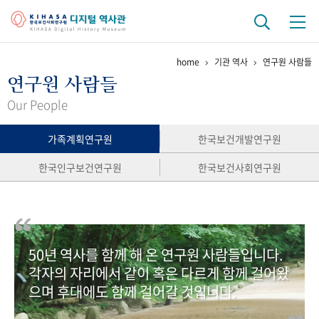
home
기관 역사
연구원 사람들
기관 역사
연구원 사람들
걸어온 길
기관 변천사
역대 기관장
연구원 사람들
Our People
연구 역사
가족계획연구원
한국보건개발연구원
정책과 연구
키워드로 보는 연구 역사
연구자들
한국인구보건연구원
한국보건사회연구원
간행물 변천사
기록물 아카이브
50년 역사를 함께 해 온 연구원 사람들입니다.
사진 아카이브
문서 기록물
행정박물
영상 기록물
각자의 자리에서 같이 혹은 다르게 함께 걸어왔
으며 후대에도 함께 걸어갈 것입니다.
+1
50
주년 기념