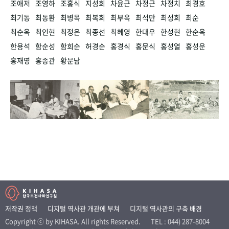
조애저
조영하
조홍식
지성희
차윤근
차정근
차정치
최경호
최기동
최동환
최병목
최복희
최부옥
최석만
최성희
최순
최순옥
최인현
최정은
최종선
최혜영
한대우
한성현
한순옥
한용석
함순성
함희순
허경순
홍경식
홍문식
홍성열
홍성운
홍재영
홍종관
황문남
저작권 정책
디지털 역사관 개관에 부쳐
디지털 역사관의 구축 배경
Copyright ⓒ by KIHASA. All rights Reserved.
TEL : 044) 287-8004