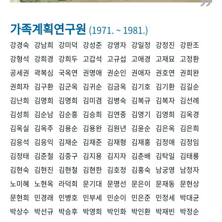
+1
성과 50선
숫자로 보는 50년
50
주년 광장
세계와 함께 한 KIHASA
가족계획연구원
(1971. ~ 1981.)
강경숙
강남희
강미덕
강성준
강영자
강일정
강정진
강판조
VR 역사관
강형석
강희경
강희두
고갑석
고규섭
고애경
고재묘
고정환
공세권
곽복심
국옥연
권명애
권순인
권애자
권호연
권희완
권희자
김구환
김군옥
김귀순
김금옥
김기호
김기환
김길순
김난희
김명희
김명희
김미겸
김병숙
김복규
김복자
김선례
김성희
김순남
김순흥
김승희
김연중
김영기
김영희
김옥경
김옥실
김옥주
김용순
김용완
김원년
김윤순
김은옥
김은희
김응석
김응익
김재순
김재준
김재형
김재홍
김정애
김정임
김정태
김준철
김중구
김지용
김지자
김춘배
김탁일
김태룡
김현숙
김현진
김현철
김현한
김호정
김홍숙
남궁영
남정자
노미혜
노현옥
라덕희
문기대
문명선
문은이
문재동
문현상
문현희
민경래
민병호
민부세
민순이
민은준
민정세
박대균
박상수
박선규
박승후
박영희
박인화
박인환
박재빈
박정순