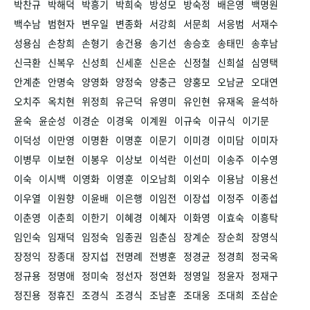
박찬규
박해덕
박흥기
박희숙
방성모
방숙정
배은영
백명원
백수남
범현자
변우일
변종화
서강희
서문희
서응범
서재수
성용심
손창희
손형기
송건용
송기선
송승호
송태민
송후남
신극환
신복우
신성희
신세훈
신은순
신정철
신희설
심영택
안계춘
안명숙
양영화
양정숙
양충근
양홍모
오남균
오대연
오치주
옥치현
위정희
유근덕
유영미
유인현
유재옥
윤석하
윤숙
윤순성
이경순
이경욱
이계원
이규숙
이규식
이기문
이덕성
이만영
이명환
이명훈
이문기
이미경
이미담
이미자
이병무
이보현
이봉우
이상보
이석란
이선미
이송주
이수영
이숙
이시백
이영화
이영훈
이오남희
이외수
이용남
이용선
이우열
이원향
이윤배
이은행
이임전
이장섭
이정주
이종섭
이춘영
이춘희
이한기
이혜경
이혜자
이화영
이효숙
이흥탁
임인숙
임재덕
임정숙
임종권
임춘심
장계순
장순희
장영식
장정익
장종대
장지섭
전명례
전병훈
정경균
정경희
정국옥
정규용
정명애
정미숙
정선자
정연화
정영일
정윤자
정재구
정진용
정휴진
조경식
조경식
조남훈
조대웅
조대희
조삼순