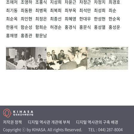
조애저
조영하
조홍식
지성희
차윤근
차정근
차정치
최경호
최기동
최동환
최병목
최복희
최부옥
최석만
최성희
최순
최순옥
최인현
최정은
최종선
최혜영
한대우
한성현
한순옥
한용석
함순성
함희순
허경순
홍경식
홍문식
홍성열
홍성운
홍재영
홍종관
황문남
저작권 정책
디지털 역사관 개관에 부쳐
디지털 역사관의 구축 배경
Copyright ⓒ by KIHASA. All rights Reserved.
TEL : 044) 287-8004