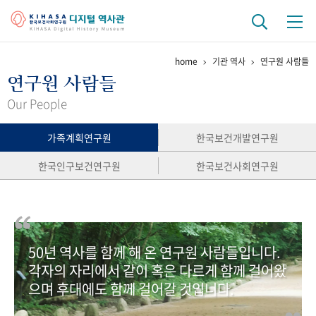
home
기관 역사
연구원 사람들
기관 역사
연구원 사람들
걸어온 길
기관 변천사
역대 기관장
연구원 사람들
Our People
연구 역사
가족계획연구원
한국보건개발연구원
정책과 연구
키워드로 보는 연구 역사
연구자들
한국인구보건연구원
한국보건사회연구원
간행물 변천사
기록물 아카이브
50년 역사를 함께 해 온 연구원 사람들입니다.
사진 아카이브
문서 기록물
행정박물
영상 기록물
각자의 자리에서 같이 혹은 다르게 함께 걸어왔
으며 후대에도 함께 걸어갈 것입니다.
+1
50
주년 기념