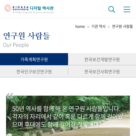
home
기관 역사
연구원 사람들
기관 역사
연구원 사람들
걸어온 길
기관 변천사
역대 기관장
연구원 사람들
Our People
연구 역사
가족계획연구원
한국보건개발연구원
정책과 연구
키워드로 보는 연구 역사
연구자들
한국인구보건연구원
한국보건사회연구원
간행물 변천사
기록물 아카이브
50년 역사를 함께 해 온 연구원 사람들입니다.
사진 아카이브
문서 기록물
행정박물
영상 기록물
각자의 자리에서 같이 혹은 다르게 함께 걸어왔
으며 후대에도 함께 걸어갈 것입니다.
+1
50
주년 기념