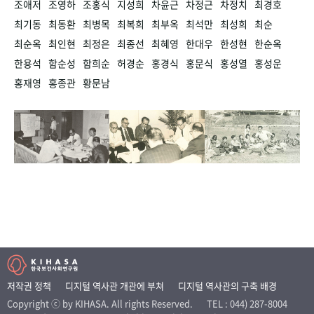
조애저
조영하
조홍식
지성희
차윤근
차정근
차정치
최경호
최기동
최동환
최병목
최복희
최부옥
최석만
최성희
최순
최순옥
최인현
최정은
최종선
최혜영
한대우
한성현
한순옥
한용석
함순성
함희순
허경순
홍경식
홍문식
홍성열
홍성운
홍재영
홍종관
황문남
저작권 정책
디지털 역사관 개관에 부쳐
디지털 역사관의 구축 배경
Copyright ⓒ by KIHASA. All rights Reserved.
TEL : 044) 287-8004