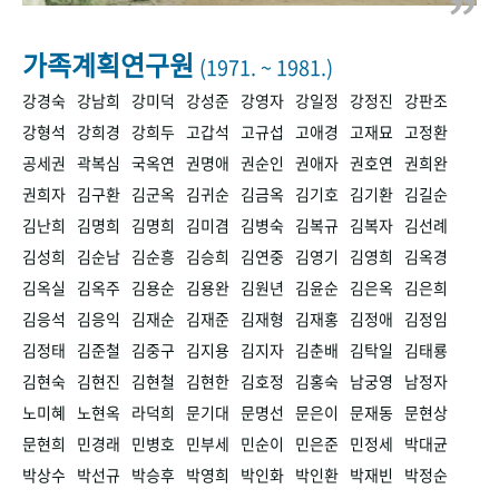
+1
성과 50선
숫자로 보는 50년
50
주년 광장
세계와 함께 한 KIHASA
가족계획연구원
(1971. ~ 1981.)
강경숙
강남희
강미덕
강성준
강영자
강일정
강정진
강판조
VR 역사관
강형석
강희경
강희두
고갑석
고규섭
고애경
고재묘
고정환
공세권
곽복심
국옥연
권명애
권순인
권애자
권호연
권희완
권희자
김구환
김군옥
김귀순
김금옥
김기호
김기환
김길순
김난희
김명희
김명희
김미겸
김병숙
김복규
김복자
김선례
김성희
김순남
김순흥
김승희
김연중
김영기
김영희
김옥경
김옥실
김옥주
김용순
김용완
김원년
김윤순
김은옥
김은희
김응석
김응익
김재순
김재준
김재형
김재홍
김정애
김정임
김정태
김준철
김중구
김지용
김지자
김춘배
김탁일
김태룡
김현숙
김현진
김현철
김현한
김호정
김홍숙
남궁영
남정자
노미혜
노현옥
라덕희
문기대
문명선
문은이
문재동
문현상
문현희
민경래
민병호
민부세
민순이
민은준
민정세
박대균
박상수
박선규
박승후
박영희
박인화
박인환
박재빈
박정순