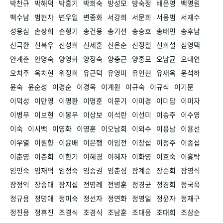
박찬규
박해덕
박흥기
박희숙
방성모
방숙정
배은영
백명원
백수남
범현자
변우일
변종화
서강희
서문희
서응범
서재수
성용심
손창희
손형기
송건용
송기선
송승호
송태민
송후남
신극환
신복우
신성희
신세훈
신은순
신정철
신희설
심영택
안계춘
안명숙
양영화
양정숙
양충근
양홍모
오남균
오대연
오치주
옥치현
위정희
유근덕
유영미
유인현
유재옥
윤석하
윤숙
윤순성
이경순
이경욱
이계원
이규숙
이규식
이기문
이덕성
이만영
이명환
이명훈
이문기
이미경
이미담
이미자
이병무
이보현
이봉우
이상보
이석란
이선미
이송주
이수영
이숙
이시백
이영화
이영훈
이오남희
이외수
이용남
이용선
이우열
이원향
이윤배
이은행
이임전
이장섭
이정주
이종섭
이춘영
이춘희
이한기
이혜경
이혜자
이화영
이효숙
이흥탁
임인숙
임재덕
임정숙
임종권
임춘심
장계순
장순희
장영식
장정익
장종대
장지섭
전명례
전병훈
정경균
정경희
정국옥
정규용
정명애
정미숙
정선자
정연화
정영일
정윤자
정재구
정진용
정휴진
조경식
조경식
조남훈
조대웅
조대희
조삼순