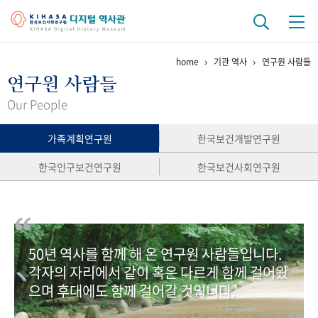
home
기관 역사
연구원 사람들
기관 역사
연구원 사람들
걸어온 길
기관 변천사
역대 기관장
연구원 사람들
Our People
연구 역사
가족계획연구원
한국보건개발연구원
정책과 연구
키워드로 보는 연구 역사
연구자들
한국인구보건연구원
한국보건사회연구원
간행물 변천사
기록물 아카이브
50년 역사를 함께 해 온 연구원 사람들입니다.
사진 아카이브
문서 기록물
행정박물
영상 기록물
각자의 자리에서 같이 혹은 다르게 함께 걸어왔
으며 후대에도 함께 걸어갈 것입니다.
+1
50
주년 기념