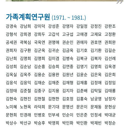
+1
성과 50선
숫자로 보는 50년
50
주년 광장
세계와 함께 한 KIHASA
가족계획연구원
(1971. ~ 1981.)
강경숙
강남희
강미덕
강성준
강영자
강일정
강정진
강판조
VR 역사관
강형석
강희경
강희두
고갑석
고규섭
고애경
고재묘
고정환
공세권
곽복심
국옥연
권명애
권순인
권애자
권호연
권희완
권희자
김구환
김군옥
김귀순
김금옥
김기호
김기환
김길순
김난희
김명희
김명희
김미겸
김병숙
김복규
김복자
김선례
김성희
김순남
김순흥
김승희
김연중
김영기
김영희
김옥경
김옥실
김옥주
김용순
김용완
김원년
김윤순
김은옥
김은희
김응석
김응익
김재순
김재준
김재형
김재홍
김정애
김정임
김정태
김준철
김중구
김지용
김지자
김춘배
김탁일
김태룡
김현숙
김현진
김현철
김현한
김호정
김홍숙
남궁영
남정자
노미혜
노현옥
라덕희
문기대
문명선
문은이
문재동
문현상
문현희
민경래
민병호
민부세
민순이
민은준
민정세
박대균
박상수
박선규
박승후
박영희
박인화
박인환
박재빈
박정순