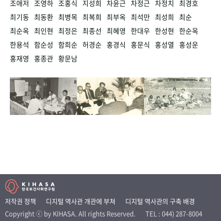
조애저
조영하
조홍식
지성희
차윤근
차정근
차정치
최경호
최기동
최동환
최병목
최복희
최부옥
최석만
최성희
최순
최순옥
최인현
최정은
최종선
최혜영
한대우
한성현
한순옥
한용석
함순성
함희순
허경순
홍경식
홍문식
홍성열
홍성운
홍재영
홍종관
황문남
저작권 정책
디지털 역사관 개관에 부쳐
디지털 역사관의 구축 배경
Copyright ⓒ by KIHASA. All rights Reserved.
TEL : 044) 287-8004