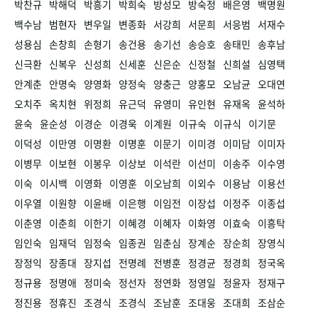
박찬규
박해덕
박흥기
박희숙
방성모
방숙정
배은영
백명원
백수남
범현자
변우일
변종화
서강희
서문희
서응범
서재수
성용심
손창희
손형기
송건용
송기선
송승호
송태민
송후남
신극환
신복우
신성희
신세훈
신은순
신정철
신희설
심영택
안계춘
안명숙
양영화
양정숙
양충근
양홍모
오남균
오대연
오치주
옥치현
위정희
유근덕
유영미
유인현
유재옥
윤석하
윤숙
윤순성
이경순
이경욱
이계원
이규숙
이규식
이기문
이덕성
이만영
이명환
이명훈
이문기
이미경
이미담
이미자
이병무
이보현
이봉우
이상보
이석란
이선미
이송주
이수영
이숙
이시백
이영화
이영훈
이오남희
이외수
이용남
이용선
이우열
이원향
이윤배
이은행
이임전
이장섭
이정주
이종섭
이춘영
이춘희
이한기
이혜경
이혜자
이화영
이효숙
이흥탁
임인숙
임재덕
임정숙
임종권
임춘심
장계순
장순희
장영식
장정익
장종대
장지섭
전명례
전병훈
정경균
정경희
정국옥
정규용
정명애
정미숙
정선자
정연화
정영일
정윤자
정재구
정진용
정휴진
조경식
조경식
조남훈
조대웅
조대희
조삼순