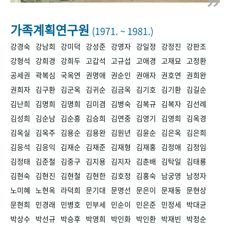
+1
성과 50선
숫자로 보는 50년
50
주년 광장
세계와 함께 한 KIHASA
가족계획연구원
(1971. ~ 1981.)
강경숙
강남희
강미덕
강성준
강영자
강일정
강정진
강판조
VR 역사관
강형석
강희경
강희두
고갑석
고규섭
고애경
고재묘
고정환
공세권
곽복심
국옥연
권명애
권순인
권애자
권호연
권희완
권희자
김구환
김군옥
김귀순
김금옥
김기호
김기환
김길순
김난희
김명희
김명희
김미겸
김병숙
김복규
김복자
김선례
김성희
김순남
김순흥
김승희
김연중
김영기
김영희
김옥경
김옥실
김옥주
김용순
김용완
김원년
김윤순
김은옥
김은희
김응석
김응익
김재순
김재준
김재형
김재홍
김정애
김정임
김정태
김준철
김중구
김지용
김지자
김춘배
김탁일
김태룡
김현숙
김현진
김현철
김현한
김호정
김홍숙
남궁영
남정자
노미혜
노현옥
라덕희
문기대
문명선
문은이
문재동
문현상
문현희
민경래
민병호
민부세
민순이
민은준
민정세
박대균
박상수
박선규
박승후
박영희
박인화
박인환
박재빈
박정순