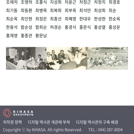
조애저
조영하
조홍식
지성희
차윤근
차정근
차정치
최경호
최기동
최동환
최병목
최복희
최부옥
최석만
최성희
최순
최순옥
최인현
최정은
최종선
최혜영
한대우
한성현
한순옥
한용석
함순성
함희순
허경순
홍경식
홍문식
홍성열
홍성운
홍재영
홍종관
황문남
저작권 정책
디지털 역사관 개관에 부쳐
디지털 역사관의 구축 배경
Copyright ⓒ by KIHASA. All rights Reserved.
TEL : 044) 287-8004