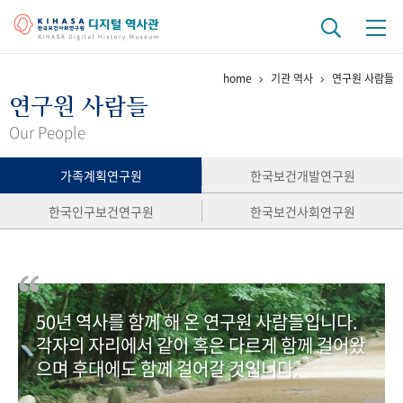
home
기관 역사
연구원 사람들
기관 역사
연구원 사람들
걸어온 길
기관 변천사
역대 기관장
연구원 사람들
Our People
연구 역사
가족계획연구원
한국보건개발연구원
정책과 연구
키워드로 보는 연구 역사
연구자들
한국인구보건연구원
한국보건사회연구원
간행물 변천사
기록물 아카이브
50년 역사를 함께 해 온 연구원 사람들입니다.
사진 아카이브
문서 기록물
행정박물
영상 기록물
각자의 자리에서 같이 혹은 다르게 함께 걸어왔
으며 후대에도 함께 걸어갈 것입니다.
+1
50
주년 기념