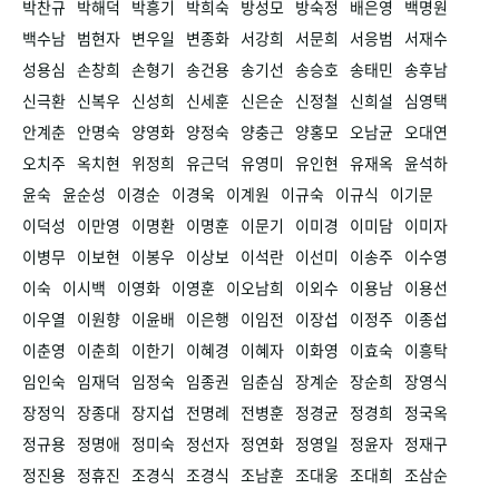
박찬규
박해덕
박흥기
박희숙
방성모
방숙정
배은영
백명원
백수남
범현자
변우일
변종화
서강희
서문희
서응범
서재수
성용심
손창희
손형기
송건용
송기선
송승호
송태민
송후남
신극환
신복우
신성희
신세훈
신은순
신정철
신희설
심영택
안계춘
안명숙
양영화
양정숙
양충근
양홍모
오남균
오대연
오치주
옥치현
위정희
유근덕
유영미
유인현
유재옥
윤석하
윤숙
윤순성
이경순
이경욱
이계원
이규숙
이규식
이기문
이덕성
이만영
이명환
이명훈
이문기
이미경
이미담
이미자
이병무
이보현
이봉우
이상보
이석란
이선미
이송주
이수영
이숙
이시백
이영화
이영훈
이오남희
이외수
이용남
이용선
이우열
이원향
이윤배
이은행
이임전
이장섭
이정주
이종섭
이춘영
이춘희
이한기
이혜경
이혜자
이화영
이효숙
이흥탁
임인숙
임재덕
임정숙
임종권
임춘심
장계순
장순희
장영식
장정익
장종대
장지섭
전명례
전병훈
정경균
정경희
정국옥
정규용
정명애
정미숙
정선자
정연화
정영일
정윤자
정재구
정진용
정휴진
조경식
조경식
조남훈
조대웅
조대희
조삼순