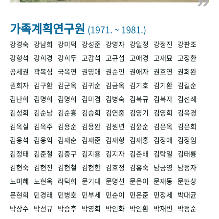
+1
성과 50선
숫자로 보는 50년
50
주년 광장
세계와 함께 한 KIHASA
가족계획연구원
(1971. ~ 1981.)
강경숙
강남희
강미덕
강성준
강영자
강일정
강정진
강판조
VR 역사관
강형석
강희경
강희두
고갑석
고규섭
고애경
고재묘
고정환
공세권
곽복심
국옥연
권명애
권순인
권애자
권호연
권희완
권희자
김구환
김군옥
김귀순
김금옥
김기호
김기환
김길순
김난희
김명희
김명희
김미겸
김병숙
김복규
김복자
김선례
김성희
김순남
김순흥
김승희
김연중
김영기
김영희
김옥경
김옥실
김옥주
김용순
김용완
김원년
김윤순
김은옥
김은희
김응석
김응익
김재순
김재준
김재형
김재홍
김정애
김정임
김정태
김준철
김중구
김지용
김지자
김춘배
김탁일
김태룡
김현숙
김현진
김현철
김현한
김호정
김홍숙
남궁영
남정자
노미혜
노현옥
라덕희
문기대
문명선
문은이
문재동
문현상
문현희
민경래
민병호
민부세
민순이
민은준
민정세
박대균
박상수
박선규
박승후
박영희
박인화
박인환
박재빈
박정순