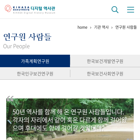
home
기관 역사
연구원 사람들
기관 역사
연구원 사람들
걸어온 길
기관 변천사
역대 기관장
연구원 사람들
Our People
연구 역사
가족계획연구원
한국보건개발연구원
정책과 연구
키워드로 보는 연구 역사
연구자들
한국인구보건연구원
한국보건사회연구원
간행물 변천사
기록물 아카이브
50년 역사를 함께 해 온 연구원 사람들입니다.
사진 아카이브
문서 기록물
행정박물
영상 기록물
각자의 자리에서 같이 혹은 다르게 함께 걸어왔
으며 후대에도 함께 걸어갈 것입니다.
+1
50
주년 기념