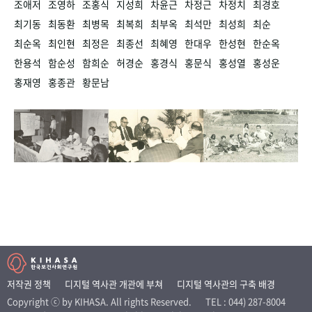
조애저
조영하
조홍식
지성희
차윤근
차정근
차정치
최경호
최기동
최동환
최병목
최복희
최부옥
최석만
최성희
최순
최순옥
최인현
최정은
최종선
최혜영
한대우
한성현
한순옥
한용석
함순성
함희순
허경순
홍경식
홍문식
홍성열
홍성운
홍재영
홍종관
황문남
저작권 정책
디지털 역사관 개관에 부쳐
디지털 역사관의 구축 배경
Copyright ⓒ by KIHASA. All rights Reserved.
TEL : 044) 287-8004