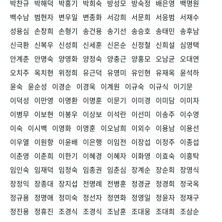
박찬규
박해덕
박흥기
박희숙
방성모
방숙정
배은영
백명원
백수남
범현자
변우일
변종화
서강희
서문희
서응범
서재수
성용심
손창희
손형기
송건용
송기선
송승호
송태민
송후남
신극환
신복우
신성희
신세훈
신은순
신정철
신희설
심영택
안계춘
안명숙
양영화
양정숙
양충근
양홍모
오남균
오대연
오치주
옥치현
위정희
유근덕
유영미
유인현
유재옥
윤석하
윤숙
윤순성
이경순
이경욱
이계원
이규숙
이규식
이기문
이덕성
이만영
이명환
이명훈
이문기
이미경
이미담
이미자
이병무
이보현
이봉우
이상보
이석란
이선미
이송주
이수영
이숙
이시백
이영화
이영훈
이오남희
이외수
이용남
이용선
이우열
이원향
이윤배
이은행
이임전
이장섭
이정주
이종섭
이춘영
이춘희
이한기
이혜경
이혜자
이화영
이효숙
이흥탁
임인숙
임재덕
임정숙
임종권
임춘심
장계순
장순희
장영식
장정익
장종대
장지섭
전명례
전병훈
정경균
정경희
정국옥
정규용
정명애
정미숙
정선자
정연화
정영일
정윤자
정재구
정진용
정휴진
조경식
조경식
조남훈
조대웅
조대희
조삼순