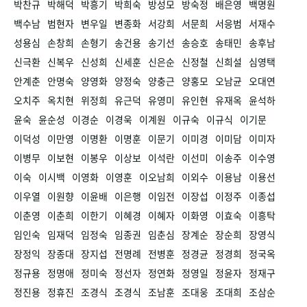
박찬규
박해덕
박흥기
박희숙
방성모
방숙정
배은영
백명원
백수남
범현자
변우일
변종화
서강희
서문희
서응범
서재수
성용심
손창희
손형기
송건용
송기선
송승호
송태민
송후남
신극환
신복우
신성희
신세훈
신은순
신정철
신희설
심영택
안계춘
안명숙
양영화
양정숙
양충근
양홍모
오남균
오대연
오치주
옥치현
위정희
유근덕
유영미
유인현
유재옥
윤석하
윤숙
윤순성
이경순
이경욱
이계원
이규숙
이규식
이기문
이덕성
이만영
이명환
이명훈
이문기
이미경
이미담
이미자
이병무
이보현
이봉우
이상보
이석란
이선미
이송주
이수영
이숙
이시백
이영화
이영훈
이오남희
이외수
이용남
이용선
이우열
이원향
이윤배
이은행
이임전
이장섭
이정주
이종섭
이춘영
이춘희
이한기
이혜경
이혜자
이화영
이효숙
이흥탁
임인숙
임재덕
임정숙
임종권
임춘심
장계순
장순희
장영식
장정익
장종대
장지섭
전명례
전병훈
정경균
정경희
정국옥
정규용
정명애
정미숙
정선자
정연화
정영일
정윤자
정재구
정진용
정휴진
조경식
조경식
조남훈
조대웅
조대희
조삼순