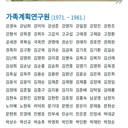
+1
성과 50선
숫자로 보는 50년
50
주년 광장
세계와 함께 한 KIHASA
가족계획연구원
(1971. ~ 1981.)
강경숙
강남희
강미덕
강성준
강영자
강일정
강정진
강판조
VR 역사관
강형석
강희경
강희두
고갑석
고규섭
고애경
고재묘
고정환
공세권
곽복심
국옥연
권명애
권순인
권애자
권호연
권희완
권희자
김구환
김군옥
김귀순
김금옥
김기호
김기환
김길순
김난희
김명희
김명희
김미겸
김병숙
김복규
김복자
김선례
김성희
김순남
김순흥
김승희
김연중
김영기
김영희
김옥경
김옥실
김옥주
김용순
김용완
김원년
김윤순
김은옥
김은희
김응석
김응익
김재순
김재준
김재형
김재홍
김정애
김정임
김정태
김준철
김중구
김지용
김지자
김춘배
김탁일
김태룡
김현숙
김현진
김현철
김현한
김호정
김홍숙
남궁영
남정자
노미혜
노현옥
라덕희
문기대
문명선
문은이
문재동
문현상
문현희
민경래
민병호
민부세
민순이
민은준
민정세
박대균
박상수
박선규
박승후
박영희
박인화
박인환
박재빈
박정순