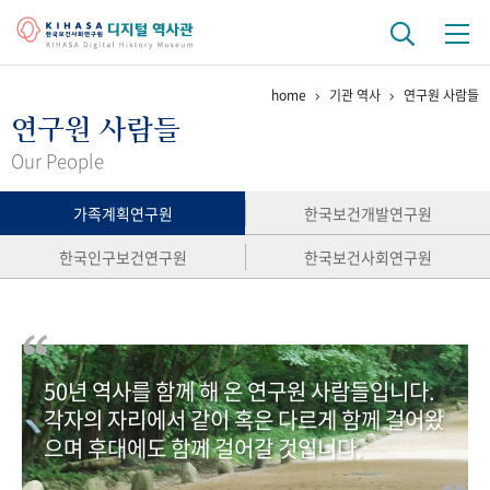
home
기관 역사
연구원 사람들
기관 역사
연구원 사람들
걸어온 길
기관 변천사
역대 기관장
연구원 사람들
Our People
연구 역사
가족계획연구원
한국보건개발연구원
정책과 연구
키워드로 보는 연구 역사
연구자들
한국인구보건연구원
한국보건사회연구원
간행물 변천사
기록물 아카이브
50년 역사를 함께 해 온 연구원 사람들입니다.
사진 아카이브
문서 기록물
행정박물
영상 기록물
각자의 자리에서 같이 혹은 다르게 함께 걸어왔
으며 후대에도 함께 걸어갈 것입니다.
+1
50
주년 기념