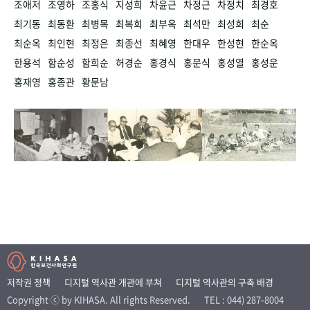
조애저
조영하
조홍식
지성희
차윤근
차정근
차정치
최경호
최기동
최동환
최병목
최복희
최부옥
최석만
최성희
최순
최순옥
최인현
최정은
최종선
최혜영
한대우
한성현
한순옥
한용석
함순성
함희순
허경순
홍경식
홍문식
홍성열
홍성운
홍재영
홍종관
황문남
저작권 정책
디지털 역사관 개관에 부쳐
디지털 역사관의 구축 배경
Copyright ⓒ by KIHASA. All rights Reserved.
TEL : 044) 287-8004