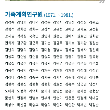
+1
성과 50선
숫자로 보는 50년
50
주년 광장
세계와 함께 한 KIHASA
가족계획연구원
(1971. ~ 1981.)
강경숙
강남희
강미덕
강성준
강영자
강일정
강정진
강판조
VR 역사관
강형석
강희경
강희두
고갑석
고규섭
고애경
고재묘
고정환
공세권
곽복심
국옥연
권명애
권순인
권애자
권호연
권희완
권희자
김구환
김군옥
김귀순
김금옥
김기호
김기환
김길순
김난희
김명희
김명희
김미겸
김병숙
김복규
김복자
김선례
김성희
김순남
김순흥
김승희
김연중
김영기
김영희
김옥경
김옥실
김옥주
김용순
김용완
김원년
김윤순
김은옥
김은희
김응석
김응익
김재순
김재준
김재형
김재홍
김정애
김정임
김정태
김준철
김중구
김지용
김지자
김춘배
김탁일
김태룡
김현숙
김현진
김현철
김현한
김호정
김홍숙
남궁영
남정자
노미혜
노현옥
라덕희
문기대
문명선
문은이
문재동
문현상
문현희
민경래
민병호
민부세
민순이
민은준
민정세
박대균
박상수
박선규
박승후
박영희
박인화
박인환
박재빈
박정순