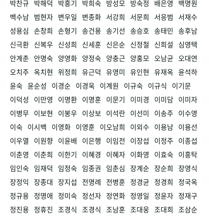
박찬규
박해덕
박흥기
박희숙
방성모
방숙정
배은영
백명원
백수남
범현자
변우일
변종화
서강희
서문희
서응범
서재수
성용심
손창희
손형기
송건용
송기선
송승호
송태민
송후남
신극환
신복우
신성희
신세훈
신은순
신정철
신희설
심영택
안계춘
안명숙
양영화
양정숙
양충근
양홍모
오남균
오대연
오치주
옥치현
위정희
유근덕
유영미
유인현
유재옥
윤석하
윤숙
윤순성
이경순
이경욱
이계원
이규숙
이규식
이기문
이덕성
이만영
이명환
이명훈
이문기
이미경
이미담
이미자
이병무
이보현
이봉우
이상보
이석란
이선미
이송주
이수영
이숙
이시백
이영화
이영훈
이오남희
이외수
이용남
이용선
이우열
이원향
이윤배
이은행
이임전
이장섭
이정주
이종섭
이춘영
이춘희
이한기
이혜경
이혜자
이화영
이효숙
이흥탁
임인숙
임재덕
임정숙
임종권
임춘심
장계순
장순희
장영식
장정익
장종대
장지섭
전명례
전병훈
정경균
정경희
정국옥
정규용
정명애
정미숙
정선자
정연화
정영일
정윤자
정재구
정진용
정휴진
조경식
조경식
조남훈
조대웅
조대희
조삼순