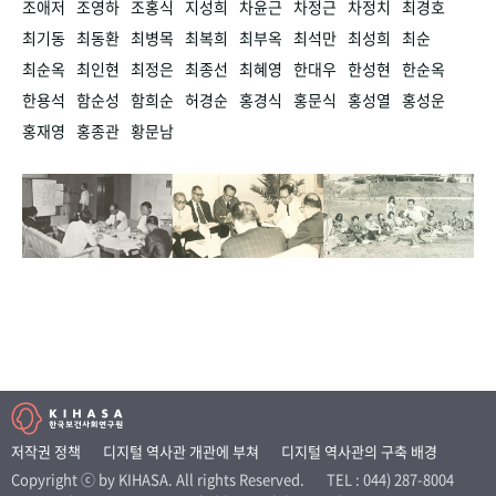
조애저
조영하
조홍식
지성희
차윤근
차정근
차정치
최경호
최기동
최동환
최병목
최복희
최부옥
최석만
최성희
최순
최순옥
최인현
최정은
최종선
최혜영
한대우
한성현
한순옥
한용석
함순성
함희순
허경순
홍경식
홍문식
홍성열
홍성운
홍재영
홍종관
황문남
저작권 정책
디지털 역사관 개관에 부쳐
디지털 역사관의 구축 배경
Copyright ⓒ by KIHASA. All rights Reserved.
TEL : 044) 287-8004