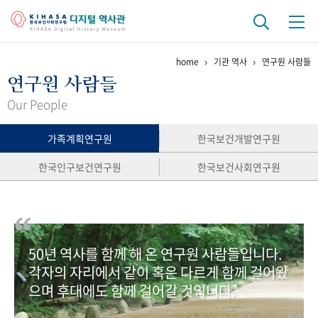
home
기관 역사
연구원 사람들
기관 역사
연구원 사람들
걸어온 길
기관 변천사
역대 기관장
연구원 사람들
Our People
연구 역사
가족계획연구원
한국보건개발연구원
정책과 연구
키워드로 보는 연구 역사
연구자들
한국인구보건연구원
한국보건사회연구원
간행물 변천사
기록물 아카이브
50년 역사를 함께 해 온 연구원 사람들입니다.
사진 아카이브
문서 기록물
행정박물
영상 기록물
각자의 자리에서 같이 혹은 다르게 함께 걸어왔
으며 후대에도 함께 걸어갈 것입니다.
+1
50
주년 기념