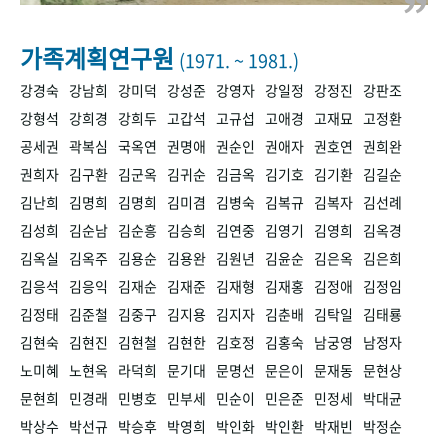
+1
성과 50선
숫자로 보는 50년
50
주년 광장
세계와 함께 한 KIHASA
가족계획연구원
(1971. ~ 1981.)
강경숙
강남희
강미덕
강성준
강영자
강일정
강정진
강판조
VR 역사관
강형석
강희경
강희두
고갑석
고규섭
고애경
고재묘
고정환
공세권
곽복심
국옥연
권명애
권순인
권애자
권호연
권희완
권희자
김구환
김군옥
김귀순
김금옥
김기호
김기환
김길순
김난희
김명희
김명희
김미겸
김병숙
김복규
김복자
김선례
김성희
김순남
김순흥
김승희
김연중
김영기
김영희
김옥경
김옥실
김옥주
김용순
김용완
김원년
김윤순
김은옥
김은희
김응석
김응익
김재순
김재준
김재형
김재홍
김정애
김정임
김정태
김준철
김중구
김지용
김지자
김춘배
김탁일
김태룡
김현숙
김현진
김현철
김현한
김호정
김홍숙
남궁영
남정자
노미혜
노현옥
라덕희
문기대
문명선
문은이
문재동
문현상
문현희
민경래
민병호
민부세
민순이
민은준
민정세
박대균
박상수
박선규
박승후
박영희
박인화
박인환
박재빈
박정순