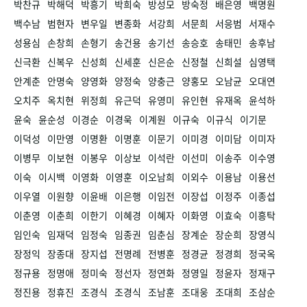
박찬규
박해덕
박흥기
박희숙
방성모
방숙정
배은영
백명원
백수남
범현자
변우일
변종화
서강희
서문희
서응범
서재수
성용심
손창희
손형기
송건용
송기선
송승호
송태민
송후남
신극환
신복우
신성희
신세훈
신은순
신정철
신희설
심영택
안계춘
안명숙
양영화
양정숙
양충근
양홍모
오남균
오대연
오치주
옥치현
위정희
유근덕
유영미
유인현
유재옥
윤석하
윤숙
윤순성
이경순
이경욱
이계원
이규숙
이규식
이기문
이덕성
이만영
이명환
이명훈
이문기
이미경
이미담
이미자
이병무
이보현
이봉우
이상보
이석란
이선미
이송주
이수영
이숙
이시백
이영화
이영훈
이오남희
이외수
이용남
이용선
이우열
이원향
이윤배
이은행
이임전
이장섭
이정주
이종섭
이춘영
이춘희
이한기
이혜경
이혜자
이화영
이효숙
이흥탁
임인숙
임재덕
임정숙
임종권
임춘심
장계순
장순희
장영식
장정익
장종대
장지섭
전명례
전병훈
정경균
정경희
정국옥
정규용
정명애
정미숙
정선자
정연화
정영일
정윤자
정재구
정진용
정휴진
조경식
조경식
조남훈
조대웅
조대희
조삼순