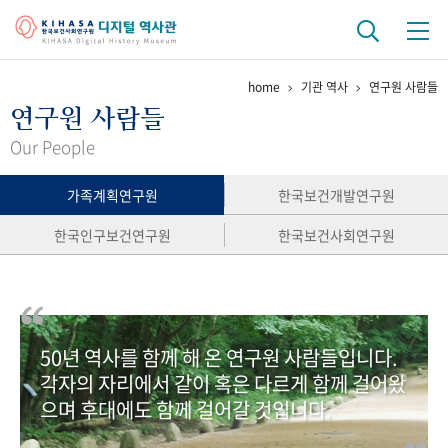
home
기관 역사
연구원 사람들
기관 역사
연구원 사람들
걸어온 길
기관 변천사
역대 기관장
연구원 사람들
Our People
연구 역사
가족계획연구원
한국보건개발연구원
정책과 연구
키워드로 보는 연구 역사
연구자들
한국인구보건연구원
한국보건사회연구원
간행물 변천사
기록물 아카이브
50년 역사를 함께 해 온 연구원 사람들입니다.
사진 아카이브
문서 기록물
행정박물
영상 기록물
각자의 자리에서 같이 혹은 다르게 함께 걸어왔
으며 후대에도 함께 걸어갈 것입니다.
+1
50
주년 기념