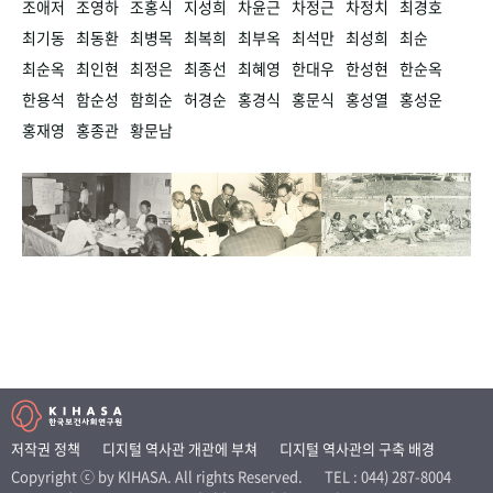
조애저
조영하
조홍식
지성희
차윤근
차정근
차정치
최경호
최기동
최동환
최병목
최복희
최부옥
최석만
최성희
최순
최순옥
최인현
최정은
최종선
최혜영
한대우
한성현
한순옥
한용석
함순성
함희순
허경순
홍경식
홍문식
홍성열
홍성운
홍재영
홍종관
황문남
저작권 정책
디지털 역사관 개관에 부쳐
디지털 역사관의 구축 배경
Copyright ⓒ by KIHASA. All rights Reserved.
TEL : 044) 287-8004