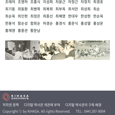
조애저
조영하
조홍식
지성희
차윤근
차정근
차정치
최경호
최기동
최동환
최병목
최복희
최부옥
최석만
최성희
최순
최순옥
최인현
최정은
최종선
최혜영
한대우
한성현
한순옥
한용석
함순성
함희순
허경순
홍경식
홍문식
홍성열
홍성운
홍재영
홍종관
황문남
저작권 정책
디지털 역사관 개관에 부쳐
디지털 역사관의 구축 배경
Copyright ⓒ by KIHASA. All rights Reserved.
TEL : 044) 287-8004