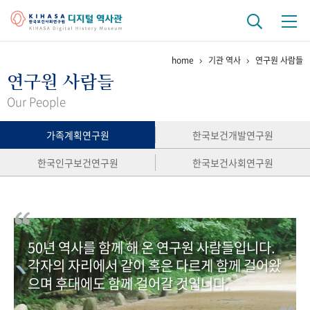
home
기관 역사
연구원 사람들
기관 역사
연구원 사람들
걸어온 길
기관 변천사
역대 기관장
연구원 사람들
Our People
연구 역사
가족계획연구원
한국보건개발연구원
정책과 연구
키워드로 보는 연구 역사
연구자들
한국인구보건연구원
한국보건사회연구원
간행물 변천사
기록물 아카이브
50년 역사를 함께 해 온 연구원 사람들입니다.
사진 아카이브
문서 기록물
행정박물
영상 기록물
각자의 자리에서 같이 혹은 다르게 함께 걸어왔
으며 후대에도 함께 걸어갈 것입니다.
+1
50
주년 기념