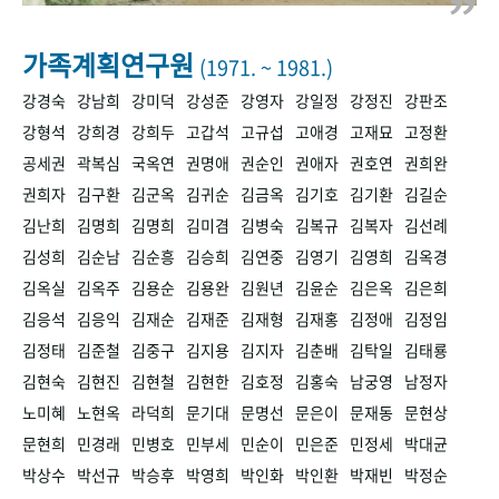
+1
성과 50선
숫자로 보는 50년
50
주년 광장
세계와 함께 한 KIHASA
가족계획연구원
(1971. ~ 1981.)
강경숙
강남희
강미덕
강성준
강영자
강일정
강정진
강판조
VR 역사관
강형석
강희경
강희두
고갑석
고규섭
고애경
고재묘
고정환
공세권
곽복심
국옥연
권명애
권순인
권애자
권호연
권희완
권희자
김구환
김군옥
김귀순
김금옥
김기호
김기환
김길순
김난희
김명희
김명희
김미겸
김병숙
김복규
김복자
김선례
김성희
김순남
김순흥
김승희
김연중
김영기
김영희
김옥경
김옥실
김옥주
김용순
김용완
김원년
김윤순
김은옥
김은희
김응석
김응익
김재순
김재준
김재형
김재홍
김정애
김정임
김정태
김준철
김중구
김지용
김지자
김춘배
김탁일
김태룡
김현숙
김현진
김현철
김현한
김호정
김홍숙
남궁영
남정자
노미혜
노현옥
라덕희
문기대
문명선
문은이
문재동
문현상
문현희
민경래
민병호
민부세
민순이
민은준
민정세
박대균
박상수
박선규
박승후
박영희
박인화
박인환
박재빈
박정순