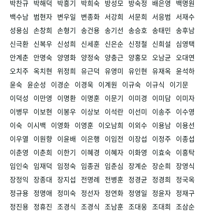
박찬규
박해덕
박흥기
박희숙
방성모
방숙정
배은영
백명원
백수남
범현자
변우일
변종화
서강희
서문희
서응범
서재수
성용심
손창희
손형기
송건용
송기선
송승호
송태민
송후남
신극환
신복우
신성희
신세훈
신은순
신정철
신희설
심영택
안계춘
안명숙
양영화
양정숙
양충근
양홍모
오남균
오대연
오치주
옥치현
위정희
유근덕
유영미
유인현
유재옥
윤석하
윤숙
윤순성
이경순
이경욱
이계원
이규숙
이규식
이기문
이덕성
이만영
이명환
이명훈
이문기
이미경
이미담
이미자
이병무
이보현
이봉우
이상보
이석란
이선미
이송주
이수영
이숙
이시백
이영화
이영훈
이오남희
이외수
이용남
이용선
이우열
이원향
이윤배
이은행
이임전
이장섭
이정주
이종섭
이춘영
이춘희
이한기
이혜경
이혜자
이화영
이효숙
이흥탁
임인숙
임재덕
임정숙
임종권
임춘심
장계순
장순희
장영식
장정익
장종대
장지섭
전명례
전병훈
정경균
정경희
정국옥
정규용
정명애
정미숙
정선자
정연화
정영일
정윤자
정재구
정진용
정휴진
조경식
조경식
조남훈
조대웅
조대희
조삼순