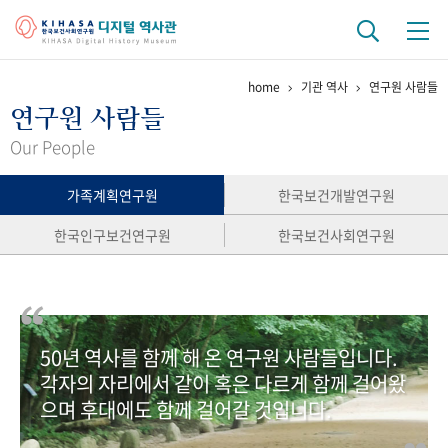
home
기관 역사
연구원 사람들
기관 역사
연구원 사람들
걸어온 길
기관 변천사
역대 기관장
연구원 사람들
Our People
연구 역사
가족계획연구원
한국보건개발연구원
정책과 연구
키워드로 보는 연구 역사
연구자들
한국인구보건연구원
한국보건사회연구원
간행물 변천사
기록물 아카이브
50년 역사를 함께 해 온 연구원 사람들입니다.
사진 아카이브
문서 기록물
행정박물
영상 기록물
각자의 자리에서 같이 혹은 다르게 함께 걸어왔
으며 후대에도 함께 걸어갈 것입니다.
+1
50
주년 기념