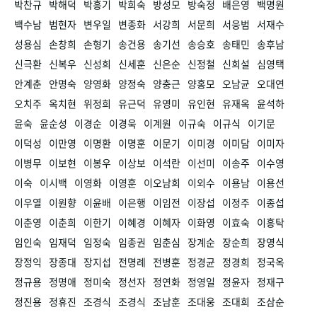
박찬규
박해덕
박흥기
박희숙
방성모
방숙정
배은영
백명원
백수남
범현자
변우일
변종화
서강희
서문희
서응범
서재수
성용심
손창희
손형기
송건용
송기선
송승호
송태민
송후남
신극환
신복우
신성희
신세훈
신은순
신정철
신희설
심영택
안계춘
안명숙
양영화
양정숙
양충근
양홍모
오남균
오대연
오치주
옥치현
위정희
유근덕
유영미
유인현
유재옥
윤석하
윤숙
윤순성
이경순
이경욱
이계원
이규숙
이규식
이기문
이덕성
이만영
이명환
이명훈
이문기
이미경
이미담
이미자
이병무
이보현
이봉우
이상보
이석란
이선미
이송주
이수영
이숙
이시백
이영화
이영훈
이오남희
이외수
이용남
이용선
이우열
이원향
이윤배
이은행
이임전
이장섭
이정주
이종섭
이춘영
이춘희
이한기
이혜경
이혜자
이화영
이효숙
이흥탁
임인숙
임재덕
임정숙
임종권
임춘심
장계순
장순희
장영식
장정익
장종대
장지섭
전명례
전병훈
정경균
정경희
정국옥
정규용
정명애
정미숙
정선자
정연화
정영일
정윤자
정재구
정진용
정휴진
조경식
조경식
조남훈
조대웅
조대희
조삼순