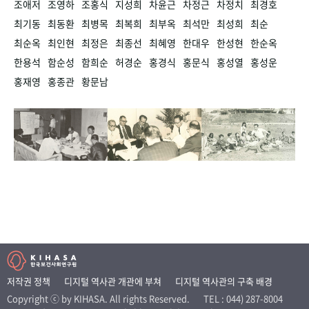
조애저
조영하
조홍식
지성희
차윤근
차정근
차정치
최경호
최기동
최동환
최병목
최복희
최부옥
최석만
최성희
최순
최순옥
최인현
최정은
최종선
최혜영
한대우
한성현
한순옥
한용석
함순성
함희순
허경순
홍경식
홍문식
홍성열
홍성운
홍재영
홍종관
황문남
저작권 정책
디지털 역사관 개관에 부쳐
디지털 역사관의 구축 배경
Copyright ⓒ by KIHASA. All rights Reserved.
TEL : 044) 287-8004