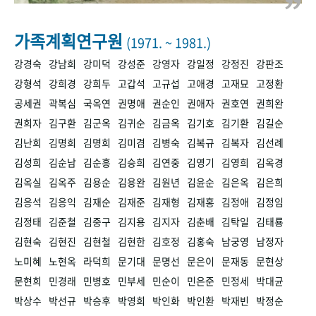
+1
성과 50선
숫자로 보는 50년
50
주년 광장
세계와 함께 한 KIHASA
가족계획연구원
(1971. ~ 1981.)
강경숙
강남희
강미덕
강성준
강영자
강일정
강정진
강판조
VR 역사관
강형석
강희경
강희두
고갑석
고규섭
고애경
고재묘
고정환
공세권
곽복심
국옥연
권명애
권순인
권애자
권호연
권희완
권희자
김구환
김군옥
김귀순
김금옥
김기호
김기환
김길순
김난희
김명희
김명희
김미겸
김병숙
김복규
김복자
김선례
김성희
김순남
김순흥
김승희
김연중
김영기
김영희
김옥경
김옥실
김옥주
김용순
김용완
김원년
김윤순
김은옥
김은희
김응석
김응익
김재순
김재준
김재형
김재홍
김정애
김정임
김정태
김준철
김중구
김지용
김지자
김춘배
김탁일
김태룡
김현숙
김현진
김현철
김현한
김호정
김홍숙
남궁영
남정자
노미혜
노현옥
라덕희
문기대
문명선
문은이
문재동
문현상
문현희
민경래
민병호
민부세
민순이
민은준
민정세
박대균
박상수
박선규
박승후
박영희
박인화
박인환
박재빈
박정순