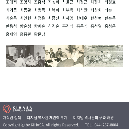
조애저
조영하
조홍식
지성희
차윤근
차정근
차정치
최경호
최기동
최동환
최병목
최복희
최부옥
최석만
최성희
최순
최순옥
최인현
최정은
최종선
최혜영
한대우
한성현
한순옥
한용석
함순성
함희순
허경순
홍경식
홍문식
홍성열
홍성운
홍재영
홍종관
황문남
저작권 정책
디지털 역사관 개관에 부쳐
디지털 역사관의 구축 배경
Copyright ⓒ by KIHASA. All rights Reserved.
TEL : 044) 287-8004