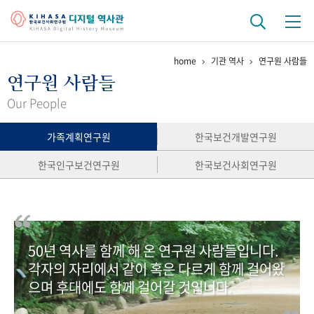
home
기관 역사
연구원 사람들
기관 역사
연구원 사람들
걸어온 길
기관 변천사
역대 기관장
연구원 사람들
Our People
연구 역사
가족계획연구원
한국보건개발연구원
정책과 연구
키워드로 보는 연구 역사
연구자들
한국인구보건연구원
한국보건사회연구원
간행물 변천사
기록물 아카이브
50년 역사를 함께 해 온 연구원 사람들입니다.
사진 아카이브
문서 기록물
행정박물
영상 기록물
각자의 자리에서 같이 혹은 다르게 함께 걸어왔
으며 후대에도 함께 걸어갈 것입니다.
+1
50
주년 기념