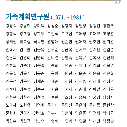
+1
성과 50선
숫자로 보는 50년
50
주년 광장
세계와 함께 한 KIHASA
가족계획연구원
(1971. ~ 1981.)
강경숙
강남희
강미덕
강성준
강영자
강일정
강정진
강판조
VR 역사관
강형석
강희경
강희두
고갑석
고규섭
고애경
고재묘
고정환
공세권
곽복심
국옥연
권명애
권순인
권애자
권호연
권희완
권희자
김구환
김군옥
김귀순
김금옥
김기호
김기환
김길순
김난희
김명희
김명희
김미겸
김병숙
김복규
김복자
김선례
김성희
김순남
김순흥
김승희
김연중
김영기
김영희
김옥경
김옥실
김옥주
김용순
김용완
김원년
김윤순
김은옥
김은희
김응석
김응익
김재순
김재준
김재형
김재홍
김정애
김정임
김정태
김준철
김중구
김지용
김지자
김춘배
김탁일
김태룡
김현숙
김현진
김현철
김현한
김호정
김홍숙
남궁영
남정자
노미혜
노현옥
라덕희
문기대
문명선
문은이
문재동
문현상
문현희
민경래
민병호
민부세
민순이
민은준
민정세
박대균
박상수
박선규
박승후
박영희
박인화
박인환
박재빈
박정순