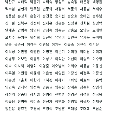
박찬규
박해덕
박흥기
박희숙
방성모
방숙정
배은영
백명원
백수남
범현자
변우일
변종화
서강희
서문희
서응범
서재수
성용심
손창희
손형기
송건용
송기선
송승호
송태민
송후남
신극환
신복우
신성희
신세훈
신은순
신정철
신희설
심영택
안계춘
안명숙
양영화
양정숙
양충근
양홍모
오남균
오대연
오치주
옥치현
위정희
유근덕
유영미
유인현
유재옥
윤석하
윤숙
윤순성
이경순
이경욱
이계원
이규숙
이규식
이기문
이덕성
이만영
이명환
이명훈
이문기
이미경
이미담
이미자
이병무
이보현
이봉우
이상보
이석란
이선미
이송주
이수영
이숙
이시백
이영화
이영훈
이오남희
이외수
이용남
이용선
이우열
이원향
이윤배
이은행
이임전
이장섭
이정주
이종섭
이춘영
이춘희
이한기
이혜경
이혜자
이화영
이효숙
이흥탁
임인숙
임재덕
임정숙
임종권
임춘심
장계순
장순희
장영식
장정익
장종대
장지섭
전명례
전병훈
정경균
정경희
정국옥
정규용
정명애
정미숙
정선자
정연화
정영일
정윤자
정재구
정진용
정휴진
조경식
조경식
조남훈
조대웅
조대희
조삼순