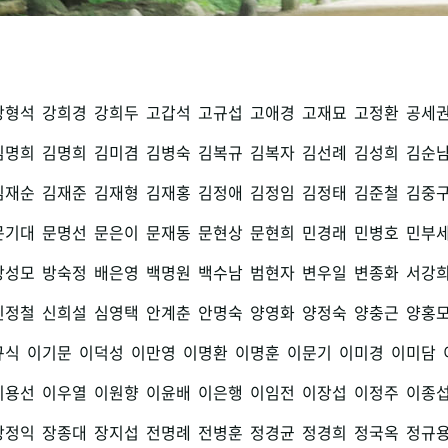
강형석
강희경
강희두
고갑석
고규섭
고애경
고재묘
고정환
공세
김명희
김명희
김미겸
김병숙
김복규
김복자
김선례
김성희
김순
김재순
김재준
김재형
김재홍
김정애
김정임
김정태
김준철
김중
문기대
문명선
문은이
문재동
문현상
문현희
민경래
민병호
민부
방성모
방숙정
배은영
백명원
백수남
범현자
변우일
변종화
서강
신정철
신희설
심영택
안계춘
안명숙
양영화
양정숙
양충근
양홍
규식
이기문
이덕성
이만영
이명환
이명훈
이문기
이미경
이미담
이용선
이우열
이원향
이윤배
이은행
이임전
이장섭
이정주
이종
장정익
장종대
장지섭
전명례
전병훈
정경균
정경희
정국옥
정규