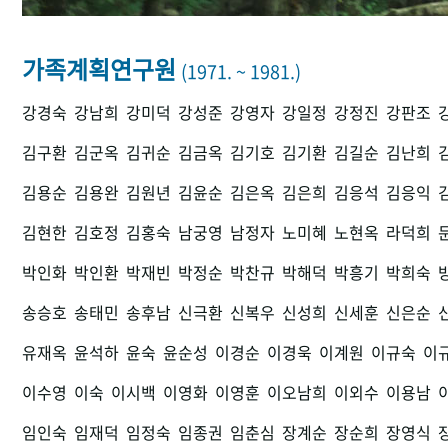
가족계획연구원
(1971. ~ 1981.)
강경숙
강남희
강미덕
강성준
강영자
강일정
강정진
강판조
김구환
김군옥
김귀순
김금옥
김기호
김기환
김길순
김난희
김용순
김용완
김원년
김윤순
김은옥
김은희
김응석
김응익
김현한
김호정
김홍숙
남궁영
남정자
노미혜
노현옥
라덕희
박인화
박인환
박재빈
박정순
박찬규
박해덕
박흥기
박희숙
송승호
송태민
송후남
신극환
신복우
신성희
신세훈
신은순
유재옥
윤석하
윤숙
윤순성
이경순
이경욱
이계원
이규숙
이
이수영
이숙
이시백
이영화
이영훈
이오남희
이외수
이용남
임인숙
임재덕
임정숙
임종권
임춘심
장계순
장순희
장영식