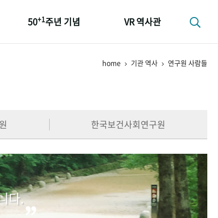
+1
50
주년 기념
VR 역사관
성과 50선
home
기관 역사
연구원 사람들
숫자로 보는 50년
+1
50
주년 광장
세계와 함께 한 KIHASA
원
한국보건사회연구원
니다.