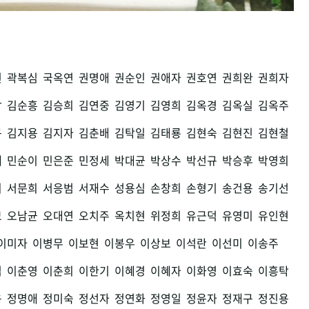
권
곽복심
국옥연
권명애
권순인
권애자
권호연
권희완
권희자
남
김순흥
김승희
김연중
김영기
김영희
김옥경
김옥실
김옥주
구
김지용
김지자
김춘배
김탁일
김태룡
김현숙
김현진
김현철
세
민순이
민은준
민정세
박대균
박상수
박선규
박승후
박영희
희
서문희
서응범
서재수
성용심
손창희
손형기
송건용
송기선
모
오남균
오대연
오치주
옥치현
위정희
유근덕
유영미
유인현
이미자
이병무
이보현
이봉우
이상보
이석란
이선미
이송주
섭
이춘영
이춘희
이한기
이혜경
이혜자
이화영
이효숙
이흥탁
용
정명애
정미숙
정선자
정연화
정영일
정윤자
정재구
정진용