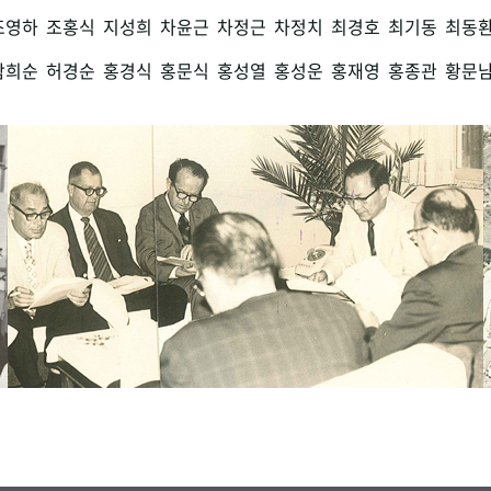
조영하
조홍식
지성희
차윤근
차정근
차정치
최경호
최기동
최동
함희순
허경순
홍경식
홍문식
홍성열
홍성운
홍재영
홍종관
황문