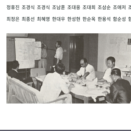
정휴진
조경식
조경식
조남훈
조대웅
조대희
조삼순
조애저
최정은
최종선
최혜영
한대우
한성현
한순옥
한용석
함순성