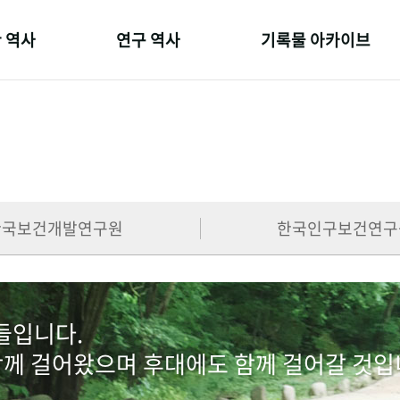
 역사
연구 역사
기록물 아카이브
온 길
정책과 연구
사진 아카이브
 변천사
키워드로 보는 연구 역사
문서 기록물
 기관장
연구자들
행정박물
 사람들
간행물 변천사
영상 기록물
한국보건개발연구원
한국인구보건연구
람들입니다.
함께 걸어왔으며 후대에도 함께 걸어갈 것입