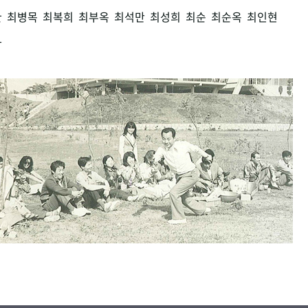
환
최병목
최복희
최부옥
최석만
최성희
최순
최순옥
최인현
남