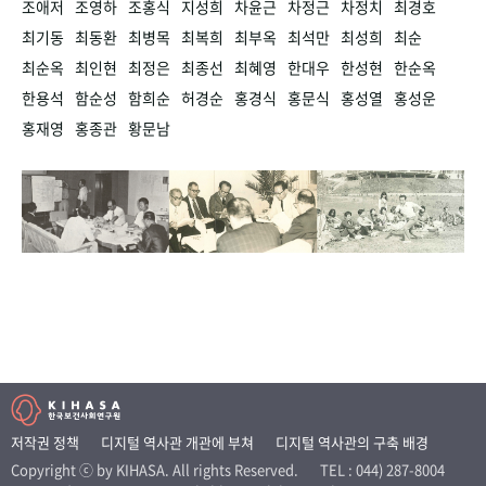
조애저
조영하
조홍식
지성희
차윤근
차정근
차정치
최경호
최기동
최동환
최병목
최복희
최부옥
최석만
최성희
최순
최순옥
최인현
최정은
최종선
최혜영
한대우
한성현
한순옥
한용석
함순성
함희순
허경순
홍경식
홍문식
홍성열
홍성운
홍재영
홍종관
황문남
저작권 정책
디지털 역사관 개관에 부쳐
디지털 역사관의 구축 배경
Copyright ⓒ by KIHASA. All rights Reserved.
TEL : 044) 287-8004