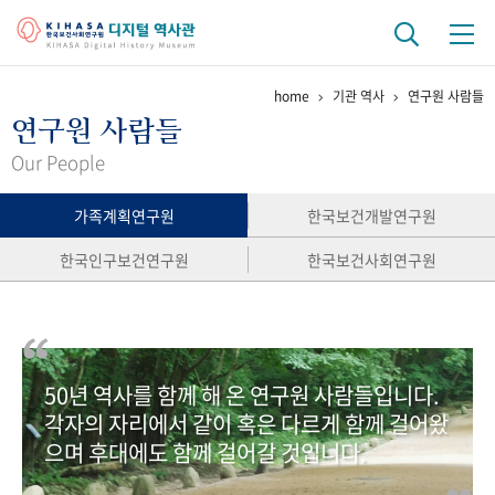
home
기관 역사
연구원 사람들
기관 역사
연구원 사람들
걸어온 길
기관 변천사
역대 기관장
연구원 사람들
Our People
연구 역사
가족계획연구원
한국보건개발연구원
정책과 연구
키워드로 보는 연구 역사
연구자들
한국인구보건연구원
한국보건사회연구원
간행물 변천사
기록물 아카이브
50년 역사를 함께 해 온 연구원 사람들입니다.
사진 아카이브
문서 기록물
행정박물
영상 기록물
각자의 자리에서 같이 혹은 다르게 함께 걸어왔
으며 후대에도 함께 걸어갈 것입니다.
+1
50
주년 기념