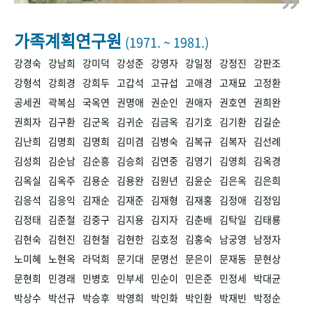
+1
성과 50선
숫자로 보는 50년
50
주년 광장
세계와 함께 한 KIHASA
가족계획연구원
(1971. ~ 1981.)
강경숙
강남희
강미덕
강성준
강영자
강일정
강정진
강판조
VR 역사관
강형석
강희경
강희두
고갑석
고규섭
고애경
고재묘
고정환
공세권
곽복심
국옥연
권명애
권순인
권애자
권호연
권희완
권희자
김구환
김군옥
김귀순
김금옥
김기호
김기환
김길순
김난희
김명희
김명희
김미겸
김병숙
김복규
김복자
김선례
김성희
김순남
김순흥
김승희
김연중
김영기
김영희
김옥경
김옥실
김옥주
김용순
김용완
김원년
김윤순
김은옥
김은희
김응석
김응익
김재순
김재준
김재형
김재홍
김정애
김정임
김정태
김준철
김중구
김지용
김지자
김춘배
김탁일
김태룡
김현숙
김현진
김현철
김현한
김호정
김홍숙
남궁영
남정자
노미혜
노현옥
라덕희
문기대
문명선
문은이
문재동
문현상
문현희
민경래
민병호
민부세
민순이
민은준
민정세
박대균
박상수
박선규
박승후
박영희
박인화
박인환
박재빈
박정순