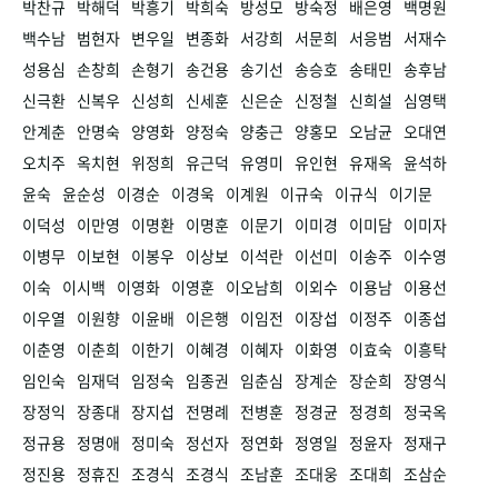
박찬규
박해덕
박흥기
박희숙
방성모
방숙정
배은영
백명원
백수남
범현자
변우일
변종화
서강희
서문희
서응범
서재수
성용심
손창희
손형기
송건용
송기선
송승호
송태민
송후남
신극환
신복우
신성희
신세훈
신은순
신정철
신희설
심영택
안계춘
안명숙
양영화
양정숙
양충근
양홍모
오남균
오대연
오치주
옥치현
위정희
유근덕
유영미
유인현
유재옥
윤석하
윤숙
윤순성
이경순
이경욱
이계원
이규숙
이규식
이기문
이덕성
이만영
이명환
이명훈
이문기
이미경
이미담
이미자
이병무
이보현
이봉우
이상보
이석란
이선미
이송주
이수영
이숙
이시백
이영화
이영훈
이오남희
이외수
이용남
이용선
이우열
이원향
이윤배
이은행
이임전
이장섭
이정주
이종섭
이춘영
이춘희
이한기
이혜경
이혜자
이화영
이효숙
이흥탁
임인숙
임재덕
임정숙
임종권
임춘심
장계순
장순희
장영식
장정익
장종대
장지섭
전명례
전병훈
정경균
정경희
정국옥
정규용
정명애
정미숙
정선자
정연화
정영일
정윤자
정재구
정진용
정휴진
조경식
조경식
조남훈
조대웅
조대희
조삼순