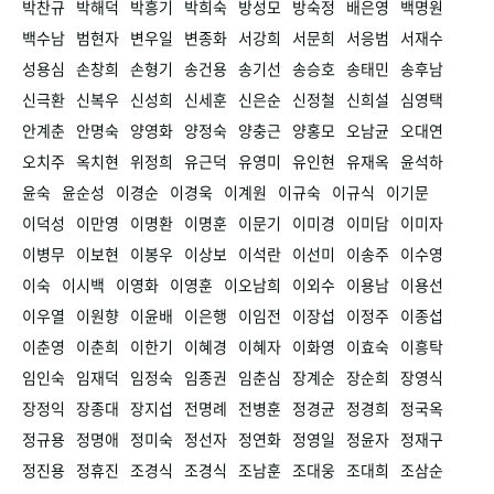
박찬규
박해덕
박흥기
박희숙
방성모
방숙정
배은영
백명원
백수남
범현자
변우일
변종화
서강희
서문희
서응범
서재수
성용심
손창희
손형기
송건용
송기선
송승호
송태민
송후남
신극환
신복우
신성희
신세훈
신은순
신정철
신희설
심영택
안계춘
안명숙
양영화
양정숙
양충근
양홍모
오남균
오대연
오치주
옥치현
위정희
유근덕
유영미
유인현
유재옥
윤석하
윤숙
윤순성
이경순
이경욱
이계원
이규숙
이규식
이기문
이덕성
이만영
이명환
이명훈
이문기
이미경
이미담
이미자
이병무
이보현
이봉우
이상보
이석란
이선미
이송주
이수영
이숙
이시백
이영화
이영훈
이오남희
이외수
이용남
이용선
이우열
이원향
이윤배
이은행
이임전
이장섭
이정주
이종섭
이춘영
이춘희
이한기
이혜경
이혜자
이화영
이효숙
이흥탁
임인숙
임재덕
임정숙
임종권
임춘심
장계순
장순희
장영식
장정익
장종대
장지섭
전명례
전병훈
정경균
정경희
정국옥
정규용
정명애
정미숙
정선자
정연화
정영일
정윤자
정재구
정진용
정휴진
조경식
조경식
조남훈
조대웅
조대희
조삼순