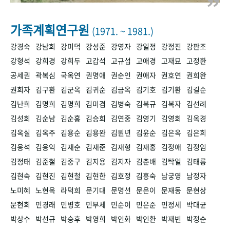
+1
성과 50선
숫자로 보는 50년
50
주년 광장
세계와 함께 한 KIHASA
가족계획연구원
(1971. ~ 1981.)
강경숙
강남희
강미덕
강성준
강영자
강일정
강정진
강판조
VR 역사관
강형석
강희경
강희두
고갑석
고규섭
고애경
고재묘
고정환
공세권
곽복심
국옥연
권명애
권순인
권애자
권호연
권희완
권희자
김구환
김군옥
김귀순
김금옥
김기호
김기환
김길순
김난희
김명희
김명희
김미겸
김병숙
김복규
김복자
김선례
김성희
김순남
김순흥
김승희
김연중
김영기
김영희
김옥경
김옥실
김옥주
김용순
김용완
김원년
김윤순
김은옥
김은희
김응석
김응익
김재순
김재준
김재형
김재홍
김정애
김정임
김정태
김준철
김중구
김지용
김지자
김춘배
김탁일
김태룡
김현숙
김현진
김현철
김현한
김호정
김홍숙
남궁영
남정자
노미혜
노현옥
라덕희
문기대
문명선
문은이
문재동
문현상
문현희
민경래
민병호
민부세
민순이
민은준
민정세
박대균
박상수
박선규
박승후
박영희
박인화
박인환
박재빈
박정순