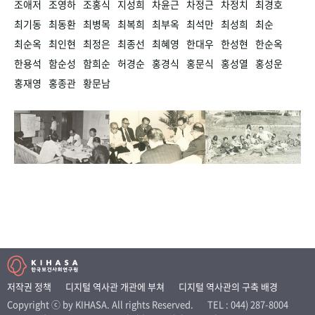
조애저
조영하
조홍식
지성희
차윤근
차정근
차정치
최경호
최기동
최동환
최병목
최복희
최부옥
최석만
최성희
최순
최순옥
최인현
최정은
최종선
최혜영
한대우
한성현
한순옥
한용석
함순성
함희순
허경순
홍경식
홍문식
홍성열
홍성운
홍재영
홍종관
황문남
저작권 정책
디지털 역사관 개관에 부쳐
디지털 역사관의 구축 배경
Copyright ⓒ by KIHASA. All rights Reserved.
TEL : 044) 287-8004