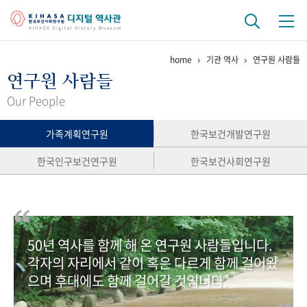
home
기관 역사
연구원 사람들
기관 역사
연구원 사람들
걸어온 길
기관 변천사
역대 기관장
연구원 사람들
Our People
연구 역사
가족계획연구원
한국보건개발연구원
정책과 연구
키워드로 보는 연구 역사
연구자들
한국인구보건연구원
한국보건사회연구원
간행물 변천사
기록물 아카이브
50년 역사를 함께 해 온 연구원 사람들입니다.
사진 아카이브
문서 기록물
행정박물
영상 기록물
각자의 자리에서 같이 혹은 다르게 함께 걸어왔
으며 후대에도 함께 걸어갈 것입니다.
+1
50
주년 기념