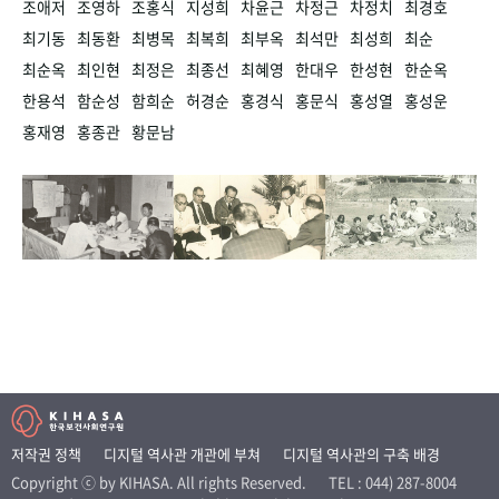
조애저
조영하
조홍식
지성희
차윤근
차정근
차정치
최경호
최기동
최동환
최병목
최복희
최부옥
최석만
최성희
최순
최순옥
최인현
최정은
최종선
최혜영
한대우
한성현
한순옥
한용석
함순성
함희순
허경순
홍경식
홍문식
홍성열
홍성운
홍재영
홍종관
황문남
저작권 정책
디지털 역사관 개관에 부쳐
디지털 역사관의 구축 배경
Copyright ⓒ by KIHASA. All rights Reserved.
TEL : 044) 287-8004