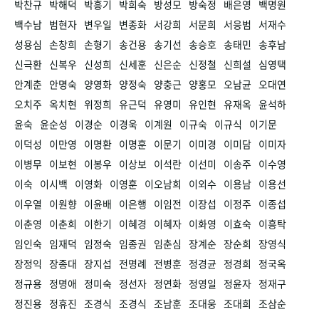
박찬규
박해덕
박흥기
박희숙
방성모
방숙정
배은영
백명원
백수남
범현자
변우일
변종화
서강희
서문희
서응범
서재수
성용심
손창희
손형기
송건용
송기선
송승호
송태민
송후남
신극환
신복우
신성희
신세훈
신은순
신정철
신희설
심영택
안계춘
안명숙
양영화
양정숙
양충근
양홍모
오남균
오대연
오치주
옥치현
위정희
유근덕
유영미
유인현
유재옥
윤석하
윤숙
윤순성
이경순
이경욱
이계원
이규숙
이규식
이기문
이덕성
이만영
이명환
이명훈
이문기
이미경
이미담
이미자
이병무
이보현
이봉우
이상보
이석란
이선미
이송주
이수영
이숙
이시백
이영화
이영훈
이오남희
이외수
이용남
이용선
이우열
이원향
이윤배
이은행
이임전
이장섭
이정주
이종섭
이춘영
이춘희
이한기
이혜경
이혜자
이화영
이효숙
이흥탁
임인숙
임재덕
임정숙
임종권
임춘심
장계순
장순희
장영식
장정익
장종대
장지섭
전명례
전병훈
정경균
정경희
정국옥
정규용
정명애
정미숙
정선자
정연화
정영일
정윤자
정재구
정진용
정휴진
조경식
조경식
조남훈
조대웅
조대희
조삼순