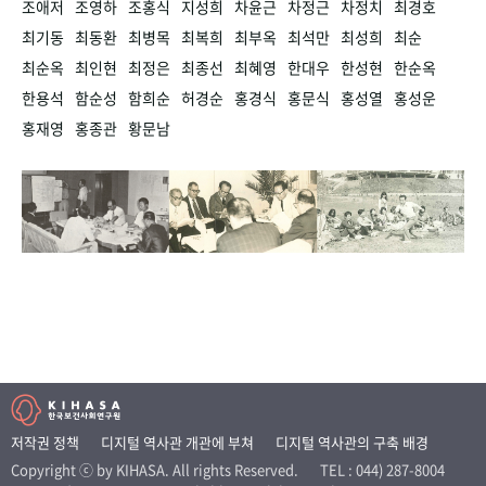
조애저
조영하
조홍식
지성희
차윤근
차정근
차정치
최경호
최기동
최동환
최병목
최복희
최부옥
최석만
최성희
최순
최순옥
최인현
최정은
최종선
최혜영
한대우
한성현
한순옥
한용석
함순성
함희순
허경순
홍경식
홍문식
홍성열
홍성운
홍재영
홍종관
황문남
저작권 정책
디지털 역사관 개관에 부쳐
디지털 역사관의 구축 배경
Copyright ⓒ by KIHASA. All rights Reserved.
TEL : 044) 287-8004