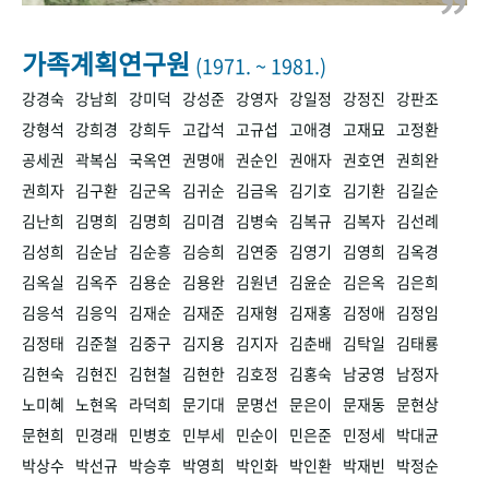
+1
성과 50선
숫자로 보는 50년
50
주년 광장
세계와 함께 한 KIHASA
가족계획연구원
(1971. ~ 1981.)
강경숙
강남희
강미덕
강성준
강영자
강일정
강정진
강판조
VR 역사관
강형석
강희경
강희두
고갑석
고규섭
고애경
고재묘
고정환
공세권
곽복심
국옥연
권명애
권순인
권애자
권호연
권희완
권희자
김구환
김군옥
김귀순
김금옥
김기호
김기환
김길순
김난희
김명희
김명희
김미겸
김병숙
김복규
김복자
김선례
김성희
김순남
김순흥
김승희
김연중
김영기
김영희
김옥경
김옥실
김옥주
김용순
김용완
김원년
김윤순
김은옥
김은희
김응석
김응익
김재순
김재준
김재형
김재홍
김정애
김정임
김정태
김준철
김중구
김지용
김지자
김춘배
김탁일
김태룡
김현숙
김현진
김현철
김현한
김호정
김홍숙
남궁영
남정자
노미혜
노현옥
라덕희
문기대
문명선
문은이
문재동
문현상
문현희
민경래
민병호
민부세
민순이
민은준
민정세
박대균
박상수
박선규
박승후
박영희
박인화
박인환
박재빈
박정순