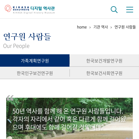
home
기관 역사
연구원 사람들
기관 역사
연구원 사람들
걸어온 길
기관 변천사
역대 기관장
연구원 사람들
Our People
연구 역사
가족계획연구원
한국보건개발연구원
정책과 연구
키워드로 보는 연구 역사
연구자들
한국인구보건연구원
한국보건사회연구원
간행물 변천사
기록물 아카이브
50년 역사를 함께 해 온 연구원 사람들입니다.
사진 아카이브
문서 기록물
행정박물
영상 기록물
각자의 자리에서 같이 혹은 다르게 함께 걸어왔
으며 후대에도 함께 걸어갈 것입니다.
+1
50
주년 기념