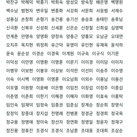
박찬규
박해덕
박흥기
박희숙
방성모
방숙정
배은영
백명원
백수남
범현자
변우일
변종화
서강희
서문희
서응범
서재수
성용심
손창희
손형기
송건용
송기선
송승호
송태민
송후남
신극환
신복우
신성희
신세훈
신은순
신정철
신희설
심영택
안계춘
안명숙
양영화
양정숙
양충근
양홍모
오남균
오대연
오치주
옥치현
위정희
유근덕
유영미
유인현
유재옥
윤석하
윤숙
윤순성
이경순
이경욱
이계원
이규숙
이규식
이기문
이덕성
이만영
이명환
이명훈
이문기
이미경
이미담
이미자
이병무
이보현
이봉우
이상보
이석란
이선미
이송주
이수영
이숙
이시백
이영화
이영훈
이오남희
이외수
이용남
이용선
이우열
이원향
이윤배
이은행
이임전
이장섭
이정주
이종섭
이춘영
이춘희
이한기
이혜경
이혜자
이화영
이효숙
이흥탁
임인숙
임재덕
임정숙
임종권
임춘심
장계순
장순희
장영식
장정익
장종대
장지섭
전명례
전병훈
정경균
정경희
정국옥
정규용
정명애
정미숙
정선자
정연화
정영일
정윤자
정재구
정진용
정휴진
조경식
조경식
조남훈
조대웅
조대희
조삼순