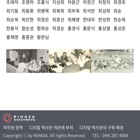
조애저
조영하
조홍식
지성희
차윤근
차정근
차정치
최경호
최기동
최동환
최병목
최복희
최부옥
최석만
최성희
최순
최순옥
최인현
최정은
최종선
최혜영
한대우
한성현
한순옥
한용석
함순성
함희순
허경순
홍경식
홍문식
홍성열
홍성운
홍재영
홍종관
황문남
저작권 정책
디지털 역사관 개관에 부쳐
디지털 역사관의 구축 배경
Copyright ⓒ by KIHASA. All rights Reserved.
TEL : 044) 287-8004