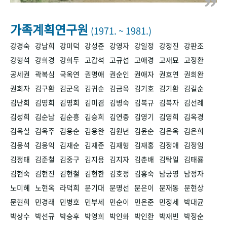
+1
성과 50선
숫자로 보는 50년
50
주년 광장
세계와 함께 한 KIHASA
가족계획연구원
(1971. ~ 1981.)
강경숙
강남희
강미덕
강성준
강영자
강일정
강정진
강판조
VR 역사관
강형석
강희경
강희두
고갑석
고규섭
고애경
고재묘
고정환
공세권
곽복심
국옥연
권명애
권순인
권애자
권호연
권희완
권희자
김구환
김군옥
김귀순
김금옥
김기호
김기환
김길순
김난희
김명희
김명희
김미겸
김병숙
김복규
김복자
김선례
김성희
김순남
김순흥
김승희
김연중
김영기
김영희
김옥경
김옥실
김옥주
김용순
김용완
김원년
김윤순
김은옥
김은희
김응석
김응익
김재순
김재준
김재형
김재홍
김정애
김정임
김정태
김준철
김중구
김지용
김지자
김춘배
김탁일
김태룡
김현숙
김현진
김현철
김현한
김호정
김홍숙
남궁영
남정자
노미혜
노현옥
라덕희
문기대
문명선
문은이
문재동
문현상
문현희
민경래
민병호
민부세
민순이
민은준
민정세
박대균
박상수
박선규
박승후
박영희
박인화
박인환
박재빈
박정순