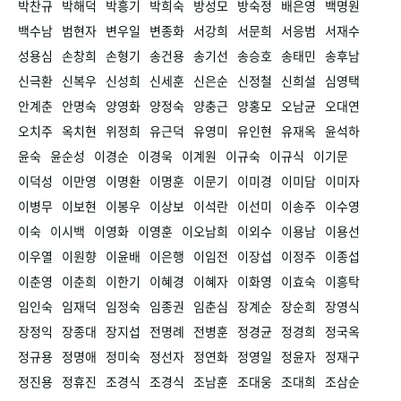
박찬규
박해덕
박흥기
박희숙
방성모
방숙정
배은영
백명원
백수남
범현자
변우일
변종화
서강희
서문희
서응범
서재수
성용심
손창희
손형기
송건용
송기선
송승호
송태민
송후남
신극환
신복우
신성희
신세훈
신은순
신정철
신희설
심영택
안계춘
안명숙
양영화
양정숙
양충근
양홍모
오남균
오대연
오치주
옥치현
위정희
유근덕
유영미
유인현
유재옥
윤석하
윤숙
윤순성
이경순
이경욱
이계원
이규숙
이규식
이기문
이덕성
이만영
이명환
이명훈
이문기
이미경
이미담
이미자
이병무
이보현
이봉우
이상보
이석란
이선미
이송주
이수영
이숙
이시백
이영화
이영훈
이오남희
이외수
이용남
이용선
이우열
이원향
이윤배
이은행
이임전
이장섭
이정주
이종섭
이춘영
이춘희
이한기
이혜경
이혜자
이화영
이효숙
이흥탁
임인숙
임재덕
임정숙
임종권
임춘심
장계순
장순희
장영식
장정익
장종대
장지섭
전명례
전병훈
정경균
정경희
정국옥
정규용
정명애
정미숙
정선자
정연화
정영일
정윤자
정재구
정진용
정휴진
조경식
조경식
조남훈
조대웅
조대희
조삼순