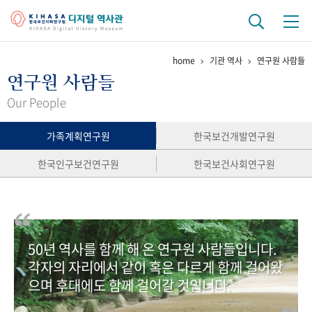
home
기관 역사
연구원 사람들
기관 역사
연구원 사람들
걸어온 길
기관 변천사
역대 기관장
연구원 사람들
Our People
연구 역사
가족계획연구원
한국보건개발연구원
정책과 연구
키워드로 보는 연구 역사
연구자들
한국인구보건연구원
한국보건사회연구원
간행물 변천사
기록물 아카이브
50년 역사를 함께 해 온 연구원 사람들입니다.
사진 아카이브
문서 기록물
행정박물
영상 기록물
각자의 자리에서 같이 혹은 다르게 함께 걸어왔
으며 후대에도 함께 걸어갈 것입니다.
+1
50
주년 기념