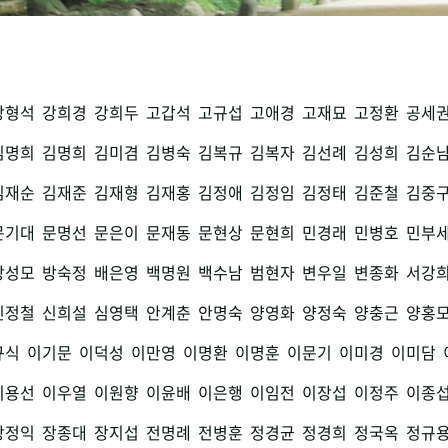
강형석
강희경
강희두
고갑석
고규섭
고애경
고재묘
고정환
공세
김명희
김명희
김미겸
김병숙
김복규
김복자
김선례
김성희
김순
김재순
김재준
김재형
김재홍
김정애
김정임
김정태
김준철
김중
문기대
문명선
문은이
문재동
문현상
문현희
민경래
민병호
민부
방성모
방숙정
배은영
백명원
백수남
범현자
변우일
변종화
서강
신정철
신희설
심영택
안계춘
안명숙
양영화
양정숙
양충근
양홍
규식
이기문
이덕성
이만영
이명환
이명훈
이문기
이미경
이미담
이용선
이우열
이원향
이윤배
이은행
이임전
이장섭
이정주
이종
장정익
장종대
장지섭
전명례
전병훈
정경균
정경희
정국옥
정규