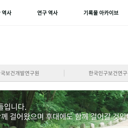
 역사
연구 역사
기록물 아카이브
온 길
정책과 연구
사진 아카이브
 변천사
키워드로 보는 연구 역사
문서 기록물
 기관장
연구자들
행정박물
 사람들
간행물 변천사
영상 기록물
한국보건개발연구원
한국인구보건연구
람들입니다.
함께 걸어왔으며 후대에도 함께 걸어갈 것입