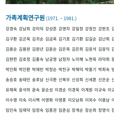
가족계획연구원
(1971. ~ 1981.)
강경숙
강남희
강미덕
강성준
강영자
강일정
강정진
강판조
김구환
김군옥
김귀순
김금옥
김기호
김기환
김길순
김난희
김용순
김용완
김원년
김윤순
김은옥
김은희
김응석
김응익
김현한
김호정
김홍숙
남궁영
남정자
노미혜
노현옥
라덕희
박인화
박인환
박재빈
박정순
박찬규
박해덕
박흥기
박희숙
송승호
송태민
송후남
신극환
신복우
신성희
신세훈
신은순
유재옥
윤석하
윤숙
윤순성
이경순
이경욱
이계원
이규숙
이
이수영
이숙
이시백
이영화
이영훈
이오남희
이외수
이용남
임인숙
임재덕
임정숙
임종권
임춘심
장계순
장순희
장영식