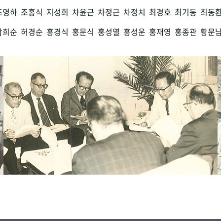
조영하
조홍식
지성희
차윤근
차정근
차정치
최경호
최기동
최동
함희순
허경순
홍경식
홍문식
홍성열
홍성운
홍재영
홍종관
황문