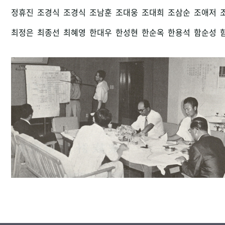
정휴진
조경식
조경식
조남훈
조대웅
조대희
조삼순
조애저
최정은
최종선
최혜영
한대우
한성현
한순옥
한용석
함순성