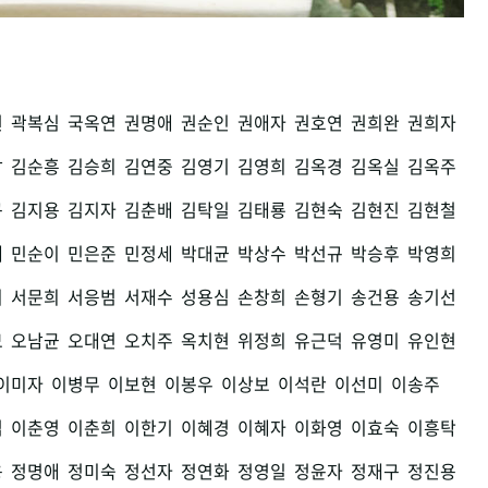
권
곽복심
국옥연
권명애
권순인
권애자
권호연
권희완
권희자
남
김순흥
김승희
김연중
김영기
김영희
김옥경
김옥실
김옥주
구
김지용
김지자
김춘배
김탁일
김태룡
김현숙
김현진
김현철
세
민순이
민은준
민정세
박대균
박상수
박선규
박승후
박영희
희
서문희
서응범
서재수
성용심
손창희
손형기
송건용
송기선
모
오남균
오대연
오치주
옥치현
위정희
유근덕
유영미
유인현
이미자
이병무
이보현
이봉우
이상보
이석란
이선미
이송주
섭
이춘영
이춘희
이한기
이혜경
이혜자
이화영
이효숙
이흥탁
용
정명애
정미숙
정선자
정연화
정영일
정윤자
정재구
정진용