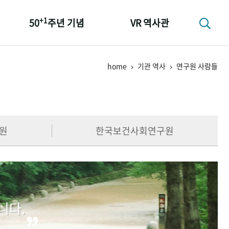
+1
50
주년 기념
VR 역사관
성과 50선
home
기관 역사
연구원 사람들
숫자로 보는 50년
+1
50
주년 광장
세계와 함께 한 KIHASA
원
한국보건사회연구원
니다.