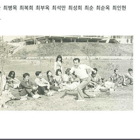
환
최병목
최복희
최부옥
최석만
최성희
최순
최순옥
최인현
남