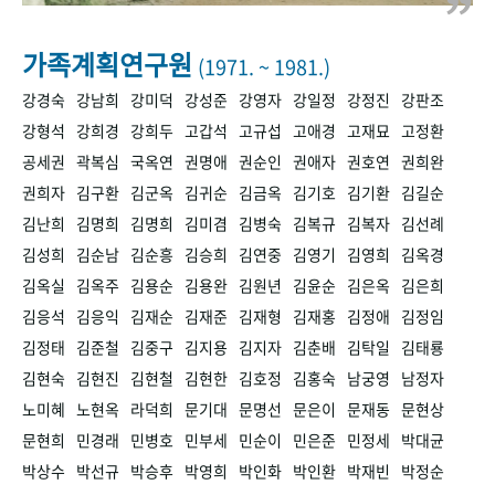
+1
성과 50선
숫자로 보는 50년
50
주년 광장
세계와 함께 한 KIHASA
가족계획연구원
(1971. ~ 1981.)
강경숙
강남희
강미덕
강성준
강영자
강일정
강정진
강판조
VR 역사관
강형석
강희경
강희두
고갑석
고규섭
고애경
고재묘
고정환
공세권
곽복심
국옥연
권명애
권순인
권애자
권호연
권희완
권희자
김구환
김군옥
김귀순
김금옥
김기호
김기환
김길순
김난희
김명희
김명희
김미겸
김병숙
김복규
김복자
김선례
김성희
김순남
김순흥
김승희
김연중
김영기
김영희
김옥경
김옥실
김옥주
김용순
김용완
김원년
김윤순
김은옥
김은희
김응석
김응익
김재순
김재준
김재형
김재홍
김정애
김정임
김정태
김준철
김중구
김지용
김지자
김춘배
김탁일
김태룡
김현숙
김현진
김현철
김현한
김호정
김홍숙
남궁영
남정자
노미혜
노현옥
라덕희
문기대
문명선
문은이
문재동
문현상
문현희
민경래
민병호
민부세
민순이
민은준
민정세
박대균
박상수
박선규
박승후
박영희
박인화
박인환
박재빈
박정순