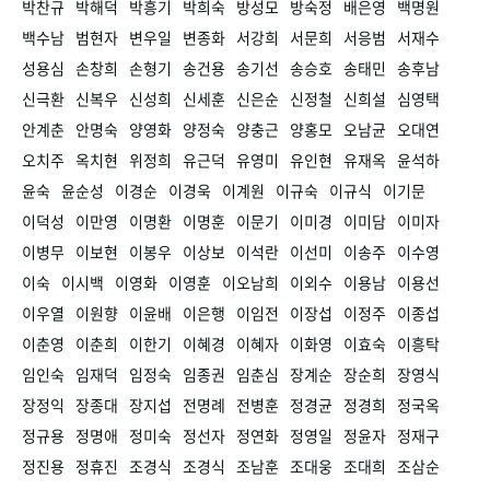
박찬규
박해덕
박흥기
박희숙
방성모
방숙정
배은영
백명원
백수남
범현자
변우일
변종화
서강희
서문희
서응범
서재수
성용심
손창희
손형기
송건용
송기선
송승호
송태민
송후남
신극환
신복우
신성희
신세훈
신은순
신정철
신희설
심영택
안계춘
안명숙
양영화
양정숙
양충근
양홍모
오남균
오대연
오치주
옥치현
위정희
유근덕
유영미
유인현
유재옥
윤석하
윤숙
윤순성
이경순
이경욱
이계원
이규숙
이규식
이기문
이덕성
이만영
이명환
이명훈
이문기
이미경
이미담
이미자
이병무
이보현
이봉우
이상보
이석란
이선미
이송주
이수영
이숙
이시백
이영화
이영훈
이오남희
이외수
이용남
이용선
이우열
이원향
이윤배
이은행
이임전
이장섭
이정주
이종섭
이춘영
이춘희
이한기
이혜경
이혜자
이화영
이효숙
이흥탁
임인숙
임재덕
임정숙
임종권
임춘심
장계순
장순희
장영식
장정익
장종대
장지섭
전명례
전병훈
정경균
정경희
정국옥
정규용
정명애
정미숙
정선자
정연화
정영일
정윤자
정재구
정진용
정휴진
조경식
조경식
조남훈
조대웅
조대희
조삼순