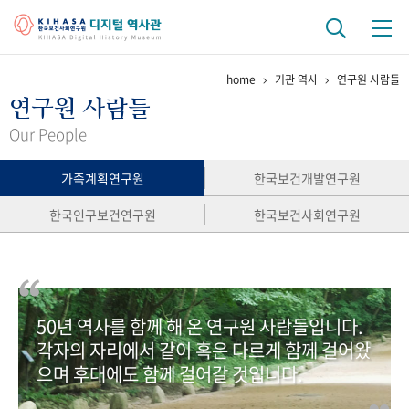
home
기관 역사
연구원 사람들
기관 역사
연구원 사람들
걸어온 길
기관 변천사
역대 기관장
연구원 사람들
Our People
연구 역사
가족계획연구원
한국보건개발연구원
정책과 연구
키워드로 보는 연구 역사
연구자들
한국인구보건연구원
한국보건사회연구원
간행물 변천사
기록물 아카이브
50년 역사를 함께 해 온 연구원 사람들입니다.
사진 아카이브
문서 기록물
행정박물
영상 기록물
각자의 자리에서 같이 혹은 다르게 함께 걸어왔
으며 후대에도 함께 걸어갈 것입니다.
+1
50
주년 기념