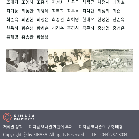
조애저
조영하
조홍식
지성희
차윤근
차정근
차정치
최경호
최기동
최동환
최병목
최복희
최부옥
최석만
최성희
최순
최순옥
최인현
최정은
최종선
최혜영
한대우
한성현
한순옥
한용석
함순성
함희순
허경순
홍경식
홍문식
홍성열
홍성운
홍재영
홍종관
황문남
저작권 정책
디지털 역사관 개관에 부쳐
디지털 역사관의 구축 배경
Copyright ⓒ by KIHASA. All rights Reserved.
TEL : 044) 287-8004