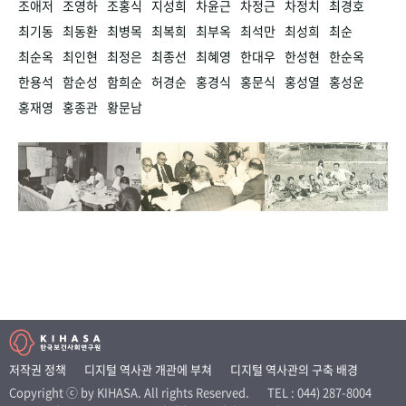
조애저
조영하
조홍식
지성희
차윤근
차정근
차정치
최경호
최기동
최동환
최병목
최복희
최부옥
최석만
최성희
최순
최순옥
최인현
최정은
최종선
최혜영
한대우
한성현
한순옥
한용석
함순성
함희순
허경순
홍경식
홍문식
홍성열
홍성운
홍재영
홍종관
황문남
저작권 정책
디지털 역사관 개관에 부쳐
디지털 역사관의 구축 배경
Copyright ⓒ by KIHASA. All rights Reserved.
TEL : 044) 287-8004