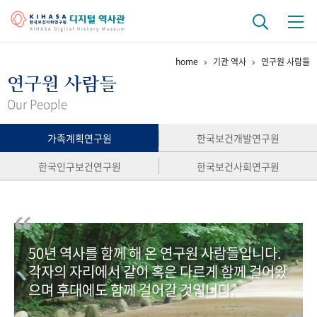
home
기관 역사
연구원 사람들
기관 역사
연구원 사람들
걸어온 길
기관 변천사
역대 기관장
연구원 사람들
Our People
연구 역사
가족계획연구원
한국보건개발연구원
정책과 연구
키워드로 보는 연구 역사
연구자들
한국인구보건연구원
한국보건사회연구원
간행물 변천사
기록물 아카이브
50년 역사를 함께 해 온 연구원 사람들입니다.
사진 아카이브
문서 기록물
행정박물
영상 기록물
각자의 자리에서 같이 혹은 다르게 함께 걸어왔
으며 후대에도 함께 걸어갈 것입니다.
+1
50
주년 기념