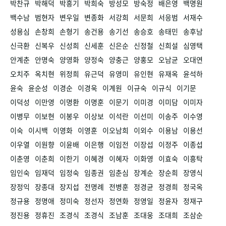
박찬규
박해덕
박흥기
박희숙
방성모
방숙정
배은영
백명원
백수남
범현자
변우일
변종화
서강희
서문희
서응범
서재수
성용심
손창희
손형기
송건용
송기선
송승호
송태민
송후남
신극환
신복우
신성희
신세훈
신은순
신정철
신희설
심영택
안계춘
안명숙
양영화
양정숙
양충근
양홍모
오남균
오대연
오치주
옥치현
위정희
유근덕
유영미
유인현
유재옥
윤석하
윤숙
윤순성
이경순
이경욱
이계원
이규숙
이규식
이기문
이덕성
이만영
이명환
이명훈
이문기
이미경
이미담
이미자
이병무
이보현
이봉우
이상보
이석란
이선미
이송주
이수영
이숙
이시백
이영화
이영훈
이오남희
이외수
이용남
이용선
이우열
이원향
이윤배
이은행
이임전
이장섭
이정주
이종섭
이춘영
이춘희
이한기
이혜경
이혜자
이화영
이효숙
이흥탁
임인숙
임재덕
임정숙
임종권
임춘심
장계순
장순희
장영식
장정익
장종대
장지섭
전명례
전병훈
정경균
정경희
정국옥
정규용
정명애
정미숙
정선자
정연화
정영일
정윤자
정재구
정진용
정휴진
조경식
조경식
조남훈
조대웅
조대희
조삼순