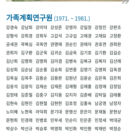
+1
성과 50선
숫자로 보는 50년
50
주년 광장
세계와 함께 한 KIHASA
가족계획연구원
(1971. ~ 1981.)
강경숙
강남희
강미덕
강성준
강영자
강일정
강정진
강판조
VR 역사관
강형석
강희경
강희두
고갑석
고규섭
고애경
고재묘
고정환
공세권
곽복심
국옥연
권명애
권순인
권애자
권호연
권희완
권희자
김구환
김군옥
김귀순
김금옥
김기호
김기환
김길순
김난희
김명희
김명희
김미겸
김병숙
김복규
김복자
김선례
김성희
김순남
김순흥
김승희
김연중
김영기
김영희
김옥경
김옥실
김옥주
김용순
김용완
김원년
김윤순
김은옥
김은희
김응석
김응익
김재순
김재준
김재형
김재홍
김정애
김정임
김정태
김준철
김중구
김지용
김지자
김춘배
김탁일
김태룡
김현숙
김현진
김현철
김현한
김호정
김홍숙
남궁영
남정자
노미혜
노현옥
라덕희
문기대
문명선
문은이
문재동
문현상
문현희
민경래
민병호
민부세
민순이
민은준
민정세
박대균
박상수
박선규
박승후
박영희
박인화
박인환
박재빈
박정순