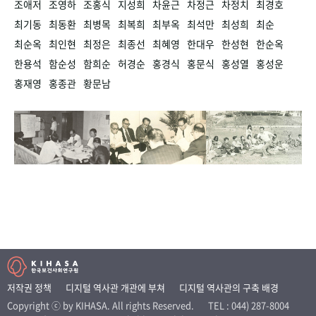
조애저
조영하
조홍식
지성희
차윤근
차정근
차정치
최경호
최기동
최동환
최병목
최복희
최부옥
최석만
최성희
최순
최순옥
최인현
최정은
최종선
최혜영
한대우
한성현
한순옥
한용석
함순성
함희순
허경순
홍경식
홍문식
홍성열
홍성운
홍재영
홍종관
황문남
저작권 정책
디지털 역사관 개관에 부쳐
디지털 역사관의 구축 배경
Copyright ⓒ by KIHASA. All rights Reserved.
TEL : 044) 287-8004