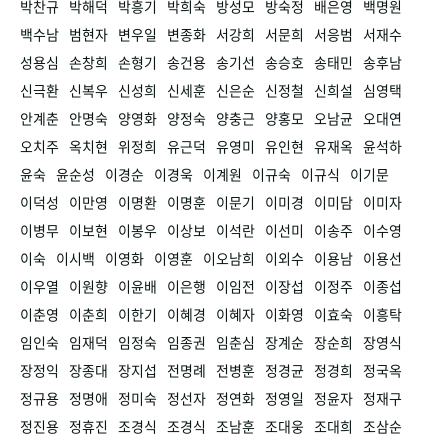
박찬규
박해덕
박흥기
박희숙
방성모
방숙정
배은영
백명원
백수남
범현자
변우일
변종화
서강희
서문희
서응범
서재수
성용심
손창희
손형기
송건용
송기선
송승호
송태민
송후남
신극환
신복우
신성희
신세훈
신은순
신정철
신희설
심영택
안계춘
안명숙
양영화
양정숙
양충근
양홍모
오남균
오대연
오치주
옥치현
위정희
유근덕
유영미
유인현
유재옥
윤석하
윤숙
윤순성
이경순
이경욱
이계원
이규숙
이규식
이기문
이덕성
이만영
이명환
이명훈
이문기
이미경
이미담
이미자
이병무
이보현
이봉우
이상보
이석란
이선미
이송주
이수영
이숙
이시백
이영화
이영훈
이오남희
이외수
이용남
이용선
이우열
이원향
이윤배
이은행
이임전
이장섭
이정주
이종섭
이춘영
이춘희
이한기
이혜경
이혜자
이화영
이효숙
이흥탁
임인숙
임재덕
임정숙
임종권
임춘심
장계순
장순희
장영식
장정익
장종대
장지섭
전명례
전병훈
정경균
정경희
정국옥
정규용
정명애
정미숙
정선자
정연화
정영일
정윤자
정재구
정진용
정휴진
조경식
조경식
조남훈
조대웅
조대희
조삼순