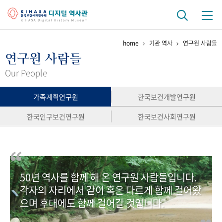
home
기관 역사
연구원 사람들
기관 역사
연구원 사람들
걸어온 길
기관 변천사
역대 기관장
연구원 사람들
Our People
연구 역사
가족계획연구원
한국보건개발연구원
정책과 연구
키워드로 보는 연구 역사
연구자들
한국인구보건연구원
한국보건사회연구원
간행물 변천사
기록물 아카이브
50년 역사를 함께 해 온 연구원 사람들입니다.
사진 아카이브
문서 기록물
행정박물
영상 기록물
각자의 자리에서 같이 혹은 다르게 함께 걸어왔
으며 후대에도 함께 걸어갈 것입니다.
+1
50
주년 기념