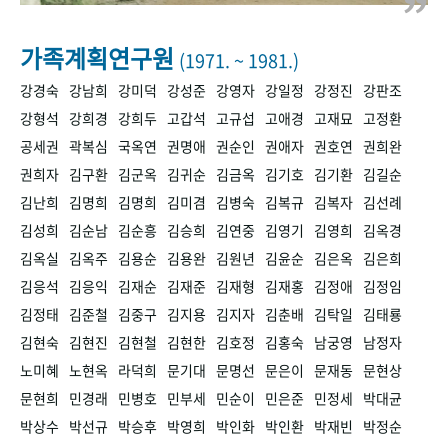
+1
성과 50선
숫자로 보는 50년
50
주년 광장
세계와 함께 한 KIHASA
가족계획연구원
(1971. ~ 1981.)
강경숙
강남희
강미덕
강성준
강영자
강일정
강정진
강판조
VR 역사관
강형석
강희경
강희두
고갑석
고규섭
고애경
고재묘
고정환
공세권
곽복심
국옥연
권명애
권순인
권애자
권호연
권희완
권희자
김구환
김군옥
김귀순
김금옥
김기호
김기환
김길순
김난희
김명희
김명희
김미겸
김병숙
김복규
김복자
김선례
김성희
김순남
김순흥
김승희
김연중
김영기
김영희
김옥경
김옥실
김옥주
김용순
김용완
김원년
김윤순
김은옥
김은희
김응석
김응익
김재순
김재준
김재형
김재홍
김정애
김정임
김정태
김준철
김중구
김지용
김지자
김춘배
김탁일
김태룡
김현숙
김현진
김현철
김현한
김호정
김홍숙
남궁영
남정자
노미혜
노현옥
라덕희
문기대
문명선
문은이
문재동
문현상
문현희
민경래
민병호
민부세
민순이
민은준
민정세
박대균
박상수
박선규
박승후
박영희
박인화
박인환
박재빈
박정순