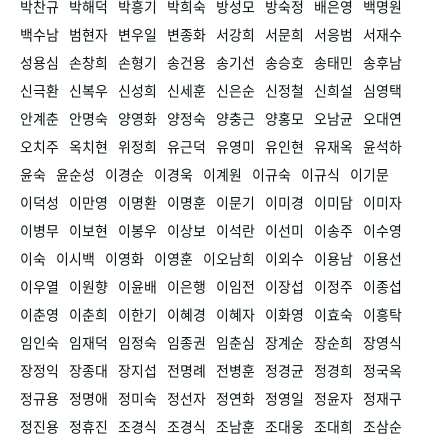
박찬규
박해덕
박흥기
박희숙
방성모
방숙정
배은영
백명원
백수남
범현자
변우일
변종화
서강희
서문희
서응범
서재수
성용심
손창희
손형기
송건용
송기선
송승호
송태민
송후남
신극환
신복우
신성희
신세훈
신은순
신정철
신희설
심영택
안계춘
안명숙
양영화
양정숙
양충근
양홍모
오남균
오대연
오치주
옥치현
위정희
유근덕
유영미
유인현
유재옥
윤석하
윤숙
윤순성
이경순
이경욱
이계원
이규숙
이규식
이기문
이덕성
이만영
이명환
이명훈
이문기
이미경
이미담
이미자
이병무
이보현
이봉우
이상보
이석란
이선미
이송주
이수영
이숙
이시백
이영화
이영훈
이오남희
이외수
이용남
이용선
이우열
이원향
이윤배
이은행
이임전
이장섭
이정주
이종섭
이춘영
이춘희
이한기
이혜경
이혜자
이화영
이효숙
이흥탁
임인숙
임재덕
임정숙
임종권
임춘심
장계순
장순희
장영식
장정익
장종대
장지섭
전명례
전병훈
정경균
정경희
정국옥
정규용
정명애
정미숙
정선자
정연화
정영일
정윤자
정재구
정진용
정휴진
조경식
조경식
조남훈
조대웅
조대희
조삼순