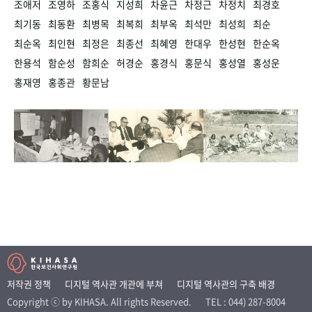
조애저
조영하
조홍식
지성희
차윤근
차정근
차정치
최경호
최기동
최동환
최병목
최복희
최부옥
최석만
최성희
최순
최순옥
최인현
최정은
최종선
최혜영
한대우
한성현
한순옥
한용석
함순성
함희순
허경순
홍경식
홍문식
홍성열
홍성운
홍재영
홍종관
황문남
저작권 정책
디지털 역사관 개관에 부쳐
디지털 역사관의 구축 배경
Copyright ⓒ by KIHASA. All rights Reserved.
TEL : 044) 287-8004