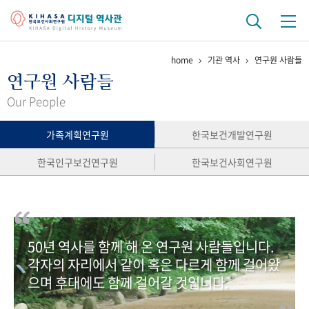
home
기관 역사
연구원 사람들
기관 역사
연구원 사람들
걸어온 길
기관 변천사
역대 기관장
연구원 사람들
Our People
연구 역사
가족계획연구원
한국보건개발연구원
정책과 연구
키워드로 보는 연구 역사
연구자들
한국인구보건연구원
한국보건사회연구원
간행물 변천사
기록물 아카이브
50년 역사를 함께 해 온 연구원 사람들입니다.
사진 아카이브
문서 기록물
행정박물
영상 기록물
각자의 자리에서 같이 혹은 다르게 함께 걸어왔
으며 후대에도 함께 걸어갈 것입니다.
+1
50
주년 기념