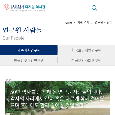
home
기관 역사
연구원 사람들
기관 역사
연구원 사람들
걸어온 길
기관 변천사
역대 기관장
연구원 사람들
Our People
연구 역사
가족계획연구원
한국보건개발연구원
정책과 연구
키워드로 보는 연구 역사
연구자들
한국인구보건연구원
한국보건사회연구원
간행물 변천사
기록물 아카이브
50년 역사를 함께 해 온 연구원 사람들입니다.
사진 아카이브
문서 기록물
행정박물
영상 기록물
각자의 자리에서 같이 혹은 다르게 함께 걸어왔
으며 후대에도 함께 걸어갈 것입니다.
+1
50
주년 기념