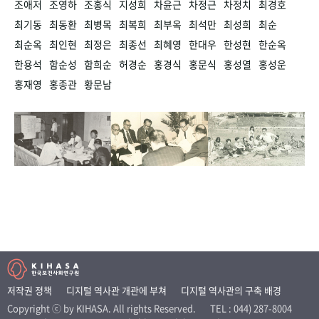
조애저
조영하
조홍식
지성희
차윤근
차정근
차정치
최경호
최기동
최동환
최병목
최복희
최부옥
최석만
최성희
최순
최순옥
최인현
최정은
최종선
최혜영
한대우
한성현
한순옥
한용석
함순성
함희순
허경순
홍경식
홍문식
홍성열
홍성운
홍재영
홍종관
황문남
저작권 정책
디지털 역사관 개관에 부쳐
디지털 역사관의 구축 배경
Copyright ⓒ by KIHASA. All rights Reserved.
TEL : 044) 287-8004