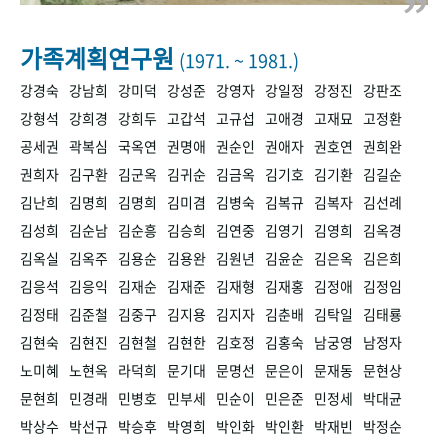
+1
성과 50선
숫자로 보는 50년
50
주년 광장
세계와 함께 한 KIHASA
가족계획연구원
(1971. ~ 1981.)
강경숙
강남희
강미덕
강성준
강영자
강일정
강정진
강판조
VR 역사관
강형석
강희경
강희두
고갑석
고규섭
고애경
고재묘
고정환
공세권
곽복심
국옥연
권명애
권순인
권애자
권호연
권희완
권희자
김구환
김군옥
김귀순
김금옥
김기호
김기환
김길순
김난희
김명희
김명희
김미겸
김병숙
김복규
김복자
김선례
김성희
김순남
김순흥
김승희
김연중
김영기
김영희
김옥경
김옥실
김옥주
김용순
김용완
김원년
김윤순
김은옥
김은희
김응석
김응익
김재순
김재준
김재형
김재홍
김정애
김정임
김정태
김준철
김중구
김지용
김지자
김춘배
김탁일
김태룡
김현숙
김현진
김현철
김현한
김호정
김홍숙
남궁영
남정자
노미혜
노현옥
라덕희
문기대
문명선
문은이
문재동
문현상
문현희
민경래
민병호
민부세
민순이
민은준
민정세
박대균
박상수
박선규
박승후
박영희
박인화
박인환
박재빈
박정순