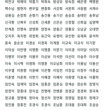
박찬규
박해덕
박흥기
박희숙
방성모
방숙정
배은영
백명원
백수남
범현자
변우일
변종화
서강희
서문희
서응범
서재수
성용심
손창희
손형기
송건용
송기선
송승호
송태민
송후남
신극환
신복우
신성희
신세훈
신은순
신정철
신희설
심영택
안계춘
안명숙
양영화
양정숙
양충근
양홍모
오남균
오대연
오치주
옥치현
위정희
유근덕
유영미
유인현
유재옥
윤석하
윤숙
윤순성
이경순
이경욱
이계원
이규숙
이규식
이기문
이덕성
이만영
이명환
이명훈
이문기
이미경
이미담
이미자
이병무
이보현
이봉우
이상보
이석란
이선미
이송주
이수영
이숙
이시백
이영화
이영훈
이오남희
이외수
이용남
이용선
이우열
이원향
이윤배
이은행
이임전
이장섭
이정주
이종섭
이춘영
이춘희
이한기
이혜경
이혜자
이화영
이효숙
이흥탁
임인숙
임재덕
임정숙
임종권
임춘심
장계순
장순희
장영식
장정익
장종대
장지섭
전명례
전병훈
정경균
정경희
정국옥
정규용
정명애
정미숙
정선자
정연화
정영일
정윤자
정재구
정진용
정휴진
조경식
조경식
조남훈
조대웅
조대희
조삼순