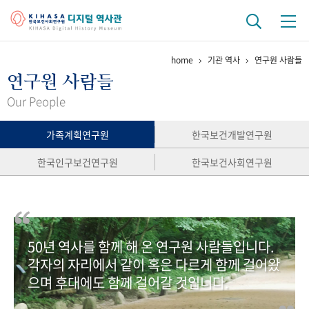
home
기관 역사
연구원 사람들
기관 역사
연구원 사람들
걸어온 길
기관 변천사
역대 기관장
연구원 사람들
Our People
연구 역사
가족계획연구원
한국보건개발연구원
정책과 연구
키워드로 보는 연구 역사
연구자들
한국인구보건연구원
한국보건사회연구원
간행물 변천사
기록물 아카이브
50년 역사를 함께 해 온 연구원 사람들입니다.
사진 아카이브
문서 기록물
행정박물
영상 기록물
각자의 자리에서 같이 혹은 다르게 함께 걸어왔
으며 후대에도 함께 걸어갈 것입니다.
+1
50
주년 기념