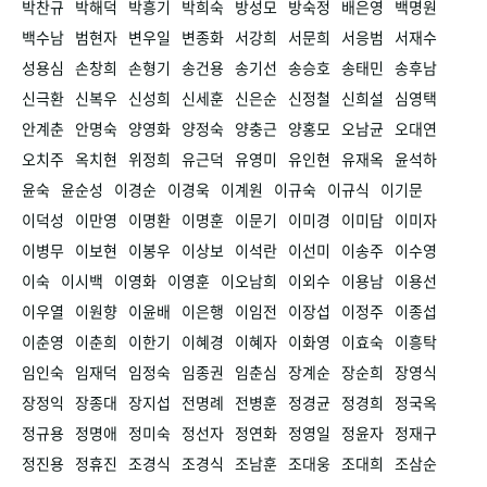
박찬규
박해덕
박흥기
박희숙
방성모
방숙정
배은영
백명원
백수남
범현자
변우일
변종화
서강희
서문희
서응범
서재수
성용심
손창희
손형기
송건용
송기선
송승호
송태민
송후남
신극환
신복우
신성희
신세훈
신은순
신정철
신희설
심영택
안계춘
안명숙
양영화
양정숙
양충근
양홍모
오남균
오대연
오치주
옥치현
위정희
유근덕
유영미
유인현
유재옥
윤석하
윤숙
윤순성
이경순
이경욱
이계원
이규숙
이규식
이기문
이덕성
이만영
이명환
이명훈
이문기
이미경
이미담
이미자
이병무
이보현
이봉우
이상보
이석란
이선미
이송주
이수영
이숙
이시백
이영화
이영훈
이오남희
이외수
이용남
이용선
이우열
이원향
이윤배
이은행
이임전
이장섭
이정주
이종섭
이춘영
이춘희
이한기
이혜경
이혜자
이화영
이효숙
이흥탁
임인숙
임재덕
임정숙
임종권
임춘심
장계순
장순희
장영식
장정익
장종대
장지섭
전명례
전병훈
정경균
정경희
정국옥
정규용
정명애
정미숙
정선자
정연화
정영일
정윤자
정재구
정진용
정휴진
조경식
조경식
조남훈
조대웅
조대희
조삼순