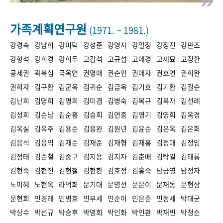
+1
성과 50선
숫자로 보는 50년
50
주년 광장
세계와 함께 한 KIHASA
가족계획연구원
(1971. ~ 1981.)
강경숙
강남희
강미덕
강성준
강영자
강일정
강정진
강판조
VR 역사관
강형석
강희경
강희두
고갑석
고규섭
고애경
고재묘
고정환
공세권
곽복심
국옥연
권명애
권순인
권애자
권호연
권희완
권희자
김구환
김군옥
김귀순
김금옥
김기호
김기환
김길순
김난희
김명희
김명희
김미겸
김병숙
김복규
김복자
김선례
김성희
김순남
김순흥
김승희
김연중
김영기
김영희
김옥경
김옥실
김옥주
김용순
김용완
김원년
김윤순
김은옥
김은희
김응석
김응익
김재순
김재준
김재형
김재홍
김정애
김정임
김정태
김준철
김중구
김지용
김지자
김춘배
김탁일
김태룡
김현숙
김현진
김현철
김현한
김호정
김홍숙
남궁영
남정자
노미혜
노현옥
라덕희
문기대
문명선
문은이
문재동
문현상
문현희
민경래
민병호
민부세
민순이
민은준
민정세
박대균
박상수
박선규
박승후
박영희
박인화
박인환
박재빈
박정순