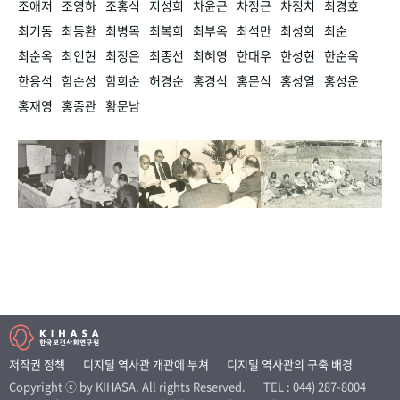
조애저
조영하
조홍식
지성희
차윤근
차정근
차정치
최경호
최기동
최동환
최병목
최복희
최부옥
최석만
최성희
최순
최순옥
최인현
최정은
최종선
최혜영
한대우
한성현
한순옥
한용석
함순성
함희순
허경순
홍경식
홍문식
홍성열
홍성운
홍재영
홍종관
황문남
저작권 정책
디지털 역사관 개관에 부쳐
디지털 역사관의 구축 배경
Copyright ⓒ by KIHASA. All rights Reserved.
TEL : 044) 287-8004