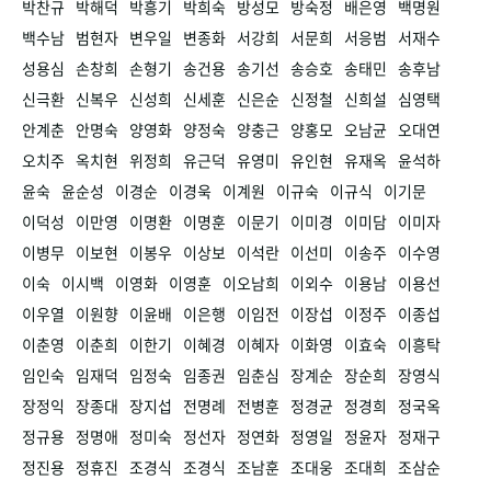
박찬규
박해덕
박흥기
박희숙
방성모
방숙정
배은영
백명원
백수남
범현자
변우일
변종화
서강희
서문희
서응범
서재수
성용심
손창희
손형기
송건용
송기선
송승호
송태민
송후남
신극환
신복우
신성희
신세훈
신은순
신정철
신희설
심영택
안계춘
안명숙
양영화
양정숙
양충근
양홍모
오남균
오대연
오치주
옥치현
위정희
유근덕
유영미
유인현
유재옥
윤석하
윤숙
윤순성
이경순
이경욱
이계원
이규숙
이규식
이기문
이덕성
이만영
이명환
이명훈
이문기
이미경
이미담
이미자
이병무
이보현
이봉우
이상보
이석란
이선미
이송주
이수영
이숙
이시백
이영화
이영훈
이오남희
이외수
이용남
이용선
이우열
이원향
이윤배
이은행
이임전
이장섭
이정주
이종섭
이춘영
이춘희
이한기
이혜경
이혜자
이화영
이효숙
이흥탁
임인숙
임재덕
임정숙
임종권
임춘심
장계순
장순희
장영식
장정익
장종대
장지섭
전명례
전병훈
정경균
정경희
정국옥
정규용
정명애
정미숙
정선자
정연화
정영일
정윤자
정재구
정진용
정휴진
조경식
조경식
조남훈
조대웅
조대희
조삼순