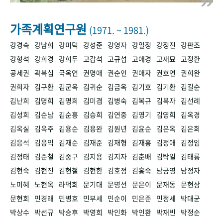
+1
성과 50선
숫자로 보는 50년
50
주년 광장
세계와 함께 한 KIHASA
가족계획연구원
(1971. ~ 1981.)
강경숙
강남희
강미덕
강성준
강영자
강일정
강정진
강판조
VR 역사관
강형석
강희경
강희두
고갑석
고규섭
고애경
고재묘
고정환
공세권
곽복심
국옥연
권명애
권순인
권애자
권호연
권희완
권희자
김구환
김군옥
김귀순
김금옥
김기호
김기환
김길순
김난희
김명희
김명희
김미겸
김병숙
김복규
김복자
김선례
김성희
김순남
김순흥
김승희
김연중
김영기
김영희
김옥경
김옥실
김옥주
김용순
김용완
김원년
김윤순
김은옥
김은희
김응석
김응익
김재순
김재준
김재형
김재홍
김정애
김정임
김정태
김준철
김중구
김지용
김지자
김춘배
김탁일
김태룡
김현숙
김현진
김현철
김현한
김호정
김홍숙
남궁영
남정자
노미혜
노현옥
라덕희
문기대
문명선
문은이
문재동
문현상
문현희
민경래
민병호
민부세
민순이
민은준
민정세
박대균
박상수
박선규
박승후
박영희
박인화
박인환
박재빈
박정순