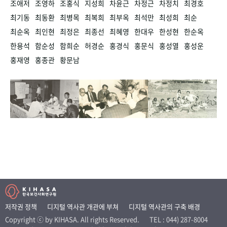
조애저
조영하
조홍식
지성희
차윤근
차정근
차정치
최경호
최기동
최동환
최병목
최복희
최부옥
최석만
최성희
최순
최순옥
최인현
최정은
최종선
최혜영
한대우
한성현
한순옥
한용석
함순성
함희순
허경순
홍경식
홍문식
홍성열
홍성운
홍재영
홍종관
황문남
저작권 정책
디지털 역사관 개관에 부쳐
디지털 역사관의 구축 배경
Copyright ⓒ by KIHASA. All rights Reserved.
TEL : 044) 287-8004