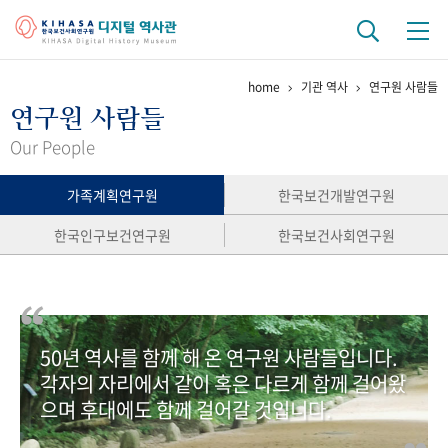
home
기관 역사
연구원 사람들
기관 역사
연구원 사람들
걸어온 길
기관 변천사
역대 기관장
연구원 사람들
Our People
연구 역사
가족계획연구원
한국보건개발연구원
정책과 연구
키워드로 보는 연구 역사
연구자들
한국인구보건연구원
한국보건사회연구원
간행물 변천사
기록물 아카이브
50년 역사를 함께 해 온 연구원 사람들입니다.
사진 아카이브
문서 기록물
행정박물
영상 기록물
각자의 자리에서 같이 혹은 다르게 함께 걸어왔
으며 후대에도 함께 걸어갈 것입니다.
+1
50
주년 기념