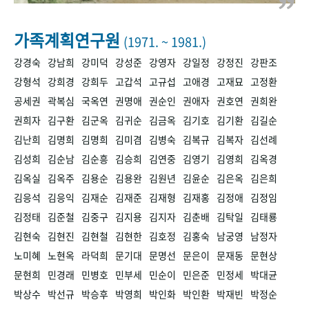
+1
성과 50선
숫자로 보는 50년
50
주년 광장
세계와 함께 한 KIHASA
가족계획연구원
(1971. ~ 1981.)
강경숙
강남희
강미덕
강성준
강영자
강일정
강정진
강판조
VR 역사관
강형석
강희경
강희두
고갑석
고규섭
고애경
고재묘
고정환
공세권
곽복심
국옥연
권명애
권순인
권애자
권호연
권희완
권희자
김구환
김군옥
김귀순
김금옥
김기호
김기환
김길순
김난희
김명희
김명희
김미겸
김병숙
김복규
김복자
김선례
김성희
김순남
김순흥
김승희
김연중
김영기
김영희
김옥경
김옥실
김옥주
김용순
김용완
김원년
김윤순
김은옥
김은희
김응석
김응익
김재순
김재준
김재형
김재홍
김정애
김정임
김정태
김준철
김중구
김지용
김지자
김춘배
김탁일
김태룡
김현숙
김현진
김현철
김현한
김호정
김홍숙
남궁영
남정자
노미혜
노현옥
라덕희
문기대
문명선
문은이
문재동
문현상
문현희
민경래
민병호
민부세
민순이
민은준
민정세
박대균
박상수
박선규
박승후
박영희
박인화
박인환
박재빈
박정순