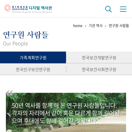
home
기관 역사
연구원 사람들
기관 역사
연구원 사람들
걸어온 길
기관 변천사
역대 기관장
연구원 사람들
Our People
연구 역사
가족계획연구원
한국보건개발연구원
정책과 연구
키워드로 보는 연구 역사
연구자들
한국인구보건연구원
한국보건사회연구원
간행물 변천사
기록물 아카이브
50년 역사를 함께 해 온 연구원 사람들입니다.
사진 아카이브
문서 기록물
행정박물
영상 기록물
각자의 자리에서 같이 혹은 다르게 함께 걸어왔
으며 후대에도 함께 걸어갈 것입니다.
+1
50
주년 기념