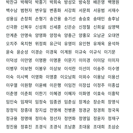
박찬규
박해덕
박흥기
박희숙
방성모
방숙정
배은영
백명원
백수남
범현자
변우일
변종화
서강희
서문희
서응범
서재수
성용심
손창희
손형기
송건용
송기선
송승호
송태민
송후남
신극환
신복우
신성희
신세훈
신은순
신정철
신희설
심영택
안계춘
안명숙
양영화
양정숙
양충근
양홍모
오남균
오대연
오치주
옥치현
위정희
유근덕
유영미
유인현
유재옥
윤석하
윤숙
윤순성
이경순
이경욱
이계원
이규숙
이규식
이기문
이덕성
이만영
이명환
이명훈
이문기
이미경
이미담
이미자
이병무
이보현
이봉우
이상보
이석란
이선미
이송주
이수영
이숙
이시백
이영화
이영훈
이오남희
이외수
이용남
이용선
이우열
이원향
이윤배
이은행
이임전
이장섭
이정주
이종섭
이춘영
이춘희
이한기
이혜경
이혜자
이화영
이효숙
이흥탁
임인숙
임재덕
임정숙
임종권
임춘심
장계순
장순희
장영식
장정익
장종대
장지섭
전명례
전병훈
정경균
정경희
정국옥
정규용
정명애
정미숙
정선자
정연화
정영일
정윤자
정재구
정진용
정휴진
조경식
조경식
조남훈
조대웅
조대희
조삼순