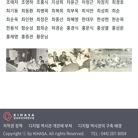
조애저
조영하
조홍식
지성희
차윤근
차정근
차정치
최경호
최기동
최동환
최병목
최복희
최부옥
최석만
최성희
최순
최순옥
최인현
최정은
최종선
최혜영
한대우
한성현
한순옥
한용석
함순성
함희순
허경순
홍경식
홍문식
홍성열
홍성운
홍재영
홍종관
황문남
저작권 정책
디지털 역사관 개관에 부쳐
디지털 역사관의 구축 배경
Copyright ⓒ by KIHASA. All rights Reserved.
TEL : 044) 287-8004