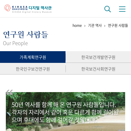
home
기관 역사
연구원 사람들
기관 역사
연구원 사람들
걸어온 길
기관 변천사
역대 기관장
연구원 사람들
Our People
연구 역사
가족계획연구원
한국보건개발연구원
정책과 연구
키워드로 보는 연구 역사
연구자들
한국인구보건연구원
한국보건사회연구원
간행물 변천사
기록물 아카이브
50년 역사를 함께 해 온 연구원 사람들입니다.
사진 아카이브
문서 기록물
행정박물
영상 기록물
각자의 자리에서 같이 혹은 다르게 함께 걸어왔
으며 후대에도 함께 걸어갈 것입니다.
+1
50
주년 기념