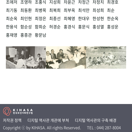
조애저
조영하
조홍식
지성희
차윤근
차정근
차정치
최경호
최기동
최동환
최병목
최복희
최부옥
최석만
최성희
최순
최순옥
최인현
최정은
최종선
최혜영
한대우
한성현
한순옥
한용석
함순성
함희순
허경순
홍경식
홍문식
홍성열
홍성운
홍재영
홍종관
황문남
저작권 정책
디지털 역사관 개관에 부쳐
디지털 역사관의 구축 배경
Copyright ⓒ by KIHASA. All rights Reserved.
TEL : 044) 287-8004