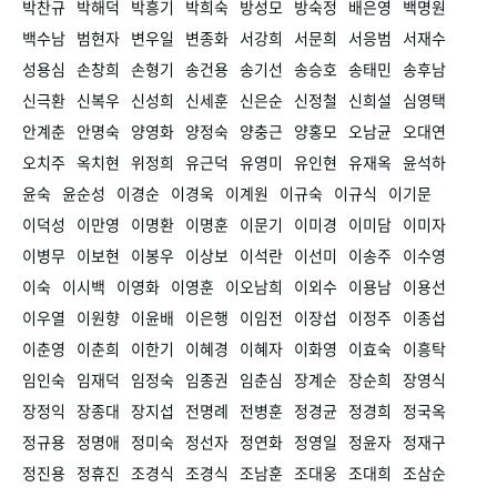
박찬규
박해덕
박흥기
박희숙
방성모
방숙정
배은영
백명원
백수남
범현자
변우일
변종화
서강희
서문희
서응범
서재수
성용심
손창희
손형기
송건용
송기선
송승호
송태민
송후남
신극환
신복우
신성희
신세훈
신은순
신정철
신희설
심영택
안계춘
안명숙
양영화
양정숙
양충근
양홍모
오남균
오대연
오치주
옥치현
위정희
유근덕
유영미
유인현
유재옥
윤석하
윤숙
윤순성
이경순
이경욱
이계원
이규숙
이규식
이기문
이덕성
이만영
이명환
이명훈
이문기
이미경
이미담
이미자
이병무
이보현
이봉우
이상보
이석란
이선미
이송주
이수영
이숙
이시백
이영화
이영훈
이오남희
이외수
이용남
이용선
이우열
이원향
이윤배
이은행
이임전
이장섭
이정주
이종섭
이춘영
이춘희
이한기
이혜경
이혜자
이화영
이효숙
이흥탁
임인숙
임재덕
임정숙
임종권
임춘심
장계순
장순희
장영식
장정익
장종대
장지섭
전명례
전병훈
정경균
정경희
정국옥
정규용
정명애
정미숙
정선자
정연화
정영일
정윤자
정재구
정진용
정휴진
조경식
조경식
조남훈
조대웅
조대희
조삼순