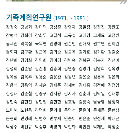
+1
성과 50선
숫자로 보는 50년
50
주년 광장
세계와 함께 한 KIHASA
가족계획연구원
(1971. ~ 1981.)
강경숙
강남희
강미덕
강성준
강영자
강일정
강정진
강판조
VR 역사관
강형석
강희경
강희두
고갑석
고규섭
고애경
고재묘
고정환
공세권
곽복심
국옥연
권명애
권순인
권애자
권호연
권희완
권희자
김구환
김군옥
김귀순
김금옥
김기호
김기환
김길순
김난희
김명희
김명희
김미겸
김병숙
김복규
김복자
김선례
김성희
김순남
김순흥
김승희
김연중
김영기
김영희
김옥경
김옥실
김옥주
김용순
김용완
김원년
김윤순
김은옥
김은희
김응석
김응익
김재순
김재준
김재형
김재홍
김정애
김정임
김정태
김준철
김중구
김지용
김지자
김춘배
김탁일
김태룡
김현숙
김현진
김현철
김현한
김호정
김홍숙
남궁영
남정자
노미혜
노현옥
라덕희
문기대
문명선
문은이
문재동
문현상
문현희
민경래
민병호
민부세
민순이
민은준
민정세
박대균
박상수
박선규
박승후
박영희
박인화
박인환
박재빈
박정순