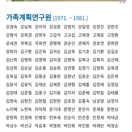
+1
성과 50선
숫자로 보는 50년
50
주년 광장
세계와 함께 한 KIHASA
가족계획연구원
(1971. ~ 1981.)
강경숙
강남희
강미덕
강성준
강영자
강일정
강정진
강판조
VR 역사관
강형석
강희경
강희두
고갑석
고규섭
고애경
고재묘
고정환
공세권
곽복심
국옥연
권명애
권순인
권애자
권호연
권희완
권희자
김구환
김군옥
김귀순
김금옥
김기호
김기환
김길순
김난희
김명희
김명희
김미겸
김병숙
김복규
김복자
김선례
김성희
김순남
김순흥
김승희
김연중
김영기
김영희
김옥경
김옥실
김옥주
김용순
김용완
김원년
김윤순
김은옥
김은희
김응석
김응익
김재순
김재준
김재형
김재홍
김정애
김정임
김정태
김준철
김중구
김지용
김지자
김춘배
김탁일
김태룡
김현숙
김현진
김현철
김현한
김호정
김홍숙
남궁영
남정자
노미혜
노현옥
라덕희
문기대
문명선
문은이
문재동
문현상
문현희
민경래
민병호
민부세
민순이
민은준
민정세
박대균
박상수
박선규
박승후
박영희
박인화
박인환
박재빈
박정순