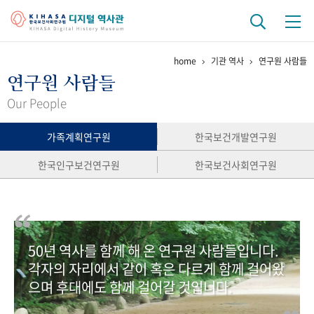
home
기관 역사
연구원 사람들
기관 역사
연구원 사람들
걸어온 길
기관 변천사
역대 기관장
연구원 사람들
Our People
연구 역사
가족계획연구원
한국보건개발연구원
정책과 연구
키워드로 보는 연구 역사
연구자들
한국인구보건연구원
한국보건사회연구원
간행물 변천사
기록물 아카이브
50년 역사를 함께 해 온 연구원 사람들입니다.
사진 아카이브
문서 기록물
행정박물
영상 기록물
각자의 자리에서 같이 혹은 다르게 함께 걸어왔
으며 후대에도 함께 걸어갈 것입니다.
+1
50
주년 기념