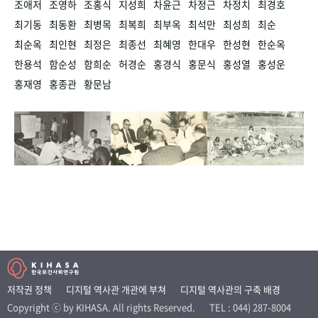
조애저
조영하
조홍식
지성희
차윤근
차정근
차정치
최경호
최기동
최동환
최병목
최복희
최부옥
최석만
최성희
최순
최순옥
최인현
최정은
최종선
최혜영
한대우
한성현
한순옥
한용석
함순성
함희순
허경순
홍경식
홍문식
홍성열
홍성운
홍재영
홍종관
황문남
저작권 정책
디지털 역사관 개관에 부쳐
디지털 역사관의 구축 배경
Copyright ⓒ by KIHASA. All rights Reserved.
TEL : 044) 287-8004