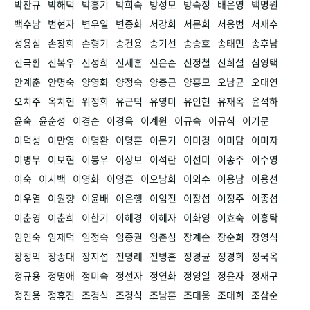
박찬규
박해덕
박흥기
박희숙
방성모
방숙정
배은영
백명원
백수남
범현자
변우일
변종화
서강희
서문희
서응범
서재수
성용심
손창희
손형기
송건용
송기선
송승호
송태민
송후남
신극환
신복우
신성희
신세훈
신은순
신정철
신희설
심영택
안계춘
안명숙
양영화
양정숙
양충근
양홍모
오남균
오대연
오치주
옥치현
위정희
유근덕
유영미
유인현
유재옥
윤석하
윤숙
윤순성
이경순
이경욱
이계원
이규숙
이규식
이기문
이덕성
이만영
이명환
이명훈
이문기
이미경
이미담
이미자
이병무
이보현
이봉우
이상보
이석란
이선미
이송주
이수영
이숙
이시백
이영화
이영훈
이오남희
이외수
이용남
이용선
이우열
이원향
이윤배
이은행
이임전
이장섭
이정주
이종섭
이춘영
이춘희
이한기
이혜경
이혜자
이화영
이효숙
이흥탁
임인숙
임재덕
임정숙
임종권
임춘심
장계순
장순희
장영식
장정익
장종대
장지섭
전명례
전병훈
정경균
정경희
정국옥
정규용
정명애
정미숙
정선자
정연화
정영일
정윤자
정재구
정진용
정휴진
조경식
조경식
조남훈
조대웅
조대희
조삼순