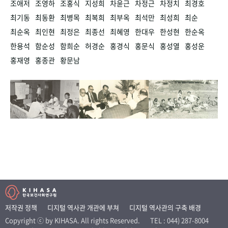
조애저
조영하
조홍식
지성희
차윤근
차정근
차정치
최경호
최기동
최동환
최병목
최복희
최부옥
최석만
최성희
최순
최순옥
최인현
최정은
최종선
최혜영
한대우
한성현
한순옥
한용석
함순성
함희순
허경순
홍경식
홍문식
홍성열
홍성운
홍재영
홍종관
황문남
저작권 정책
디지털 역사관 개관에 부쳐
디지털 역사관의 구축 배경
Copyright ⓒ by KIHASA. All rights Reserved.
TEL : 044) 287-8004