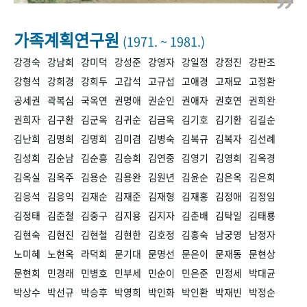
+1
성과 50선
숫자로 보는 50년
50
주년 광장
세계와 함께 한 KIHASA
가족계획연구원
(1971. ~ 1981.)
강경숙
강남희
강미덕
강성준
강영자
강일정
강정진
강판조
VR 역사관
강형석
강희경
강희두
고갑석
고규섭
고애경
고재묘
고정환
공세권
곽복심
국옥연
권명애
권순인
권애자
권호연
권희완
권희자
김구환
김군옥
김귀순
김금옥
김기호
김기환
김길순
김난희
김명희
김명희
김미겸
김병숙
김복규
김복자
김선례
김성희
김순남
김순흥
김승희
김연중
김영기
김영희
김옥경
김옥실
김옥주
김용순
김용완
김원년
김윤순
김은옥
김은희
김응석
김응익
김재순
김재준
김재형
김재홍
김정애
김정임
김정태
김준철
김중구
김지용
김지자
김춘배
김탁일
김태룡
김현숙
김현진
김현철
김현한
김호정
김홍숙
남궁영
남정자
노미혜
노현옥
라덕희
문기대
문명선
문은이
문재동
문현상
문현희
민경래
민병호
민부세
민순이
민은준
민정세
박대균
박상수
박선규
박승후
박영희
박인화
박인환
박재빈
박정순