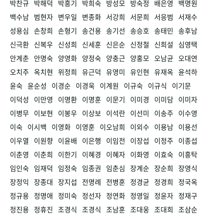
박찬규
박해덕
박흥기
박희숙
방성모
방숙정
배은영
백명원
백수남
범현자
변우일
변종화
서강희
서문희
서응범
서재수
성용심
손창희
손형기
송건용
송기선
송승호
송태민
송후남
신극환
신복우
신성희
신세훈
신은순
신정철
신희설
심영택
안계춘
안명숙
양영화
양정숙
양충근
양홍모
오남균
오대연
오치주
옥치현
위정희
유근덕
유영미
유인현
유재옥
윤석하
윤숙
윤순성
이경순
이경욱
이계원
이규숙
이규식
이기문
이덕성
이만영
이명환
이명훈
이문기
이미경
이미담
이미자
이병무
이보현
이봉우
이상보
이석란
이선미
이송주
이수영
이숙
이시백
이영화
이영훈
이오남희
이외수
이용남
이용선
이우열
이원향
이윤배
이은행
이임전
이장섭
이정주
이종섭
이춘영
이춘희
이한기
이혜경
이혜자
이화영
이효숙
이흥탁
임인숙
임재덕
임정숙
임종권
임춘심
장계순
장순희
장영식
장정익
장종대
장지섭
전명례
전병훈
정경균
정경희
정국옥
정규용
정명애
정미숙
정선자
정연화
정영일
정윤자
정재구
정진용
정휴진
조경식
조경식
조남훈
조대웅
조대희
조삼순