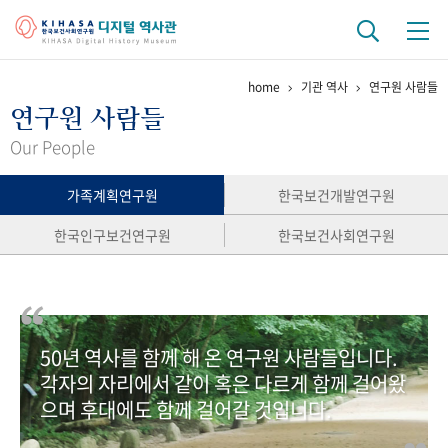
home
기관 역사
연구원 사람들
기관 역사
연구원 사람들
걸어온 길
기관 변천사
역대 기관장
연구원 사람들
Our People
연구 역사
가족계획연구원
한국보건개발연구원
정책과 연구
키워드로 보는 연구 역사
연구자들
한국인구보건연구원
한국보건사회연구원
간행물 변천사
기록물 아카이브
50년 역사를 함께 해 온 연구원 사람들입니다.
사진 아카이브
문서 기록물
행정박물
영상 기록물
각자의 자리에서 같이 혹은 다르게 함께 걸어왔
으며 후대에도 함께 걸어갈 것입니다.
+1
50
주년 기념