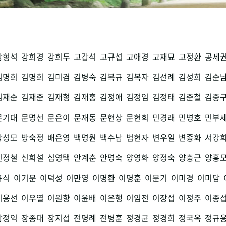
강형석
강희경
강희두
고갑석
고규섭
고애경
고재묘
고정환
공세
김명희
김명희
김미겸
김병숙
김복규
김복자
김선례
김성희
김순
김재순
김재준
김재형
김재홍
김정애
김정임
김정태
김준철
김중
문기대
문명선
문은이
문재동
문현상
문현희
민경래
민병호
민부
방성모
방숙정
배은영
백명원
백수남
범현자
변우일
변종화
서강
신정철
신희설
심영택
안계춘
안명숙
양영화
양정숙
양충근
양홍
규식
이기문
이덕성
이만영
이명환
이명훈
이문기
이미경
이미담
이용선
이우열
이원향
이윤배
이은행
이임전
이장섭
이정주
이종
장정익
장종대
장지섭
전명례
전병훈
정경균
정경희
정국옥
정규