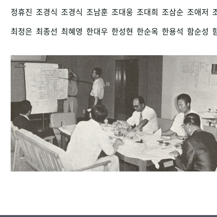
정휴진
조경식
조경식
조남훈
조대웅
조대희
조삼순
조애저
최정은
최종선
최혜영
한대우
한성현
한순옥
한용석
함순성