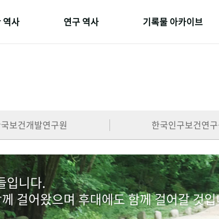
 역사
연구 역사
기록물 아카이브
온 길
정책과 연구
사진 아카이브
 변천사
키워드로 보는 연구 역사
문서 기록물
 기관장
연구자들
행정박물
 사람들
간행물 변천사
영상 기록물
한국보건개발연구원
한국인구보건연구
람들입니다.
함께 걸어왔으며 후대에도 함께 걸어갈 것입