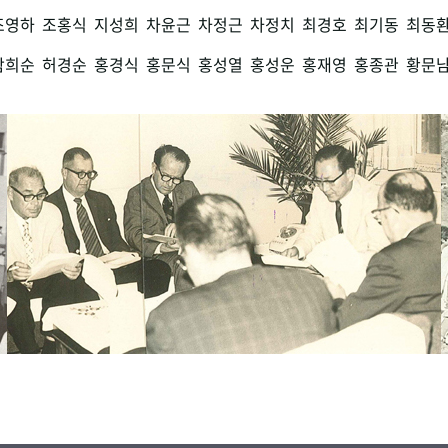
조영하
조홍식
지성희
차윤근
차정근
차정치
최경호
최기동
최동
함희순
허경순
홍경식
홍문식
홍성열
홍성운
홍재영
홍종관
황문