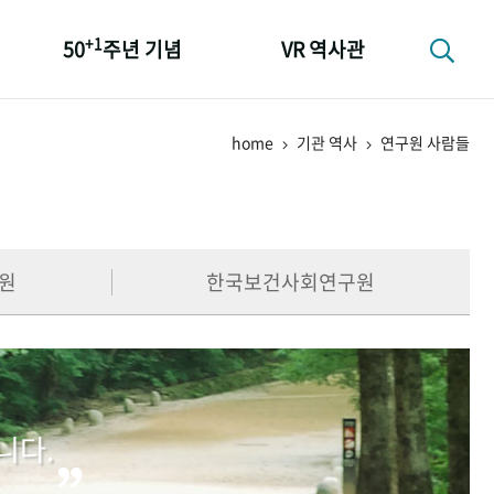
+1
50
주년 기념
VR 역사관
성과 50선
home
기관 역사
연구원 사람들
숫자로 보는 50년
+1
50
주년 광장
세계와 함께 한 KIHASA
원
한국보건사회연구원
니다.