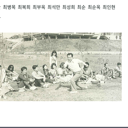
환
최병목
최복희
최부옥
최석만
최성희
최순
최순옥
최인현
남