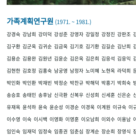
가족계획연구원
(1971. ~ 1981.)
강경숙
강남희
강미덕
강성준
강영자
강일정
강정진
강판조
김구환
김군옥
김귀순
김금옥
김기호
김기환
김길순
김난희
김용순
김용완
김원년
김윤순
김은옥
김은희
김응석
김응익
김현한
김호정
김홍숙
남궁영
남정자
노미혜
노현옥
라덕희
박인화
박인환
박재빈
박정순
박찬규
박해덕
박흥기
박희숙
송승호
송태민
송후남
신극환
신복우
신성희
신세훈
신은순
유재옥
윤석하
윤숙
윤순성
이경순
이경욱
이계원
이규숙
이
이수영
이숙
이시백
이영화
이영훈
이오남희
이외수
이용남
임인숙
임재덕
임정숙
임종권
임춘심
장계순
장순희
장영식