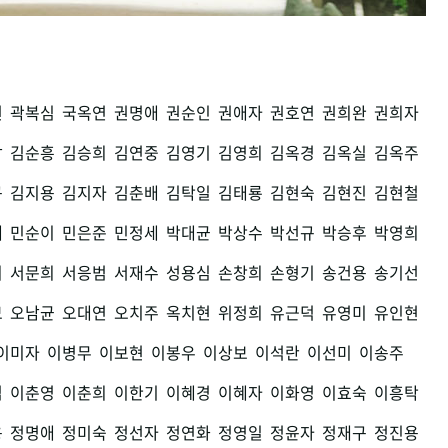
권
곽복심
국옥연
권명애
권순인
권애자
권호연
권희완
권희자
남
김순흥
김승희
김연중
김영기
김영희
김옥경
김옥실
김옥주
구
김지용
김지자
김춘배
김탁일
김태룡
김현숙
김현진
김현철
세
민순이
민은준
민정세
박대균
박상수
박선규
박승후
박영희
희
서문희
서응범
서재수
성용심
손창희
손형기
송건용
송기선
모
오남균
오대연
오치주
옥치현
위정희
유근덕
유영미
유인현
이미자
이병무
이보현
이봉우
이상보
이석란
이선미
이송주
섭
이춘영
이춘희
이한기
이혜경
이혜자
이화영
이효숙
이흥탁
용
정명애
정미숙
정선자
정연화
정영일
정윤자
정재구
정진용