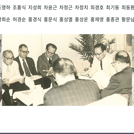
조영하
조홍식
지성희
차윤근
차정근
차정치
최경호
최기동
최동
함희순
허경순
홍경식
홍문식
홍성열
홍성운
홍재영
홍종관
황문