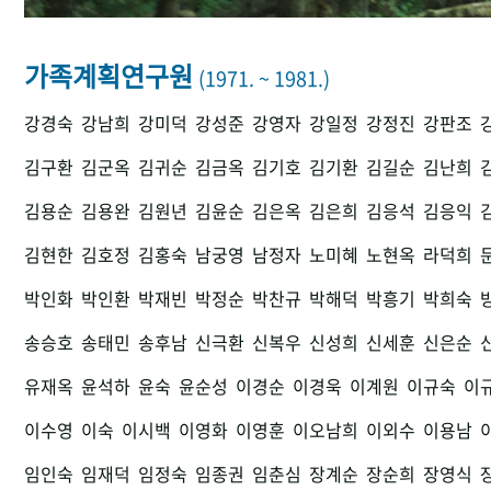
가족계획연구원
(1971. ~ 1981.)
강경숙
강남희
강미덕
강성준
강영자
강일정
강정진
강판조
김구환
김군옥
김귀순
김금옥
김기호
김기환
김길순
김난희
김용순
김용완
김원년
김윤순
김은옥
김은희
김응석
김응익
김현한
김호정
김홍숙
남궁영
남정자
노미혜
노현옥
라덕희
박인화
박인환
박재빈
박정순
박찬규
박해덕
박흥기
박희숙
송승호
송태민
송후남
신극환
신복우
신성희
신세훈
신은순
유재옥
윤석하
윤숙
윤순성
이경순
이경욱
이계원
이규숙
이
이수영
이숙
이시백
이영화
이영훈
이오남희
이외수
이용남
임인숙
임재덕
임정숙
임종권
임춘심
장계순
장순희
장영식