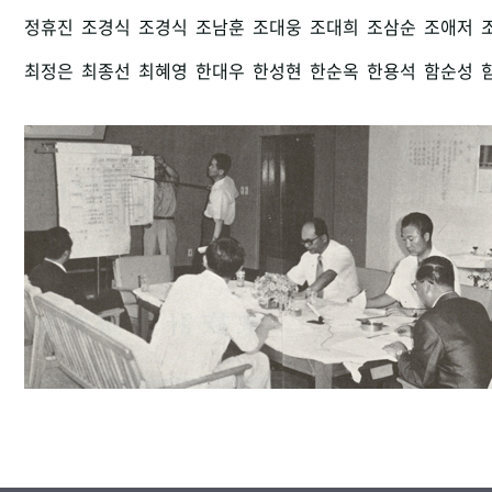
정휴진
조경식
조경식
조남훈
조대웅
조대희
조삼순
조애저
최정은
최종선
최혜영
한대우
한성현
한순옥
한용석
함순성