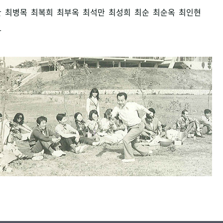
환
최병목
최복희
최부옥
최석만
최성희
최순
최순옥
최인현
남