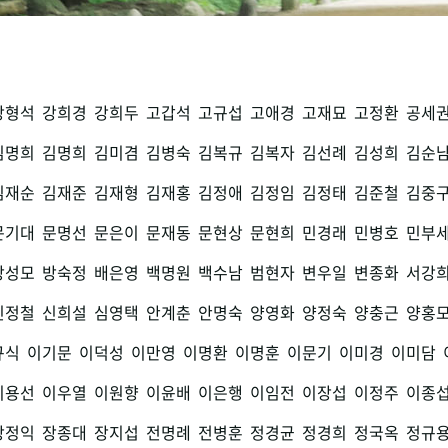
강형석
강희경
강희두
고갑석
고규섭
고애경
고재묘
고정환
공세
김명희
김명희
김미겸
김병숙
김복규
김복자
김선례
김성희
김순
김재순
김재준
김재형
김재홍
김정애
김정임
김정태
김준철
김중
문기대
문명선
문은이
문재동
문현상
문현희
민경래
민병호
민부
방성모
방숙정
배은영
백명원
백수남
범현자
변우일
변종화
서강
신정철
신희설
심영택
안계춘
안명숙
양영화
양정숙
양충근
양홍
규식
이기문
이덕성
이만영
이명환
이명훈
이문기
이미경
이미담
이용선
이우열
이원향
이윤배
이은행
이임전
이장섭
이정주
이종
장정익
장종대
장지섭
전명례
전병훈
정경균
정경희
정국옥
정규