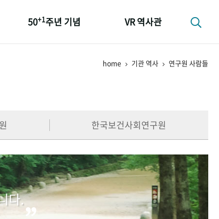
+1
50
주년 기념
VR 역사관
성과 50선
home
기관 역사
연구원 사람들
숫자로 보는 50년
+1
50
주년 광장
세계와 함께 한 KIHASA
원
한국보건사회연구원
니다.