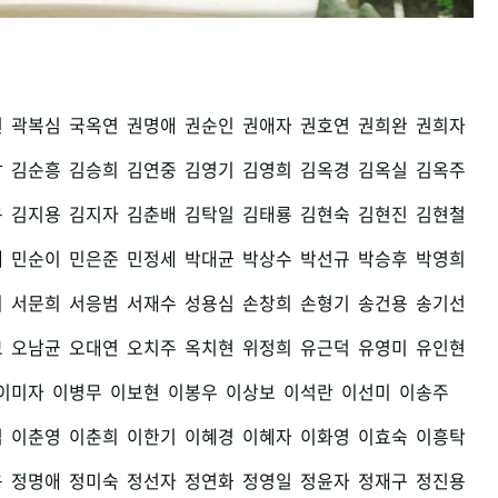
권
곽복심
국옥연
권명애
권순인
권애자
권호연
권희완
권희자
남
김순흥
김승희
김연중
김영기
김영희
김옥경
김옥실
김옥주
구
김지용
김지자
김춘배
김탁일
김태룡
김현숙
김현진
김현철
세
민순이
민은준
민정세
박대균
박상수
박선규
박승후
박영희
희
서문희
서응범
서재수
성용심
손창희
손형기
송건용
송기선
모
오남균
오대연
오치주
옥치현
위정희
유근덕
유영미
유인현
이미자
이병무
이보현
이봉우
이상보
이석란
이선미
이송주
섭
이춘영
이춘희
이한기
이혜경
이혜자
이화영
이효숙
이흥탁
용
정명애
정미숙
정선자
정연화
정영일
정윤자
정재구
정진용