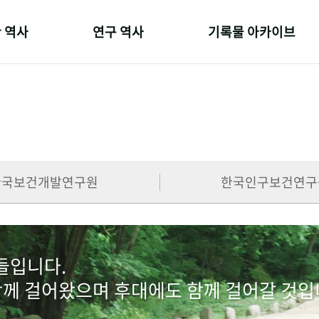
 역사
연구 역사
기록물 아카이브
온 길
정책과 연구
사진 아카이브
 변천사
키워드로 보는 연구 역사
문서 기록물
 기관장
연구자들
행정박물
 사람들
간행물 변천사
영상 기록물
한국보건개발연구원
한국인구보건연구
람들입니다.
함께 걸어왔으며 후대에도 함께 걸어갈 것입