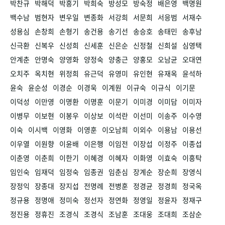
박찬규
박해덕
박흥기
박희숙
방성모
방숙정
배은영
백명원
백수남
범현자
변우일
변종화
서강희
서문희
서응범
서재수
성용심
손창희
손형기
송건용
송기선
송승호
송태민
송후남
신극환
신복우
신성희
신세훈
신은순
신정철
신희설
심영택
안계춘
안명숙
양영화
양정숙
양충근
양홍모
오남균
오대연
오치주
옥치현
위정희
유근덕
유영미
유인현
유재옥
윤석하
윤숙
윤순성
이경순
이경욱
이계원
이규숙
이규식
이기문
이덕성
이만영
이명환
이명훈
이문기
이미경
이미담
이미자
이병무
이보현
이봉우
이상보
이석란
이선미
이송주
이수영
이숙
이시백
이영화
이영훈
이오남희
이외수
이용남
이용선
이우열
이원향
이윤배
이은행
이임전
이장섭
이정주
이종섭
이춘영
이춘희
이한기
이혜경
이혜자
이화영
이효숙
이흥탁
임인숙
임재덕
임정숙
임종권
임춘심
장계순
장순희
장영식
장정익
장종대
장지섭
전명례
전병훈
정경균
정경희
정국옥
정규용
정명애
정미숙
정선자
정연화
정영일
정윤자
정재구
정진용
정휴진
조경식
조경식
조남훈
조대웅
조대희
조삼순