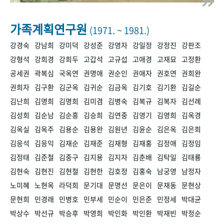
+1
성과 50선
숫자로 보는 50년
50
주년 광장
세계와 함께 한 KIHASA
가족계획연구원
(1971. ~ 1981.)
강경숙
강남희
강미덕
강성준
강영자
강일정
강정진
강판조
VR 역사관
강형석
강희경
강희두
고갑석
고규섭
고애경
고재묘
고정환
공세권
곽복심
국옥연
권명애
권순인
권애자
권호연
권희완
권희자
김구환
김군옥
김귀순
김금옥
김기호
김기환
김길순
김난희
김명희
김명희
김미겸
김병숙
김복규
김복자
김선례
김성희
김순남
김순흥
김승희
김연중
김영기
김영희
김옥경
김옥실
김옥주
김용순
김용완
김원년
김윤순
김은옥
김은희
김응석
김응익
김재순
김재준
김재형
김재홍
김정애
김정임
김정태
김준철
김중구
김지용
김지자
김춘배
김탁일
김태룡
김현숙
김현진
김현철
김현한
김호정
김홍숙
남궁영
남정자
노미혜
노현옥
라덕희
문기대
문명선
문은이
문재동
문현상
문현희
민경래
민병호
민부세
민순이
민은준
민정세
박대균
박상수
박선규
박승후
박영희
박인화
박인환
박재빈
박정순