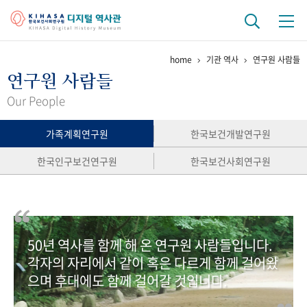
home
기관 역사
연구원 사람들
기관 역사
연구원 사람들
걸어온 길
기관 변천사
역대 기관장
연구원 사람들
Our People
연구 역사
가족계획연구원
한국보건개발연구원
정책과 연구
키워드로 보는 연구 역사
연구자들
한국인구보건연구원
한국보건사회연구원
간행물 변천사
기록물 아카이브
50년 역사를 함께 해 온 연구원 사람들입니다.
사진 아카이브
문서 기록물
행정박물
영상 기록물
각자의 자리에서 같이 혹은 다르게 함께 걸어왔
으며 후대에도 함께 걸어갈 것입니다.
+1
50
주년 기념