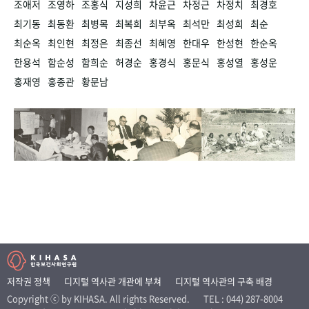
조애저
조영하
조홍식
지성희
차윤근
차정근
차정치
최경호
최기동
최동환
최병목
최복희
최부옥
최석만
최성희
최순
최순옥
최인현
최정은
최종선
최혜영
한대우
한성현
한순옥
한용석
함순성
함희순
허경순
홍경식
홍문식
홍성열
홍성운
홍재영
홍종관
황문남
저작권 정책
디지털 역사관 개관에 부쳐
디지털 역사관의 구축 배경
Copyright ⓒ by KIHASA. All rights Reserved.
TEL : 044) 287-8004