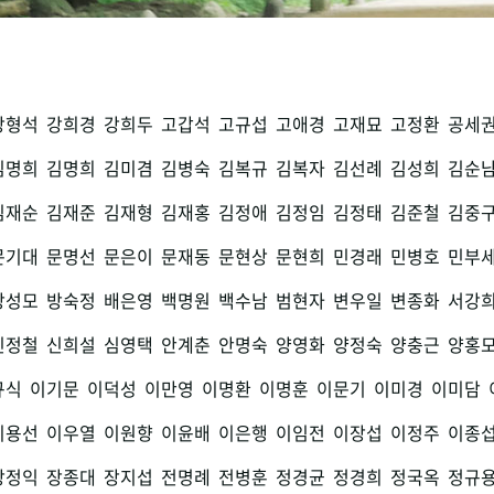
강형석
강희경
강희두
고갑석
고규섭
고애경
고재묘
고정환
공세
김명희
김명희
김미겸
김병숙
김복규
김복자
김선례
김성희
김순
김재순
김재준
김재형
김재홍
김정애
김정임
김정태
김준철
김중
문기대
문명선
문은이
문재동
문현상
문현희
민경래
민병호
민부
방성모
방숙정
배은영
백명원
백수남
범현자
변우일
변종화
서강
신정철
신희설
심영택
안계춘
안명숙
양영화
양정숙
양충근
양홍
규식
이기문
이덕성
이만영
이명환
이명훈
이문기
이미경
이미담
이용선
이우열
이원향
이윤배
이은행
이임전
이장섭
이정주
이종
장정익
장종대
장지섭
전명례
전병훈
정경균
정경희
정국옥
정규