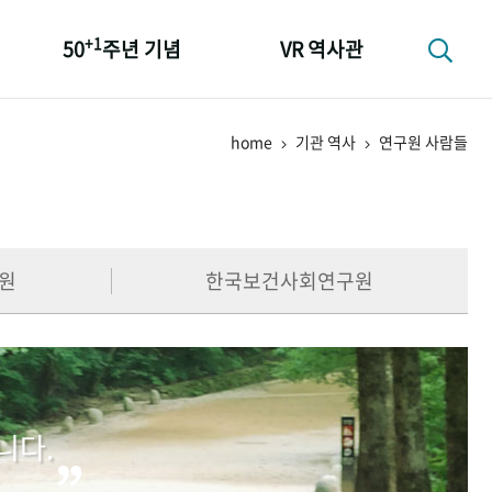
+1
50
주년 기념
VR 역사관
성과 50선
home
기관 역사
연구원 사람들
숫자로 보는 50년
+1
50
주년 광장
세계와 함께 한 KIHASA
원
한국보건사회연구원
니다.