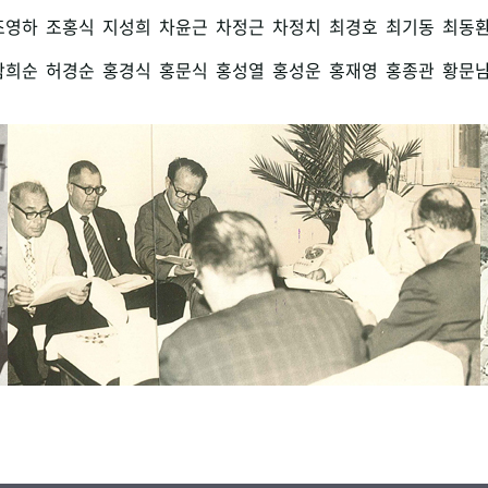
조영하
조홍식
지성희
차윤근
차정근
차정치
최경호
최기동
최동
함희순
허경순
홍경식
홍문식
홍성열
홍성운
홍재영
홍종관
황문