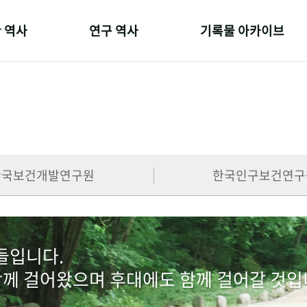
 역사
연구 역사
기록물 아카이브
온 길
정책과 연구
사진 아카이브
 변천사
키워드로 보는 연구 역사
문서 기록물
 기관장
연구자들
행정박물
 사람들
간행물 변천사
영상 기록물
한국보건개발연구원
한국인구보건연구
람들입니다.
함께 걸어왔으며 후대에도 함께 걸어갈 것입