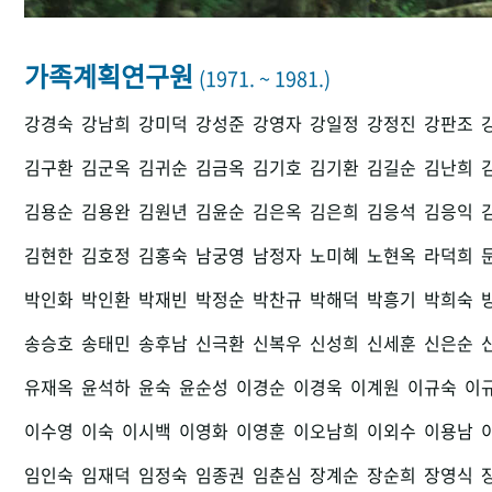
가족계획연구원
(1971. ~ 1981.)
강경숙
강남희
강미덕
강성준
강영자
강일정
강정진
강판조
김구환
김군옥
김귀순
김금옥
김기호
김기환
김길순
김난희
김용순
김용완
김원년
김윤순
김은옥
김은희
김응석
김응익
김현한
김호정
김홍숙
남궁영
남정자
노미혜
노현옥
라덕희
박인화
박인환
박재빈
박정순
박찬규
박해덕
박흥기
박희숙
송승호
송태민
송후남
신극환
신복우
신성희
신세훈
신은순
유재옥
윤석하
윤숙
윤순성
이경순
이경욱
이계원
이규숙
이
이수영
이숙
이시백
이영화
이영훈
이오남희
이외수
이용남
임인숙
임재덕
임정숙
임종권
임춘심
장계순
장순희
장영식