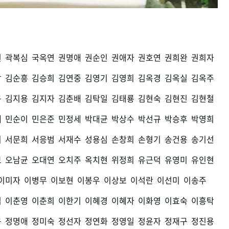
권
곽복심
국옥연
권명애
권순인
권애자
권호연
권희완
권희자
남
김순흥
김승희
김연중
김영기
김영희
김옥경
김옥실
김옥주
구
김지용
김지자
김춘배
김탁일
김태룡
김현숙
김현진
김현철
세
민순이
민은준
민정세
박대균
박상수
박선규
박승후
박영희
희
서문희
서응범
서재수
성용심
손창희
손형기
송건용
송기선
모
오남균
오대연
오치주
옥치현
위정희
유근덕
유영미
유인현
이미자
이병무
이보현
이봉우
이상보
이석란
이선미
이송주
섭
이춘영
이춘희
이한기
이혜경
이혜자
이화영
이효숙
이흥탁
용
정명애
정미숙
정선자
정연화
정영일
정윤자
정재구
정진용