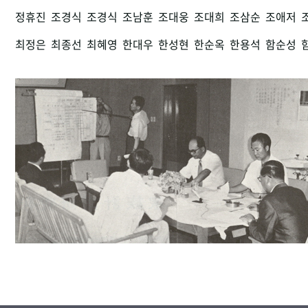
정휴진
조경식
조경식
조남훈
조대웅
조대희
조삼순
조애저
최정은
최종선
최혜영
한대우
한성현
한순옥
한용석
함순성