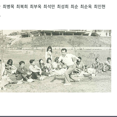
환
최병목
최복희
최부옥
최석만
최성희
최순
최순옥
최인현
남