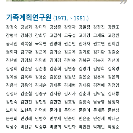
+1
성과 50선
숫자로 보는 50년
50
주년 광장
세계와 함께 한 KIHASA
가족계획연구원
(1971. ~ 1981.)
강경숙
강남희
강미덕
강성준
강영자
강일정
강정진
강판조
VR 역사관
강형석
강희경
강희두
고갑석
고규섭
고애경
고재묘
고정환
공세권
곽복심
국옥연
권명애
권순인
권애자
권호연
권희완
권희자
김구환
김군옥
김귀순
김금옥
김기호
김기환
김길순
김난희
김명희
김명희
김미겸
김병숙
김복규
김복자
김선례
김성희
김순남
김순흥
김승희
김연중
김영기
김영희
김옥경
김옥실
김옥주
김용순
김용완
김원년
김윤순
김은옥
김은희
김응석
김응익
김재순
김재준
김재형
김재홍
김정애
김정임
김정태
김준철
김중구
김지용
김지자
김춘배
김탁일
김태룡
김현숙
김현진
김현철
김현한
김호정
김홍숙
남궁영
남정자
노미혜
노현옥
라덕희
문기대
문명선
문은이
문재동
문현상
문현희
민경래
민병호
민부세
민순이
민은준
민정세
박대균
박상수
박선규
박승후
박영희
박인화
박인환
박재빈
박정순