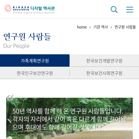
home
기관 역사
연구원 사람들
기관 역사
연구원 사람들
걸어온 길
기관 변천사
역대 기관장
연구원 사람들
Our People
연구 역사
가족계획연구원
한국보건개발연구원
정책과 연구
키워드로 보는 연구 역사
연구자들
한국인구보건연구원
한국보건사회연구원
간행물 변천사
기록물 아카이브
50년 역사를 함께 해 온 연구원 사람들입니다.
사진 아카이브
문서 기록물
행정박물
영상 기록물
각자의 자리에서 같이 혹은 다르게 함께 걸어왔
으며 후대에도 함께 걸어갈 것입니다.
+1
50
주년 기념