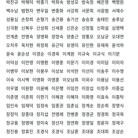
박찬규
박해덕
박흥기
박희숙
방성모
방숙정
배은영
백명원
백수남
범현자
변우일
변종화
서강희
서문희
서응범
서재수
성용심
손창희
손형기
송건용
송기선
송승호
송태민
송후남
신극환
신복우
신성희
신세훈
신은순
신정철
신희설
심영택
안계춘
안명숙
양영화
양정숙
양충근
양홍모
오남균
오대연
오치주
옥치현
위정희
유근덕
유영미
유인현
유재옥
윤석하
윤숙
윤순성
이경순
이경욱
이계원
이규숙
이규식
이기문
이덕성
이만영
이명환
이명훈
이문기
이미경
이미담
이미자
이병무
이보현
이봉우
이상보
이석란
이선미
이송주
이수영
이숙
이시백
이영화
이영훈
이오남희
이외수
이용남
이용선
이우열
이원향
이윤배
이은행
이임전
이장섭
이정주
이종섭
이춘영
이춘희
이한기
이혜경
이혜자
이화영
이효숙
이흥탁
임인숙
임재덕
임정숙
임종권
임춘심
장계순
장순희
장영식
장정익
장종대
장지섭
전명례
전병훈
정경균
정경희
정국옥
정규용
정명애
정미숙
정선자
정연화
정영일
정윤자
정재구
정진용
정휴진
조경식
조경식
조남훈
조대웅
조대희
조삼순