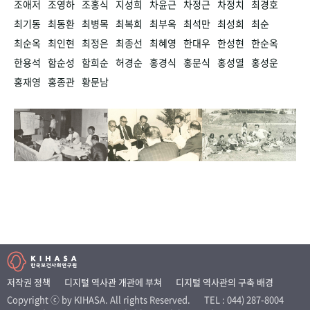
조애저
조영하
조홍식
지성희
차윤근
차정근
차정치
최경호
최기동
최동환
최병목
최복희
최부옥
최석만
최성희
최순
최순옥
최인현
최정은
최종선
최혜영
한대우
한성현
한순옥
한용석
함순성
함희순
허경순
홍경식
홍문식
홍성열
홍성운
홍재영
홍종관
황문남
저작권 정책
디지털 역사관 개관에 부쳐
디지털 역사관의 구축 배경
Copyright ⓒ by KIHASA. All rights Reserved.
TEL : 044) 287-8004