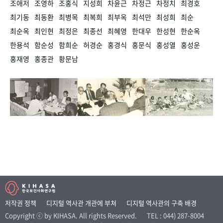
조애저
조영하
조홍식
지성희
차윤근
차정근
차정치
최경호
최기동
최동환
최병목
최복희
최부옥
최석만
최성희
최순
최순옥
최인현
최정은
최종선
최혜영
한대우
한성현
한순옥
한용석
함순성
함희순
허경순
홍경식
홍문식
홍성열
홍성운
홍재영
홍종관
황문남
저작권 정책
디지털 역사관 개관에 부쳐
디지털 역사관의 구축 배경
Copyright ⓒ by KIHASA. All rights Reserved.
TEL : 044) 287-8004