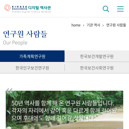
home
기관 역사
연구원 사람들
기관 역사
연구원 사람들
걸어온 길
기관 변천사
역대 기관장
연구원 사람들
Our People
연구 역사
가족계획연구원
한국보건개발연구원
정책과 연구
키워드로 보는 연구 역사
연구자들
한국인구보건연구원
한국보건사회연구원
간행물 변천사
기록물 아카이브
50년 역사를 함께 해 온 연구원 사람들입니다.
사진 아카이브
문서 기록물
행정박물
영상 기록물
각자의 자리에서 같이 혹은 다르게 함께 걸어왔
으며 후대에도 함께 걸어갈 것입니다.
+1
50
주년 기념