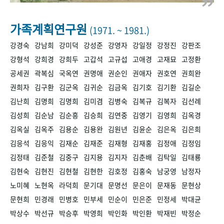
+1
성과 50선
숫자로 보는 50년
50
주년 광장
세계와 함께 한 KIHASA
가족계획연구원
(1971. ~ 1981.)
강경숙
강남희
강미덕
강성준
강영자
강일정
강정진
강판조
VR 역사관
강형석
강희경
강희두
고갑석
고규섭
고애경
고재묘
고정환
공세권
곽복심
국옥연
권명애
권순인
권애자
권호연
권희완
권희자
김구환
김군옥
김귀순
김금옥
김기호
김기환
김길순
김난희
김명희
김명희
김미겸
김병숙
김복규
김복자
김선례
김성희
김순남
김순흥
김승희
김연중
김영기
김영희
김옥경
김옥실
김옥주
김용순
김용완
김원년
김윤순
김은옥
김은희
김응석
김응익
김재순
김재준
김재형
김재홍
김정애
김정임
김정태
김준철
김중구
김지용
김지자
김춘배
김탁일
김태룡
김현숙
김현진
김현철
김현한
김호정
김홍숙
남궁영
남정자
노미혜
노현옥
라덕희
문기대
문명선
문은이
문재동
문현상
문현희
민경래
민병호
민부세
민순이
민은준
민정세
박대균
박상수
박선규
박승후
박영희
박인화
박인환
박재빈
박정순