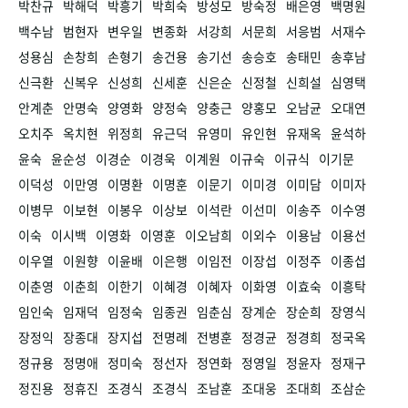
박찬규
박해덕
박흥기
박희숙
방성모
방숙정
배은영
백명원
백수남
범현자
변우일
변종화
서강희
서문희
서응범
서재수
성용심
손창희
손형기
송건용
송기선
송승호
송태민
송후남
신극환
신복우
신성희
신세훈
신은순
신정철
신희설
심영택
안계춘
안명숙
양영화
양정숙
양충근
양홍모
오남균
오대연
오치주
옥치현
위정희
유근덕
유영미
유인현
유재옥
윤석하
윤숙
윤순성
이경순
이경욱
이계원
이규숙
이규식
이기문
이덕성
이만영
이명환
이명훈
이문기
이미경
이미담
이미자
이병무
이보현
이봉우
이상보
이석란
이선미
이송주
이수영
이숙
이시백
이영화
이영훈
이오남희
이외수
이용남
이용선
이우열
이원향
이윤배
이은행
이임전
이장섭
이정주
이종섭
이춘영
이춘희
이한기
이혜경
이혜자
이화영
이효숙
이흥탁
임인숙
임재덕
임정숙
임종권
임춘심
장계순
장순희
장영식
장정익
장종대
장지섭
전명례
전병훈
정경균
정경희
정국옥
정규용
정명애
정미숙
정선자
정연화
정영일
정윤자
정재구
정진용
정휴진
조경식
조경식
조남훈
조대웅
조대희
조삼순