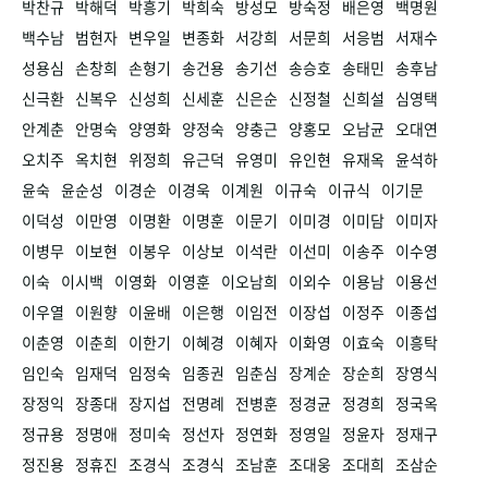
박찬규
박해덕
박흥기
박희숙
방성모
방숙정
배은영
백명원
백수남
범현자
변우일
변종화
서강희
서문희
서응범
서재수
성용심
손창희
손형기
송건용
송기선
송승호
송태민
송후남
신극환
신복우
신성희
신세훈
신은순
신정철
신희설
심영택
안계춘
안명숙
양영화
양정숙
양충근
양홍모
오남균
오대연
오치주
옥치현
위정희
유근덕
유영미
유인현
유재옥
윤석하
윤숙
윤순성
이경순
이경욱
이계원
이규숙
이규식
이기문
이덕성
이만영
이명환
이명훈
이문기
이미경
이미담
이미자
이병무
이보현
이봉우
이상보
이석란
이선미
이송주
이수영
이숙
이시백
이영화
이영훈
이오남희
이외수
이용남
이용선
이우열
이원향
이윤배
이은행
이임전
이장섭
이정주
이종섭
이춘영
이춘희
이한기
이혜경
이혜자
이화영
이효숙
이흥탁
임인숙
임재덕
임정숙
임종권
임춘심
장계순
장순희
장영식
장정익
장종대
장지섭
전명례
전병훈
정경균
정경희
정국옥
정규용
정명애
정미숙
정선자
정연화
정영일
정윤자
정재구
정진용
정휴진
조경식
조경식
조남훈
조대웅
조대희
조삼순