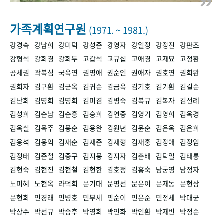
+1
성과 50선
숫자로 보는 50년
50
주년 광장
세계와 함께 한 KIHASA
가족계획연구원
(1971. ~ 1981.)
강경숙
강남희
강미덕
강성준
강영자
강일정
강정진
강판조
VR 역사관
강형석
강희경
강희두
고갑석
고규섭
고애경
고재묘
고정환
공세권
곽복심
국옥연
권명애
권순인
권애자
권호연
권희완
권희자
김구환
김군옥
김귀순
김금옥
김기호
김기환
김길순
김난희
김명희
김명희
김미겸
김병숙
김복규
김복자
김선례
김성희
김순남
김순흥
김승희
김연중
김영기
김영희
김옥경
김옥실
김옥주
김용순
김용완
김원년
김윤순
김은옥
김은희
김응석
김응익
김재순
김재준
김재형
김재홍
김정애
김정임
김정태
김준철
김중구
김지용
김지자
김춘배
김탁일
김태룡
김현숙
김현진
김현철
김현한
김호정
김홍숙
남궁영
남정자
노미혜
노현옥
라덕희
문기대
문명선
문은이
문재동
문현상
문현희
민경래
민병호
민부세
민순이
민은준
민정세
박대균
박상수
박선규
박승후
박영희
박인화
박인환
박재빈
박정순