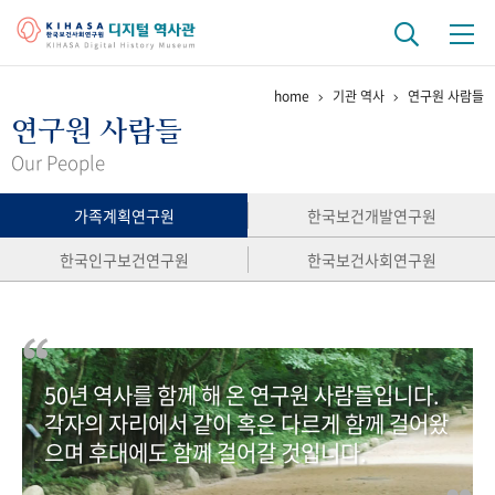
home
기관 역사
연구원 사람들
기관 역사
연구원 사람들
걸어온 길
기관 변천사
역대 기관장
연구원 사람들
Our People
연구 역사
가족계획연구원
한국보건개발연구원
정책과 연구
키워드로 보는 연구 역사
연구자들
한국인구보건연구원
한국보건사회연구원
간행물 변천사
기록물 아카이브
50년 역사를 함께 해 온 연구원 사람들입니다.
사진 아카이브
문서 기록물
행정박물
영상 기록물
각자의 자리에서 같이 혹은 다르게 함께 걸어왔
으며 후대에도 함께 걸어갈 것입니다.
+1
50
주년 기념