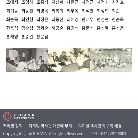
조애저
조영하
조홍식
지성희
차윤근
차정근
차정치
최경호
최기동
최동환
최병목
최복희
최부옥
최석만
최성희
최순
최순옥
최인현
최정은
최종선
최혜영
한대우
한성현
한순옥
한용석
함순성
함희순
허경순
홍경식
홍문식
홍성열
홍성운
홍재영
홍종관
황문남
저작권 정책
디지털 역사관 개관에 부쳐
디지털 역사관의 구축 배경
Copyright ⓒ by KIHASA. All rights Reserved.
TEL : 044) 287-8004