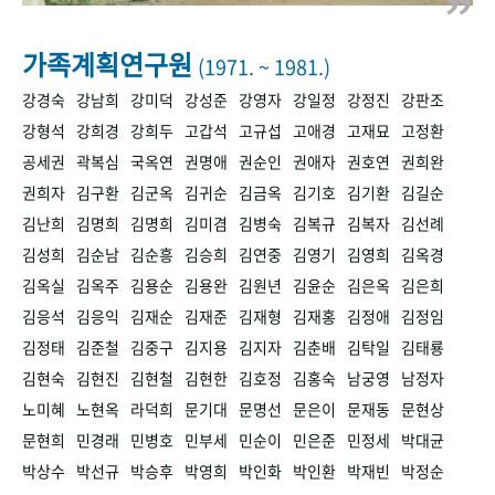
+1
성과 50선
숫자로 보는 50년
50
주년 광장
세계와 함께 한 KIHASA
가족계획연구원
(1971. ~ 1981.)
강경숙
강남희
강미덕
강성준
강영자
강일정
강정진
강판조
VR 역사관
강형석
강희경
강희두
고갑석
고규섭
고애경
고재묘
고정환
공세권
곽복심
국옥연
권명애
권순인
권애자
권호연
권희완
권희자
김구환
김군옥
김귀순
김금옥
김기호
김기환
김길순
김난희
김명희
김명희
김미겸
김병숙
김복규
김복자
김선례
김성희
김순남
김순흥
김승희
김연중
김영기
김영희
김옥경
김옥실
김옥주
김용순
김용완
김원년
김윤순
김은옥
김은희
김응석
김응익
김재순
김재준
김재형
김재홍
김정애
김정임
김정태
김준철
김중구
김지용
김지자
김춘배
김탁일
김태룡
김현숙
김현진
김현철
김현한
김호정
김홍숙
남궁영
남정자
노미혜
노현옥
라덕희
문기대
문명선
문은이
문재동
문현상
문현희
민경래
민병호
민부세
민순이
민은준
민정세
박대균
박상수
박선규
박승후
박영희
박인화
박인환
박재빈
박정순