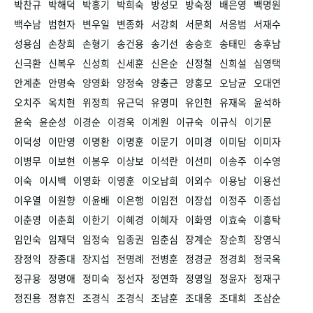
박찬규
박해덕
박흥기
박희숙
방성모
방숙정
배은영
백명원
백수남
범현자
변우일
변종화
서강희
서문희
서응범
서재수
성용심
손창희
손형기
송건용
송기선
송승호
송태민
송후남
신극환
신복우
신성희
신세훈
신은순
신정철
신희설
심영택
안계춘
안명숙
양영화
양정숙
양충근
양홍모
오남균
오대연
오치주
옥치현
위정희
유근덕
유영미
유인현
유재옥
윤석하
윤숙
윤순성
이경순
이경욱
이계원
이규숙
이규식
이기문
이덕성
이만영
이명환
이명훈
이문기
이미경
이미담
이미자
이병무
이보현
이봉우
이상보
이석란
이선미
이송주
이수영
이숙
이시백
이영화
이영훈
이오남희
이외수
이용남
이용선
이우열
이원향
이윤배
이은행
이임전
이장섭
이정주
이종섭
이춘영
이춘희
이한기
이혜경
이혜자
이화영
이효숙
이흥탁
임인숙
임재덕
임정숙
임종권
임춘심
장계순
장순희
장영식
장정익
장종대
장지섭
전명례
전병훈
정경균
정경희
정국옥
정규용
정명애
정미숙
정선자
정연화
정영일
정윤자
정재구
정진용
정휴진
조경식
조경식
조남훈
조대웅
조대희
조삼순