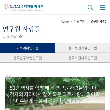
home
기관 역사
연구원 사람들
기관 역사
연구원 사람들
걸어온 길
기관 변천사
역대 기관장
연구원 사람들
Our People
연구 역사
가족계획연구원
한국보건개발연구원
정책과 연구
키워드로 보는 연구 역사
연구자들
한국인구보건연구원
한국보건사회연구원
간행물 변천사
기록물 아카이브
50년 역사를 함께 해 온 연구원 사람들입니다.
사진 아카이브
문서 기록물
행정박물
영상 기록물
각자의 자리에서 같이 혹은 다르게 함께 걸어왔
으며 후대에도 함께 걸어갈 것입니다.
+1
50
주년 기념