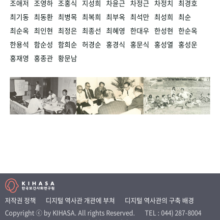
조애저
조영하
조홍식
지성희
차윤근
차정근
차정치
최경호
최기동
최동환
최병목
최복희
최부옥
최석만
최성희
최순
최순옥
최인현
최정은
최종선
최혜영
한대우
한성현
한순옥
한용석
함순성
함희순
허경순
홍경식
홍문식
홍성열
홍성운
홍재영
홍종관
황문남
저작권 정책
디지털 역사관 개관에 부쳐
디지털 역사관의 구축 배경
Copyright ⓒ by KIHASA. All rights Reserved.
TEL : 044) 287-8004