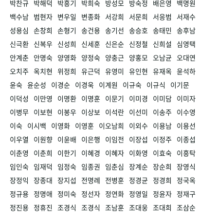
박찬규
박해덕
박흥기
박희숙
방성모
방숙정
배은영
백명원
백수남
범현자
변우일
변종화
서강희
서문희
서응범
서재수
성용심
손창희
손형기
송건용
송기선
송승호
송태민
송후남
신극환
신복우
신성희
신세훈
신은순
신정철
신희설
심영택
안계춘
안명숙
양영화
양정숙
양충근
양홍모
오남균
오대연
오치주
옥치현
위정희
유근덕
유영미
유인현
유재옥
윤석하
윤숙
윤순성
이경순
이경욱
이계원
이규숙
이규식
이기문
이덕성
이만영
이명환
이명훈
이문기
이미경
이미담
이미자
이병무
이보현
이봉우
이상보
이석란
이선미
이송주
이수영
이숙
이시백
이영화
이영훈
이오남희
이외수
이용남
이용선
이우열
이원향
이윤배
이은행
이임전
이장섭
이정주
이종섭
이춘영
이춘희
이한기
이혜경
이혜자
이화영
이효숙
이흥탁
임인숙
임재덕
임정숙
임종권
임춘심
장계순
장순희
장영식
장정익
장종대
장지섭
전명례
전병훈
정경균
정경희
정국옥
정규용
정명애
정미숙
정선자
정연화
정영일
정윤자
정재구
정진용
정휴진
조경식
조경식
조남훈
조대웅
조대희
조삼순