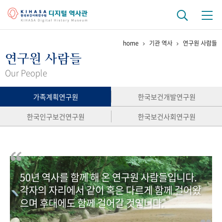
home
기관 역사
연구원 사람들
기관 역사
연구원 사람들
걸어온 길
기관 변천사
역대 기관장
연구원 사람들
Our People
연구 역사
가족계획연구원
한국보건개발연구원
정책과 연구
키워드로 보는 연구 역사
연구자들
한국인구보건연구원
한국보건사회연구원
간행물 변천사
기록물 아카이브
50년 역사를 함께 해 온 연구원 사람들입니다.
사진 아카이브
문서 기록물
행정박물
영상 기록물
각자의 자리에서 같이 혹은 다르게 함께 걸어왔
으며 후대에도 함께 걸어갈 것입니다.
+1
50
주년 기념