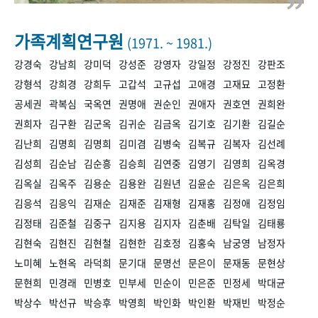
+1
성과 50선
숫자로 보는 50년
50
주년 광장
세계와 함께 한 KIHASA
가족계획연구원
(1971. ~ 1981.)
강경숙
강남희
강미덕
강성준
강영자
강일정
강정진
강판조
VR 역사관
강형석
강희경
강희두
고갑석
고규섭
고애경
고재묘
고정환
공세권
곽복심
국옥연
권명애
권순인
권애자
권호연
권희완
권희자
김구환
김군옥
김귀순
김금옥
김기호
김기환
김길순
김난희
김명희
김명희
김미겸
김병숙
김복규
김복자
김선례
김성희
김순남
김순흥
김승희
김연중
김영기
김영희
김옥경
김옥실
김옥주
김용순
김용완
김원년
김윤순
김은옥
김은희
김응석
김응익
김재순
김재준
김재형
김재홍
김정애
김정임
김정태
김준철
김중구
김지용
김지자
김춘배
김탁일
김태룡
김현숙
김현진
김현철
김현한
김호정
김홍숙
남궁영
남정자
노미혜
노현옥
라덕희
문기대
문명선
문은이
문재동
문현상
문현희
민경래
민병호
민부세
민순이
민은준
민정세
박대균
박상수
박선규
박승후
박영희
박인화
박인환
박재빈
박정순