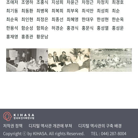
조애저
조영하
조홍식
지성희
차윤근
차정근
차정치
최경호
최기동
최동환
최병목
최복희
최부옥
최석만
최성희
최순
최순옥
최인현
최정은
최종선
최혜영
한대우
한성현
한순옥
한용석
함순성
함희순
허경순
홍경식
홍문식
홍성열
홍성운
홍재영
홍종관
황문남
저작권 정책
디지털 역사관 개관에 부쳐
디지털 역사관의 구축 배경
Copyright ⓒ by KIHASA. All rights Reserved.
TEL : 044) 287-8004